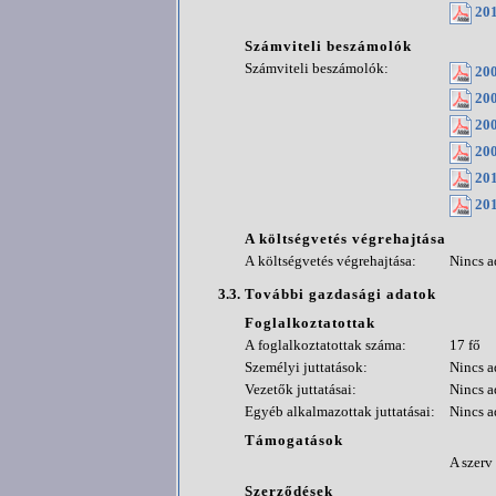
201
Számviteli beszámolók
Számviteli beszámolók:
200
200
200
200
201
201
A költségvetés végrehajtása
A költségvetés végrehajtása:
Nincs a
3.3.
További gazdasági adatok
Foglalkoztatottak
A foglalkoztatottak száma:
17 fő
Személyi juttatások:
Nincs a
Vezetők juttatásai:
Nincs a
Egyéb alkalmazottak juttatásai:
Nincs a
Támogatások
A szerv
Szerződések