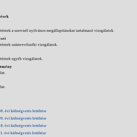
zések
téntek a szervnél nyilvános megállapításokat tartalmazó vizsgálatok.
sei
téntek számvevőszéki vizsgálatok.
téntek egyéb vizsgálatok.
ítmény
dat.
dat.
8. évi költségvetés letöltése
9. évi költségvetés letöltése
0. évi költségvetés letöltése
1. évi költségvetés letöltése