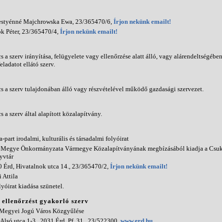
estyénné Majchrowska Ewa, 23/365470/6,
Írjon nekünk emailt!
k Péter, 23/365470/4,
Írjon nekünk emailt!
s a szerv irányítása, felügyelete vagy ellenőrzése alatt álló, vagy alárendeltségé
eladatot ellátó szerv.
s a szerv tulajdonában álló vagy részvételével működő gazdasági szervezet.
s a szerv által alapított közalapítvány.
-part irodalmi, kulturális és társadalmi folyóirat
 Megye Önkormányzata Vármegye Közalapítványának megbízásából kiadja a Csuk
yvtár
 Érd, Hivatalnok utca 14., 23/365470/2,
Írjon nekünk emailt!
 Attila
lyóirat kiadása szünetel.
i ellenőrzést gyakorló szerv
 Megyei Jogú Város Közgyűlése
 Alsó utca 1-3., 2031 Érd, Pf. 31., 23/522300,
www.erd.hu