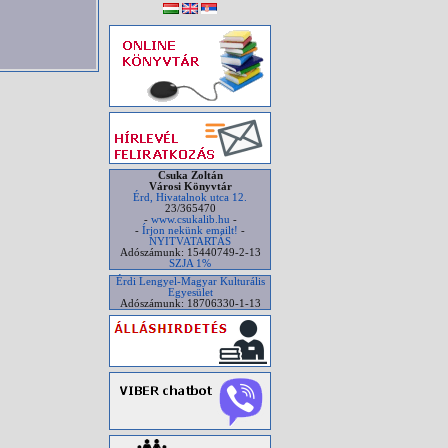
Csuka Zoltán
Városi Könyvtár
Érd, Hivatalnok utca 12.
23/365470
-
www.csukalib.hu
-
-
Írjon nekünk emailt!
-
NYITVATARTÁS
Adószámunk: 15440749-2-13
SZJA 1%
Érdi Lengyel-Magyar Kulturális
Egyesület
Adószámunk: 18706330-1-13