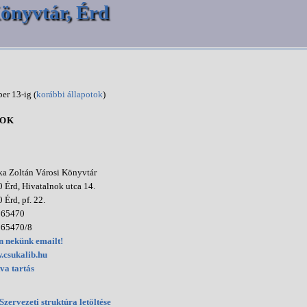
önyvtár, Érd
er 13-ig (
korábbi állapotok
)
TOK
a Zoltán Városi Könyvtár
 Érd, Hivatalnok utca 14.
 Érd, pf. 22.
365470
365470/8
n nekünk emailt!
.csukalib.hu
va tartás
Szervezeti struktúra letöltése