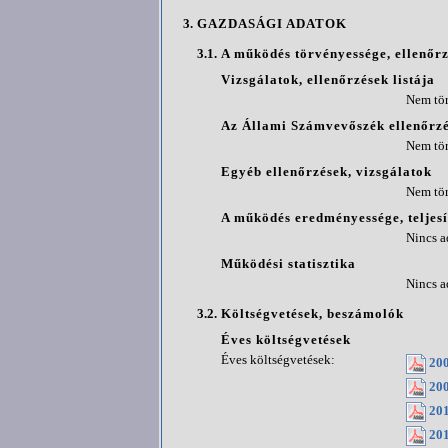
3.
GAZDASÁGI ADATOK
3.1.
A működés törvényessége, ellenőr
Vizsgálatok, ellenőrzések listája
Nem tör
Az Állami Számvevőszék ellenőrzé
Nem tör
Egyéb ellenőrzések, vizsgálatok
Nem tör
A működés eredményessége, teljes
Nincs a
Működési statisztika
Nincs a
3.2.
Költségvetések, beszámolók
Éves költségvetések
Éves költségvetések:
200
200
201
201