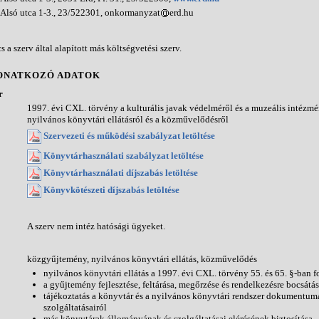
 Alsó utca 1-3., 23/522301, onkormanyzat
erd.hu
s a szerv által alapított más költségvetési szerv.
ONATKOZÓ ADATOK
r
1997. évi CXL. törvény a kulturális javak védelméről és a muzeális intézmé
nyilvános könyvtári ellátásról és a közművelődésről
Szervezeti és működési szabályzat letöltése
Könyvtárhasználati szabályzat letöltése
Könyvtárhasználati díjszabás letöltése
Könyvkötészeti díjszabás letöltése
A szerv nem intéz hatósági ügyeket.
közgyűjtemény, nyilvános könyvtári ellátás, közművelődés
nyilvános könyvtári ellátás a 1997. évi CXL. törvény 55. és 65. §-ban fo
a gyűjtemény fejlesztése, feltárása, megőrzése és rendelkezésre bocsátá
tájékoztatás a könyvtár és a nyilvános könyvtári rendszer dokumentuma
szolgáltatásairól
más könyvtárak állományának és szolgáltatásai elérésének biztosítása