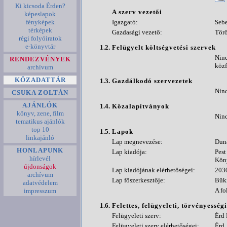
Ki kicsoda Érden?
A szerv vezetői
képeslapok
fényképek
Igazgató:
Seb
térképek
Gazdasági vezető:
Törö
régi folyóiratok
e-könyvtár
1.2.
Felügyelt költségvetési szervek
Ninc
RENDEZVÉNYEK
közf
archívum
KÖZADATTÁR
1.3.
Gazdálkodó szervezetek
Ninc
CSUKA ZOLTÁN
AJÁNLÓK
1.4.
Közalapítványok
könyv, zene, film
Ninc
tematikus ajánlók
top 10
1.5.
Lapok
linkajánló
Lap megnevezése:
Duna
HONLAPUNK
Lap kiadója:
Pest
hírlevél
Kön
újdonságok
Lap kiadójának elérhetőségei:
2030
archívum
Lap főszerkesztője:
Büki
adatvédelem
A fo
impresszum
1.6.
Felettes, felügyeleti, törvényesség
Felügyeleti szerv:
Érd
Felügyeleti szerv elérhetőségei:
Érd,