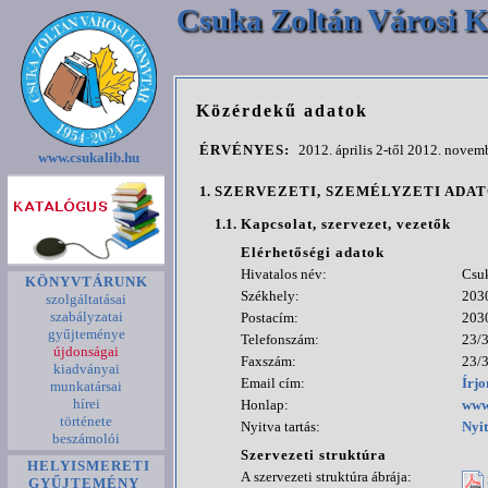
Csuka Zoltán Városi K
Közérdekű adatok
ÉRVÉNYES:
2012. április 2-től 2012. novemb
www.csukalib.hu
1.
SZERVEZETI, SZEMÉLYZETI ADA
1.1.
Kapcsolat, szervezet, vezetők
Elérhetőségi adatok
Hivatalos név:
Csuk
KÖNYVTÁRUNK
Székhely:
2030
szolgáltatásai
szabályzatai
Postacím:
2030
gyűjteménye
Telefonszám:
23/
újdonságai
Faxszám:
23/
kiadványai
Email cím:
Írjo
munkatársai
hírei
Honlap:
www
története
Nyitva tartás:
Nyit
beszámolói
Szervezeti struktúra
HELYISMERETI
A szervezeti struktúra ábrája:
GYŰJTEMÉNY