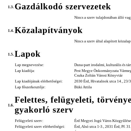
Gazdálkodó szervezetek
1.3.
Nincs a szerv tulajdonában álló va
Közalapítványok
1.4.
Nincs a szerv által alapított közalap
Lapok
1.5.
Lap megnevezése:
Duna-part irodalmi, kulturális és tá
Lap kiadója:
Pest Megye Önkormányzata Vármeg
Csuka Zoltán Városi Könyvtár
Lap kiadójának elérhetőségei:
2030 Érd, Hivatalnok utca 14., 23
Lap főszerkesztője:
Büki Attila
Felettes, felügyeleti, törvény
1.6.
gyakorló szerv
Felügyeleti szerv:
Érd Megyei Jogú Város Közgyűlése
Felügyeleti szerv elérhetőségei:
Érd, Alsó utca 1-3., 2031 Érd, Pf. 3