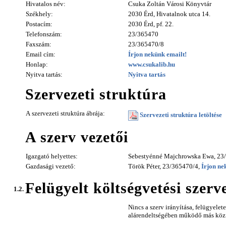
Hivatalos név:
Csuka Zoltán Városi Könyvtár
Székhely:
2030 Érd, Hivatalnok utca 14.
Postacím:
2030 Érd, pf. 22.
Telefonszám:
23/365470
Faxszám:
23/365470/8
Email cím:
Írjon nekünk emailt!
Honlap:
www.csukalib.hu
Nyitva tartás:
Nyitva tartás
Szervezeti struktúra
A szervezeti struktúra ábrája:
Szervezeti struktúra letöltése
A szerv vezetői
Igazgató helyettes:
Sebestyénné Majchrowska Ewa, 23
Gazdasági vezető:
Török Péter, 23/365470/4,
Írjon ne
Felügyelt költségvetési szerv
1.2.
Nincs a szerv irányítása, felügyelete
alárendeltségében működő más közfe