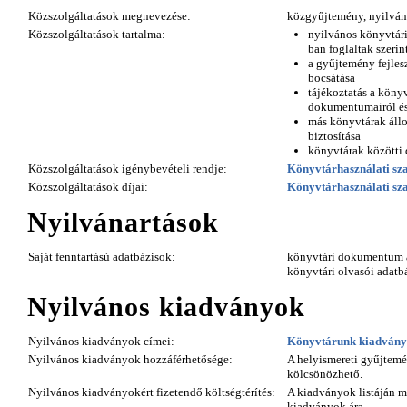
Közszolgáltatások megnevezése:
közgyűjtemény, nyilván
Közszolgáltatások tartalma:
nyilvános könyvtári 
ban foglaltak szerin
a gyűjtemény fejlesz
bocsátása
tájékoztatás a könyv
dokumentumairól és 
más könyvtárak állo
biztosítása
könyvtárak közötti 
Közszolgáltatások igénybevételi rendje:
Könyvtárhasználati sz
Közszolgáltatások díjai:
Könyvtárhasználati sz
Nyilvánartások
Saját fenntartású adatbázisok:
könyvtári dokumentum 
könyvtári olvasói adatb
Nyilvános kiadványok
Nyilvános kiadványok címei:
Könyvtárunk kiadvány
Nyilvános kiadványok hozzáférhetősége:
A helyismereti gyűjtem
kölcsönözhető.
Nyilvános kiadványokért fizetendő költségtérítés:
A kiadványok listáján m
kiadványok ára.