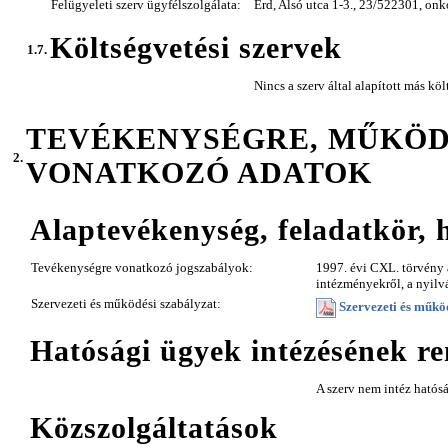
Felügyeleti szerv ügyfélszolgálata:
Érd, Alsó utca 1-3., 23/522301, on
Költségvetési szervek
1.7.
Nincs a szerv által alapított más köl
TEVÉKENYSÉGRE, MŰKÖ
2.
VONATKOZÓ ADATOK
Alaptevékenység, feladatkör, 
Tevékenységre vonatkozó jogszabályok:
1997. évi CXL. törvény a
intézményekről, a nyilv
Szervezeti és működési szabályzat:
Szervezeti és működ
Hatósági ügyek intézésének re
A szerv nem intéz hatós
Közszolgáltatások