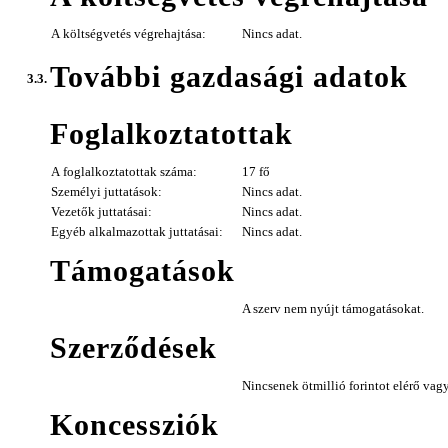
A költségvetés végrehajtása:
Nincs adat.
További gazdasági adatok
3.3.
Foglalkoztatottak
A foglalkoztatottak száma:
17 fő
Személyi juttatások:
Nincs adat.
Vezetők juttatásai:
Nincs adat.
Egyéb alkalmazottak juttatásai:
Nincs adat.
Támogatások
A szerv nem nyújt támogatásokat.
Szerződések
Nincsenek ötmillió forintot elérő vag
Koncessziók