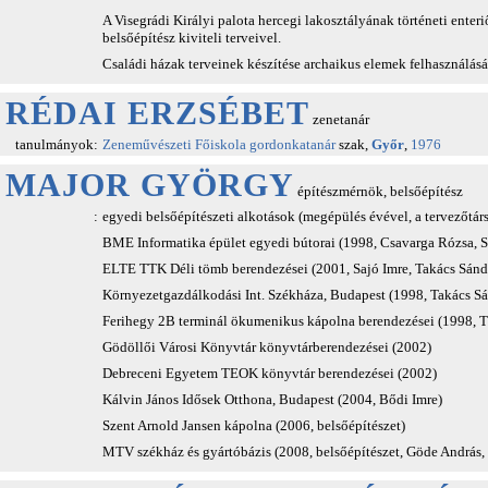
A Visegrádi Királyi palota hercegi lakosztályának történeti enter
belsőépítész kiviteli terveivel.
Családi házak terveinek készítése archaikus elemek felhasználásá
RÉDAI ERZSÉBET
zenetanár
tanulmányok:
Zeneművészeti Főiskola
gordonkatanár
szak,
Győr
,
1976
MAJOR GYÖRGY
építészmérnök, belsőépítész
:
egyedi belsőépítészeti alkotások (megépülés évével, a tervezőtár
BME Informatika épület egyedi bútorai (1998, Csavarga Rózsa, S
ELTE TTK Déli tömb berendezései (2001, Sajó Imre, Takács Sánd
Környezetgazdálkodási Int. Székháza, Budapest (1998, Takács S
Ferihegy 2B terminál ökumenikus kápolna berendezései (1998, T
Gödöllői Városi Könyvtár könyvtárberendezései (2002)
Debreceni Egyetem TEOK könyvtár berendezései (2002)
Kálvin János Idősek Otthona, Budapest (2004, Bődi Imre)
Szent Arnold Jansen kápolna (2006, belsőépítészet)
MTV székház és gyártóbázis (2008, belsőépítészet, Göde András,