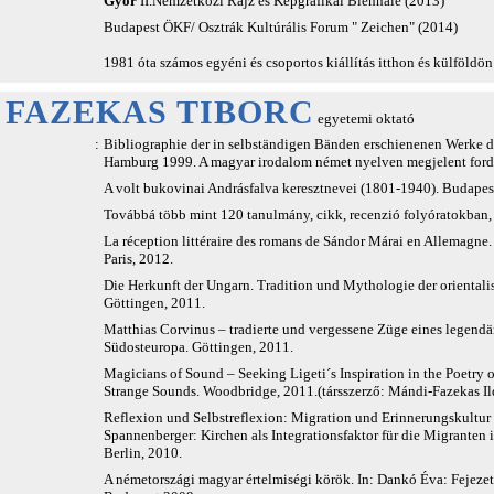
Győr
II.Nemzetközi Rajz és Képgrafikai Biennálé (2013)
Budapest ÖKF/ Osztrák Kultúrális Forum " Zeichen" (2014)
1981 óta számos egyéni és csoportos kiállítás itthon és külföldön
FAZEKAS TIBORC
egyetemi oktató
:
Bibliographie der in selbständigen Bänden erschienenen Werke d
Hamburg 1999. A magyar irodalom német nyelven megjelent fordí
A volt bukovinai Andrásfalva keresztnevei (1801-1940). Budapes
Továbbá több mint 120 tanulmány, cikk, recenzió folyóratokban,
La réception littéraire des romans de Sándor Márai en Allemagne. 
Paris, 2012.
Die Herkunft der Ungarn. Tradition und Mythologie der oriental
Göttingen, 2011.
Matthias Corvinus – tradierte und vergessene Züge eines legendär
Südosteuropa. Göttingen, 2011.
Magicians of Sound – Seeking Ligeti´s Inspiration in the Poetry 
Strange Sounds. Woodbridge, 2011.(társszerző: Mándi-Fazekas Il
Reflexion und Selbstreflexion: Migration und Erinnerungskultur i
Spannenberger: Kirchen als Integrationsfaktor für die Migranten
Berlin, 2010.
A németországi magyar értelmiségi körök. In: Dankó Éva: Fejezet