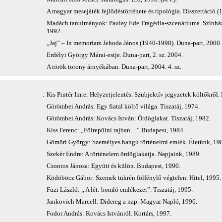
A magyar mesejáték fejlődéstörténete és tipológia. Disszertáció 
Madách tanulmányok: Paulay Ede Tragédia-szcenáriuma. Színházt
1992.
„Jaj” – In memoriam Jehoda János (1940-1998). Duna-part, 2000.
Erdélyi György Márai-estje. Duna-part, 2. sz. 2004.
A török torony árnyékában. Duna-part, 2004. 4. sz.
:
Kis Pintér Imre: Helyzetjelentés. Szubjektív jegyzetek költőkről.
Görömbei András: Egy fiatal költő világa. Tiszatáj, 1974.
Görömbei András: Kovács István: Ördöglakat. Tiszatáj, 1982.
Kiss Ferenc: „Fölrepülni rajban…”.Budapest, 1984.
Gömöri György: Személyes hangú történelmi emlék. Életünk, 19
Szekér Endre: A történelem ördöglakatja. Napjaink, 1989.
Csontos Jánosa: Együtt és külön. Budapest, 1990.
Ködöböcz Gábor: Szemek tükrén fölfénylő végtelen. Hitel, 1995.
Füzi László: „ A lét: bomló emlékezet”. Tiszatáj, 1995.
Jankovich Marcell: Didereg a nap. Magyar Napló, 1996.
Fodor András: Kovács Istvánról. Kortárs, 1997.