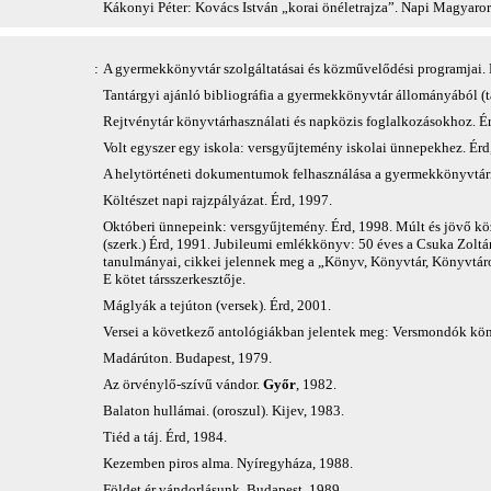
Kákonyi Péter: Kovács István „korai önéletrajza”. Napi Magyaror
:
A gyermekkönyvtár szolgáltatásai és közművelődési programjai. 
Tantárgyi ajánló bibliográfia a gyermekkönyvtár állományából (tá
Rejtvénytár könyvtárhasználati és napközis foglalkozásokhoz. É
Volt egyszer egy iskola: versgyűjtemény iskolai ünnepekhez. Érd
A helytörténeti dokumentumok felhasználása a gyermekkönyvtári
Költészet napi rajzpályázat. Érd, 1997.
Októberi ünnepeink: versgyűjtemény. Érd, 1998. Múlt és jövő közö
(szerk.) Érd, 1991. Jubileumi emlékkönyv: 50 éves a Csuka Zoltá
tanulmányai, cikkei jelennek meg a „Könyv, Könyvtár, Könyvtáro
E kötet társszerkesztője.
Máglyák a tejúton (versek). Érd, 2001.
Versei a következő antológiákban jelentek meg: Versmondók kön
Madárúton. Budapest, 1979.
Az örvénylő-szívű vándor.
Győr
, 1982.
Balaton hullámai. (oroszul). Kijev, 1983.
Tiéd a táj. Érd, 1984.
Kezemben piros alma. Nyíregyháza, 1988.
Földet ér vándorlásunk. Budapest, 1989.