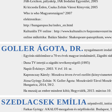
JAK-Lexikon, pályakép, JAK Irodalmi Egyesület, 2005
Ki kicsoda Érden, Csuka Zoltán Városi Könyvtár, 2005
Who is who Magyarországon? 2007
elektronikus :
http://hungaropus.hu/index_en.html
Kulturális TV online : http://www.kulturalis.tv/kepzomuveszet
online műkritika: Balázs Sándor: Shakespeare-panoptikum, www
GOLLER ÁGOTA, DR.
nyugalmazott irodal
:
Egyórás rádióműsor a 70-es évek magyar irodalmáról, Zágrábi rá
:
Duna TV interjú a zágrábi tevékenységről (1995)
Napút Évkönyv. 2003. V. évf. 10. sz.
Kapronczay Károly: Moszkva ötven évvel ezelőtt (könyvismerteté
Józsa György Zoltán: N. Goller Ágota: Moszkváról-Távol Moszkvá
Hungarica, 2014, 59/2.
Ha muszáj az ember mindent kibír, Hegyvidék, 2015. március 10.
SZEDLACSEK EMÍLIA
népművelő, intéz
:
Farkas György: A KALOT-mozgalom és népfőiskolái. Budapest, 19