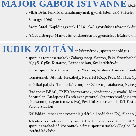
MAJOR GÁBOR ISTVÁNNÉ
közép
:
Vikár Béla: Folklór c. tanulmányának gyorsírásból való áttétele.
Somogy, 1990. 1. sz.
Szerb Antal: Naplójegyzetek 1914-1943 gyorsírásos részeinek átté
:
A Gabelsberger-Markovits rendszerben írt gyorsírásos kéziratok 
JUDIK ZOLTÁN
építészmérnök, sporttechnológus
:
sport- és tornacsarnokok: Zalaegerszeg, Sopron, Paks, Szombathe
Algyő,
Győr
, Kistarcsa, Pannonhalom, Székesfehérvár
városi sporttelepek: Jászberény, Mezőtúr, Szolnok Törökszentmi
tornatermek: Ált. Isk. Keszthely, Nevelési Közp. Pécs, Mohács, 
atlétikai pályák: Tatai-edzőtábor, TF Csörsz u., Tatabánya, Nyír
Budapest: BEAC, EXPO (sportcsarnok, edzőtermek, uszoda), Marg
Sporttelep, Budapest-i Rendezvénycsarnok (sporttechnológiai sz
jégcsarnok, magán teniszpálya), Pesti úti Sportcsarnok, Dél-Pes
Ferenc Stadion
Külföldön: athéni sportcsarnok (atlétika-kosárlabda Eb), Aleppo (S
Jelentősebb építészeti pályázatok I. hely. (társtervezőként): EXPO
sport- és szabadidő központok, városi sportcsarnokok (Cegléd, B
történő bővítése.