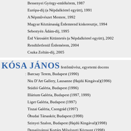
Bessenyei György-emlékérem, 1987
Európa-díj (a Népdalkörrel együtt), 1991
A Népművészet Mestere, 1992
Magyar Köztársaság Érdemrend kiskeresztje, 1994
Sebestyén Ádám-díj, 1995
Érd Városáért Kitüntetés (a Népdalkörrel együtt), 2002
Rendületlenül Érdemérem, 2004
Csuka Zoltán-díj, 2005
KÓSA JÁNOS
festőművész, egyetemi docens
:
Barcsay Terem, Budapest (1990)
Niu D’Art Gallery, Lausanne (Hajdú Kingával)(1996)
Stúdió Galéria, Budapest (1996)
Illárium Galéria, Budapest (1997, 1999)
Liget Galéria, Budapest (1997)
Tiszai Galéria, Csongrád (1997)
Óbudai Társaskör, Budapest (1998)
Szinyei Szalon, Budapest (Hajdú Kingával)(1998)
Dunaújvárosi Kortárs Művészeti Központ (1998)