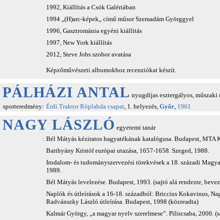
1992, Kiállítás a Csók Galériában
1994 „(H)arc-képek„ című műsor Szemadám Györggyel
1996, Gasztrománia egyéni kiállítás
1997, New York kiállítás
2012, Steve Jobs szobor avatása
Képzőművészeti albumokhoz recenziókat készít.
PÁLHÁZI ANTAL
nyugdíjas esztergályos, műszaki 
sporteredmény:
Érdi Traktor Röplabda csapat
, 1. helyezés,
Győr
,
1961
NAGY LÁSZLÓ
egyetemi tanár
:
Bél Mátyás kéziratos hagyatékának katalógusa. Budapest, MTA 
Batthyány Kristóf európai utazása, 1657-1658. Szeged, 1988.
Irodalom- és tudományszervezési törekvések a 18. századi Magya
1989.
Bél Mátyás levelezése. Budapest, 1993. (sajtó alá rendezte, bevezet
Naplók és útleírások a 16-18. századból: Briccius Kokavinus, Nag
Radvánszky László útleírása. Budapest, 1998 (közreadta)
Kalmár György, „a magyar nyelv szerelmese”. Piliscsaba, 2000. (saj