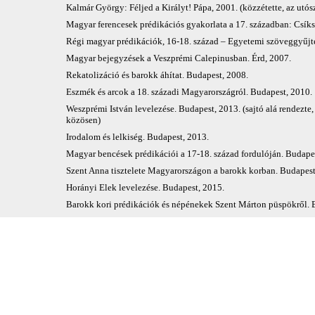
Kalmár György: Féljed a Királyt! Pápa, 2001. (közzétette, az utósz
Magyar ferencesek prédikációs gyakorlata a 17. században: Csíks
Régi magyar prédikációk, 16-18. század – Egyetemi szöveggyűjtem
Magyar bejegyzések a Veszprémi Calepinusban. Érd, 2007.
Rekatolizáció és barokk áhítat. Budapest, 2008.
Eszmék és arcok a 18. századi Magyarországról. Budapest, 2010.
Weszprémi István levelezése. Budapest, 2013. (sajtó alá rendezte, 
közösen)
Irodalom és lelkiség. Budapest, 2013.
Magyar bencések prédikációi a 17-18. század fordulóján. Budape
Szent Anna tisztelete Magyarországon a barokk korban. Budapest, 2
Horányi Elek levelezése. Budapest, 2015.
Barokk kori prédikációk és népénekek Szent Márton püspökről. Bud