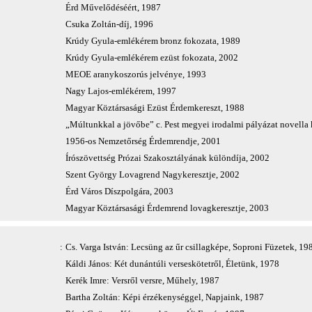
Érd Művelődéséért, 1987
Csuka Zoltán-díj, 1996
Krúdy Gyula-emlékérem bronz fokozata, 1989
Krúdy Gyula-emlékérem ezüst fokozata, 2002
MEOE aranykoszorús jelvénye, 1993
Nagy Lajos-emlékérem, 1997
Magyar Köztársasági Ezüst Érdemkereszt, 1988
„Múltunkkal a jövőbe” c. Pest megyei irodalmi pályázat novella k
1956-os Nemzetőrség Érdemrendje, 2001
Írószövettség Prózai Szakosztályának különdíja, 2002
Szent György Lovagrend Nagykeresztje, 2002
Érd Város Díszpolgára, 2003
Magyar Köztársasági Érdemrend lovagkeresztje, 2003
:
Cs. Varga István: Lecsüng az űr csillagképe, Soproni Füzetek, 19
Káldi János: Két dunántúli verseskötetről, Életünk, 1978
Kerék Imre: Versről versre, Műhely, 1987
Bartha Zoltán: Képi érzékenységgel, Napjaink, 1987