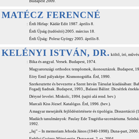
Budapest 2009.
MATÉCZ FERENCNÉ
:
Érdi Hírlap: Kádár Edit 1987. április 8.
Érdi Újság (tudósító) 2005. március 18.
Érdi Újság: Polesz György 2005. április 8.
KELÉNYI ISTVÁN, DR.
költő, író, művés
:
Bika és angyal. Versek. Budapest, 1974.
Magyarországi orthodox templomok, ikonosztázok. Budapest, 198
Eöry Emil pályaképe. Kismonográfia. Érd, 1990.
Szerkesztette és bevezette a Szent István Társulat kiadásában: Bab
Fogadj fiadnak. Budapest, 1993., Balassi Bálint: Dicsérlek énekk
Déryné levelei. Miskolc, 1994. (sajtó alá rend. bev.)
Marcali Kiss József. Katalógus. Érd, 1996. (bev.).
A magyar mesejáték fejlődéstörténete és tipológia. Disszertáció 
Madách tanulmányok: Paulay Ede Tragédia-szcenáriuma. Színházt
1992.
„Jaj” – In memoriam Jehoda János (1940-1998). Duna-part, 2000.
Erdélyi György Márai-estje. Duna-part, 2. sz. 2004.