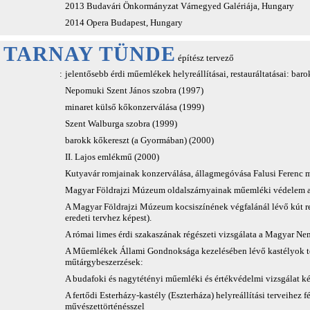
2013 Budavári Önkormányzat Várnegyed Galériája, Hungary
2014 Opera Budapest, Hungary
TARNAY TÜNDE
építész tervező
:
jelentősebb érdi műemlékek helyreállításai, restauráltatásai: baro
Nepomuki Szent János szobra (1997)
minaret külső kőkonzerválása (1999)
Szent Walburga szobra (1999)
barokk kőkereszt (a Gyormában) (2000)
II. Lajos emlékmű (2000)
Kutyavár romjainak konzerválása, állagmegóvása Falusi Ferenc m
Magyar Földrajzi Múzeum oldalszárnyainak műemléki védelem alá 
A Magyar Földrajzi Múzeum kocsiszínének végfalánál lévő kút rek
eredeti tervhez képest).
A római limes érdi szakaszának régészeti vizsgálata a Magyar N
A Műemlékek Állami Gondnoksága kezelésében lévő kastélyok tör
műtárgybeszerzések:
A budafoki és nagytétényi műemléki és értékvédelmi vizsgálat ké
A fertődi Esterházy-kastély (Eszterháza) helyreállítási terveihez 
művészettörténésszel