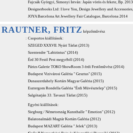
Fajcsák Györgyi, Simonyi István: Japán vörös és fekete, Bp. 2013
Designerbooks Ltd: I love You, Design Jewellery and Accessories
JOYA Barcelona Art Jewellery Fair Catalogue, Barcelona 2014
RAUTNER, FRITZ
képzőművész
:
Csoportos kiállítások:
SZEGED XXXVII. Nyári Tárlat (2013)
Szentendre "Labirintus" (2014)
Érd 30 Festő Pest megyéből (2014)
Párizs Galerie TOKO ShowRoom 3 érdi Festőművész (2014)
Budapest Vizivárosi Galéria " Gesztus" (2015)
Dunaszerdahely Kortárs Magyar Galéria (2015)
Esztergom Rondella Galéria "Érdi Müvésztelep" (2015)
Salgótarján 33. Tavaszi Tárlat (2015)
Egyéni kiállítások:
Siegburg / Németország Kunsthalle " Emotion" (2012)
Balatonalmádi Magtár Kortárs Galéria (2012)
Budapest MAZART Galéria " Jelek" (2013)