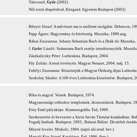
Táncosnő,
Győr
(2002)
Női torzó drapériával, Közgazd. Egyetem Budapest (2002)
:
Bényei József: A művészet ma is szellemi szolgálat. Debrecen, 19
Papp Ágnes: Hagyomány és hitelesség. Muzsika, 1999.aug.
Rákai Zsuzsanna: Johann Sebastian Bach és a Deák tér. Muzsika,
J.
Győr
i László: Számomra Bach zenéje istenbizonyíték. Muzsika
Zászkaliczky Péter: Lutheránia. Budapest, 2004.
Fáy Zoltán: A rend ösvényén. Magyar Nemzet, 2004. máj. 15.
Erdélyi Zsuzsanna: Köszöntjük a Magyar Örökség díjas Lutheráni
Szokolay Sándor: A 100 éves Lutheránia köszöntése. Budapest, 2
:
Bika és angyal. Versek. Budapest, 1974.
Magyarországi orthodox templomok, ikonosztázok. Budapest, 198
Eöry Emil pályaképe. Kismonográfia. Érd, 1990.
Szerkesztette és bevezette a Szent István Társulat kiadásában: Bab
Fogadj fiadnak. Budapest, 1993., Balassi Bálint: Dicsérlek énekk
Déryné levelei. Miskolc, 1994. (sajtó alá rend. bev.)
Marcali Kiss József. Katalógus. Érd, 1996. (bev.).