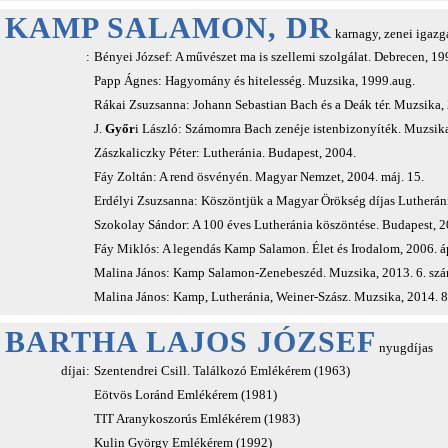
KAMP SALAMON, DR
karnagy, zenei igazg
:
Bényei József: A művészet ma is szellemi szolgálat. Debrecen, 19
Papp Ágnes: Hagyomány és hitelesség. Muzsika, 1999.aug.
Rákai Zsuzsanna: Johann Sebastian Bach és a Deák tér. Muzsika,
J.
Győr
i László: Számomra Bach zenéje istenbizonyíték. Muzsika
Zászkaliczky Péter: Lutheránia. Budapest, 2004.
Fáy Zoltán: A rend ösvényén. Magyar Nemzet, 2004. máj. 15.
Erdélyi Zsuzsanna: Köszöntjük a Magyar Örökség díjas Lutheráni
Szokolay Sándor: A 100 éves Lutheránia köszöntése. Budapest, 2
Fáy Miklós: A legendás Kamp Salamon. Élet és Irodalom, 2006. áp
Malina János: Kamp Salamon-Zenebeszéd. Muzsika, 2013. 6. sz
Malina János: Kamp, Lutheránia, Weiner-Szász. Muzsika, 2014. 8
BARTHA LAJOS JÓZSEF
nyugdíjas
díjai:
Szentendrei Csill. Találkozó Emlékérem (1963)
Eötvös Loránd Emlékérem (1981)
TIT Aranykoszorús Emlékérem (1983)
Kulin György Emlékérem (1992)