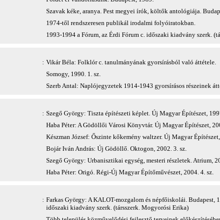
Szavak kéke, aranya. Pest megyei írók, költők antológiája. Budape
1974-től rendszeresen publikál irodalmi folyóiratokban.
1993-1994 a Fórum, az Érdi Fórum c. időszaki kiadvány szerk. (tá
:
Vikár Béla: Folklór c. tanulmányának gyorsírásból való áttétele.
Somogy, 1990. 1. sz.
Szerb Antal: Naplójegyzetek 1914-1943 gyorsírásos részeinek átté
:
Szegő György: Tiszta építészeti képlet. Új Magyar Építészet, 1997
Haba Péter: A Gödöllői Városi Könyvtár. Új Magyar Építészet, 200
Készman József: Őszinte kőkemény waltzer. Új Magyar Építészet, 
Bojár Iván András: Új Gödöllő. Oktogon, 2002. 3. sz.
Szegő György: Urbanisztikai egység, mesteri részletek. Atrium, 20
Haba Péter: Origó. Régi-Új Magyar Építőművészet, 2004. 4. sz.
:
Farkas György: A KALOT-mozgalom és népfőiskolái. Budapest, 19
időszaki kiadvány szerk. (társszerk. Mogyorósi Erika)
Több település közművelődési fejlesztő terveinek előkészítésében