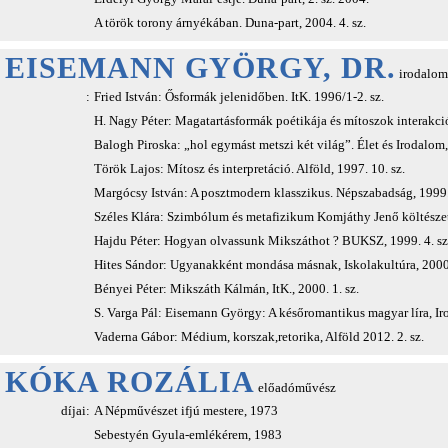
A török torony árnyékában. Duna-part, 2004. 4. sz.
EISEMANN GYÖRGY, DR.
irodalomt
:
Fried István: Ősformák jelenidőben. ItK. 1996/1-2. sz.
H. Nagy Péter: Magatartásformák poétikája és mítoszok interakciój
Balogh Piroska: „hol egymást metszi két világ”. Élet és Irodalom,
Török Lajos: Mítosz és interpretáció. Alföld, 1997. 10. sz.
Margócsy István: A posztmodern klasszikus. Népszabadság, 1999. 
Széles Klára: Szimbólum és metafizikum Komjáthy Jenő költészeté
Hajdu Péter: Hogyan olvassunk Mikszáthot ? BUKSZ, 1999. 4. sz
Hites Sándor: Ugyanakként mondása másnak, Iskolakultúra, 2000.
Bényei Péter: Mikszáth Kálmán, ItK., 2000. 1. sz.
S. Varga Pál: Eisemann György: A későromantikus magyar líra, Ir
Vaderna Gábor: Médium, korszak,retorika, Alföld 2012. 2. sz.
KÓKA ROZÁLIA
előadóművész
díjai:
A Népművészet ifjú mestere, 1973
Sebestyén Gyula-emlékérem, 1983