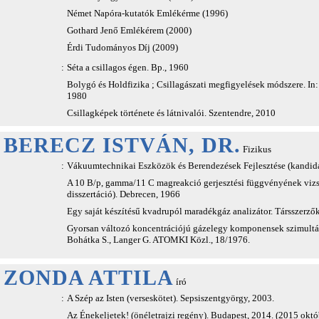
Német Napóra-kutatók Emlékérme (1996)
Gothard Jenő Emlékérem (2000)
Érdi Tudományos Díj (2009)
:
Séta a csillagos égen. Bp., 1960
Bolygó és Holdfizika ; Csillagászati megfigyelések módszere. In
1980
Csillagképek története és látnivalói. Szentendre, 2010
BERECZ ISTVÁN, DR.
Fizikus
:
Vákuumtechnikai Eszközök és Berendezések Fejlesztése (kandidá
A 10 B/p, gamma/11 C magreakció gerjesztési függvényének viz
disszertáció). Debrecen, 1966
Egy saját készítésű kvadrupól maradékgáz analizátor. Társszerző
Gyorsan változó koncentrációjú gázelegy komponensek szimultán
Bohátka S., Langer G. ATOMKI Közl., 18/1976.
ZONDA ATTILA
író
:
A Szép az Isten (verseskötet). Sepsiszentgyörgy, 2003.
Az Énekeljetek! (önéletrajzi regény). Budapest, 2014. (2015 októb