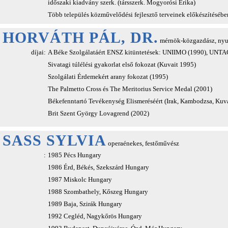
időszaki kiadvány szerk. (társszerk. Mogyorósi Erika)
Több település közművelődési fejlesztő terveinek előkészítésében
HORVÁTH PÁL, DR.
mérnök-közgazdász, nyu
díjai:
A Béke Szolgálatáért ENSZ kitüntetések: UNIIMO (1990), UNT
Sivatagi túlélési gyakorlat első fokozat (Kuvait 1995)
Szolgálati Érdemekért arany fokozat (1995)
The Palmetto Cross és The Meritorius Service Medal (2001)
Békefenntartó Tevékenység Elismeréséért (Irak, Kambodzsa, Kuv
Brit Szent György Lovagrend (2002)
SASS SYLVIA
operaénekes, festőművész
:
1985 Pécs Hungary
1986 Érd, Békés, Szekszárd Hungary
1987 Miskolc Hungary
1988 Szombathely, Kőszeg Hungary
1989 Baja, Szirák Hungary
1992 Cegléd, Nagykőrös Hungary