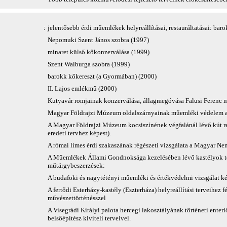
:
jelentősebb érdi műemlékek helyreállításai, restauráltatásai: baro
Nepomuki Szent János szobra (1997)
minaret külső kőkonzerválása (1999)
Szent Walburga szobra (1999)
barokk kőkereszt (a Gyormában) (2000)
II. Lajos emlékmű (2000)
Kutyavár romjainak konzerválása, állagmegóvása Falusi Ferenc m
Magyar Földrajzi Múzeum oldalszárnyainak műemléki védelem alá 
A Magyar Földrajzi Múzeum kocsiszínének végfalánál lévő kút rek
eredeti tervhez képest).
A római limes érdi szakaszának régészeti vizsgálata a Magyar N
A Műemlékek Állami Gondnoksága kezelésében lévő kastélyok tör
műtárgybeszerzések:
A budafoki és nagytétényi műemléki és értékvédelmi vizsgálat ké
A fertődi Esterházy-kastély (Eszterháza) helyreállítási terveihez 
művészettörténésszel
A Visegrádi Királyi palota hercegi lakosztályának történeti enter
belsőépítész kiviteli terveivel.