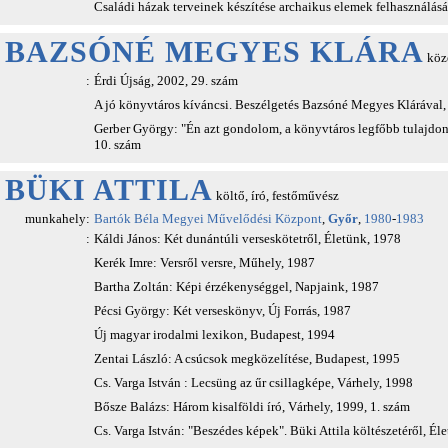
Családi házak terveinek készítése archaikus elemek felhasználásá
BAZSÓNÉ MEGYES KLÁRA
közé
:
Érdi Újság, 2002, 29. szám
A jó könyvtáros kíváncsi. Beszélgetés Bazsóné Megyes Klárával, 
Gerber György: "Én azt gondolom, a könyvtáros legfőbb tulajdons
10. szám
BÜKI ATTILA
költő, író, festőművész
munkahely:
Bartók Béla Megyei Művelődési Központ
,
Győr
,
1980
-
1983
:
Káldi János: Két dunántúli verseskötetről, Életünk, 1978
Kerék Imre: Versről versre, Műhely, 1987
Bartha Zoltán: Képi érzékenységgel, Napjaink, 1987
Pécsi György: Két verseskönyv, Új Forrás, 1987
Új magyar irodalmi lexikon, Budapest, 1994
Zentai László: A csúcsok megközelítése, Budapest, 1995
Cs. Varga István : Lecsüng az űr csillagképe, Várhely, 1998
Bősze Balázs: Három kisalföldi író, Várhely, 1999, 1. szám
Cs. Varga István: "Beszédes képek". Büki Attila költészetéről, Él