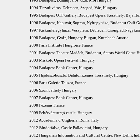
1993 Budapest, Dunaújváros, Ózd, Mór Hungary
1994 Tiszaújváros, Debrecen, Szeged, Vác, Hungary
1995 Budapest OTP Gallery, Budapest Opera, Keszthely, Baja Hu
1996 Budapest, Kapuvár, Sopron, Nyíregyháza, Budapest Csili G
1997 Kiskunfélegyháza, Veszprém, Debrecen, Csongrád,Nagykan
1998 Budapest,
Győr
, Hungary Burgau, Krumbach Austria
2000 Paris Institute Hongroise France
2001 Budapest Theatre Madách, Budapest, Actors World Game H
2003 Miskolc Opera Festival, Hungary
2004 Budapest Bank Center, Hungary
2005 Hajdúszoboszló, Balatonszemes, Keszthely, Hungary
2006 Paris Galerie Touzot, France
2006 Szombathely Hungary
2007 Budapest Bank Center, Hungary
2008 Pézenas France
2009 Fehérvárcsurgó castle, Hungary
2012 Accademia d’Ungheria, Roma, Italy
2012 Sándorfalva, Castle Pallavicini, Hungary
2012 Hungarian Information and Cultural Centre, New Delhi, Ind