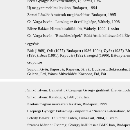
Pécsi György: Két verseskönyv, Új Forrás, 1987
Új magyar irodalmi lexikon, Budapest, 1994
Zentai László: A csúcsok megközelítése, Budapest, 1995
Cs. Varga István : Lecsüng az űr csillagképe, Várhely, 1998
Bősze Balázs: Három kisalföldi író, Várhely, 1999, 1. szám
Cs. Varga István: "Beszédes képek". Büki Attila költészetéről, Él
:
egyéni:
Bük (1969), Osli (1977), Budapest (1986-1994),
Győr
(1987), Pár
(1990), Bécs (1991), Kapuvár (1992), Szeged (1996), Bátonyteren
csoportos:
Sopron, Győr, Kaposvár, Kapuvár, Sárvár, Budapest, Békéscsaba,
Galéria, Érd, Városi Művelődési Központ, Érd, Fót
:
Sinkó István: Bemutatjuk Csepregi György grafikáit, Élet és Irod
Sinkó István: Katalógus, 1991, bev. tan.
Kortárs magyar művészeti lexikon, Budapest, 1999
Csepregi György: Fülszöveg - önportré a "Narancs Galériában", 
Feledy Balázs: Téli tárlat Érden, Duna-Part, 2004, 1. szám
Szamos Márton: Csepregi György kiállítása a BMK-ban, Budapes