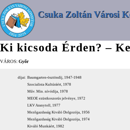
Csuka Zoltán Városi K
Ki kicsoda Érden? – Ke
VÁROS:
Győr
díjai:
Baumgarten-ösztöndíj, 1947-1948
Szocialista Kultúráért, 1978
Műv. Min. nívódíja, 1978
MEOE ezüstkoszorús jelvénye, 1972
LKV Aranytoll, 1977
Mezőgazdaság Kiváló Dolgozója, 1956
Mezőgazdaság Kiváló Dolgozója, 1974
Kiváló Munkáért, 1982