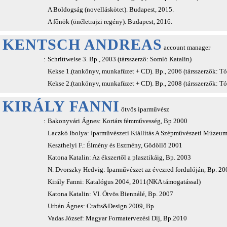
A Boldogság (novelláskötet). Budapest, 2015.
A főnök (önéletrajzi regény). Budapest, 2016.
KENTSCH ANDREAS
account manager
:
Schrittweise 3. Bp., 2003 (társszerző: Somló Katalin)
Kekse 1.(tankönyv, munkafüzet + CD). Bp., 2006 (társszerzők: T
Kekse 2.(tankönyv, munkafüzet + CD). Bp., 2008 (társszerzők: T
KIRÁLY FANNI
ötvös iparművész
:
Bakonyvári Ágnes: Kortárs fémművesség, Bp 2000
Laczkó Ibolya: Iparművészeti Kiállítás A Szépművészeti Múzeu
Keszthelyi F.: Élmény és Eszmény, Gödöllő 2001
Katona Katalin: Az ékszertől a plasztikáig, Bp. 2003
N. Dvorszky Hedvig: Iparművészet az évezred fordulóján, Bp. 20
Király Fanni: Katalógus 2004, 2011(NKA támogatással)
Katona Katalin: VI. Ötvös Biennálé, Bp. 2007
Urbán Ágnes: Crafts&Design 2009, Bp
Vadas József: Magyar Formatervezési Díj, Bp.2010