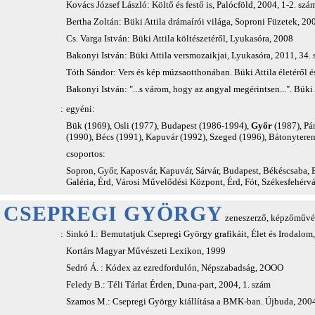
Kovács József László: Költő és festő is, Palócföld, 2004, 1-2. szá
Bertha Zoltán: Büki Attila drámaírói világa, Soproni Füzetek, 20
Cs. Varga István: Büki Attila költészetéről, Lyukasóra, 2008
Bakonyi István: Büki Attila versmozaikjai, Lyukasóra, 2011, 34.
Tóth Sándor: Vers és kép múzsaotthonában. Büki Attila életéről é
Bakonyi István: "...s várom, hogy az angyal megérintsen...". Büki
:
egyéni:
Bük (1969), Osli (1977), Budapest (1986-1994),
Győr
(1987), Pár
(1990), Bécs (1991), Kapuvár (1992), Szeged (1996), Bátonyteren
csoportos:
Sopron, Győr, Kaposvár, Kapuvár, Sárvár, Budapest, Békéscsaba,
Galéria, Érd, Városi Művelődési Központ, Érd, Fót, Székesfehérv
CSEPREGI GYÖRGY
zeneszerző, képzőművés
:
Sinkó I.: Bemutatjuk Csepregi György grafikáit, Élet és Irodalom,
Kortárs Magyar Művészeti Lexikon, 1999
Sedró Á. : Kódex az ezredfordulón, Népszabadság, 2OOO
Feledy B.: Téli Tárlat Érden, Duna-part, 2004, 1. szám
Szamos M.: Csepregi György kiállítása a BMK-ban. Újbuda, 2004