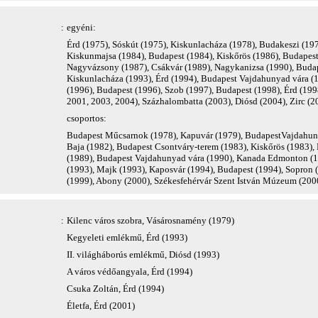
:
egyéni:
Érd (1975), Sóskút (1975), Kiskunlacháza (1978), Budakeszi (19
Kiskunmajsa (1984), Budapest (1984), Kiskőrös (1986), Budapest
Nagyvázsony (1987), Csákvár (1989), Nagykanizsa (1990), Budape
Kiskunlacháza (1993), Érd (1994), Budapest Vajdahunyad vára (19
(1996), Budapest (1996), Szob (1997), Budapest (1998), Érd (199
2001, 2003, 2004), Százhalombatta (2003), Diósd (2004), Zirc (2
csoportos:
Budapest Műcsarnok (1978), Kapuvár (1979), BudapestVajdahunya
Baja (1982), Budapest Csontváry-terem (1983), Kiskőrös (1983),
(1989), Budapest Vajdahunyad vára (1990), Kanada Edmonton (1
(1993), Majk (1993), Kaposvár (1994), Budapest (1994), Sopron 
(1999), Abony (2000), Székesfehérvár Szent István Múzeum (2000
:
Kilenc város szobra, Vásárosnamény (1979)
Kegyeleti emlékmű, Érd (1993)
II. világháborús emlékmű, Diósd (1993)
A város védőangyala, Érd (1994)
Csuka Zoltán, Érd (1994)
Életfa, Érd (2001)