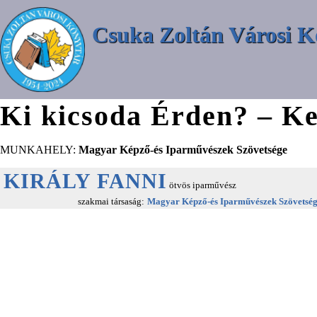
Csuka Zoltán Városi K
Ki kicsoda Érden? – Ke
MUNKAHELY:
Magyar Képző-és Iparművészek Szövetsége
KIRÁLY FANNI
ötvös iparművész
szakmai társaság:
Magyar Képző-és Iparművészek Szövetsé