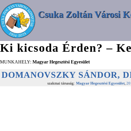
Csuka Zoltán Városi K
Ki kicsoda Érden? – Ke
MUNKAHELY:
Magyar Hegesztési Egyesület
DOMANOVSZKY SÁNDOR, D
szakmai társaság:
Magyar Hegesztési Egyesület
,
20