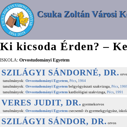
Csuka Zoltán Városi K
Ki kicsoda Érden? – Ke
ISKOLA:
Orvostudományi Egyetem
SZILÁGYI SÁNDORNÉ, DR.
orvo
tanulmányok:
Orvostudományi Egyetem
,
Pécs
,
1964
tanulmányok:
Orvostudományi Egyetem
belgyógyászati szakvizsga,
Pécs
,
196
tanulmányok:
Orvostudományi Egyetem
kardiológiai szakvizsga,
Pécs
,
1991
VERES JUDIT, DR.
gyermekorvos
tanulmányok:
Orvostudományi Egyetem
csecsemő- és gyermekgyógyász, iskola
SZILÁGYI SÁNDOR, DR.
orvos