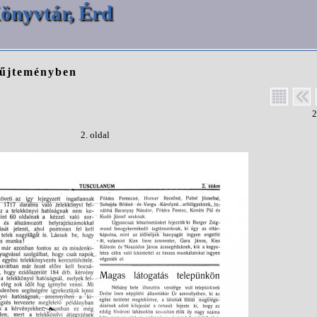
önyvtár, Érd
yűjteményben
2
2. oldal