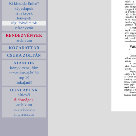
Ki kicsoda Érden?
képeslapok
fényképek
térképek
régi folyóiratok
e-könyvtár
RENDEZVÉNYEK
archívum
KÖZADATTÁR
CSUKA ZOLTÁN
AJÁNLÓK
könyv, zene, film
tematikus ajánlók
top 10
linkajánló
HONLAPUNK
hírlevél
újdonságok
archívum
adatvédelem
impresszum