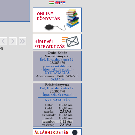
/8
Csuka Zoltán
Városi Könyvtár
Érd, Hivatalnok utca 12.
23/365470
-
www.csukalib.hu
-
-
Írjon nekünk emailt!
-
NYITVATARTÁS
Adószámunk: 15440749-2-13
SZJA 1%
Felnőttkönyvtár
Érd, Hivatalnok utca 12.
23/365470
-
Írjon nekünk emailt!
-
NYITVATARTÁS
hétfő:
10-18 óra
kedd:
10-18 óra
szerda:
ZÁRVA
csütörtök:
10-18 óra
péntek:
10-18 óra
szombat:
8-12 óra
vasárnap:
ZÁRVA