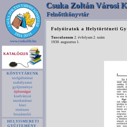
Csuka Zoltán Városi K
Felnőttkönyvtár
Folyóiratok a Helytörténeti G
Tusculanum
2. évfolyam 2. szám
www.csukalib.hu
1930. augusztus 1.
KÖNYVTÁRUNK
szolgáltatásai
szabályzatai
gyűjteménye
újdonságai
kiadványai
munkatársai
hírei
története
beszámolói
HELYISMERETI
GYŰJTEMÉNY