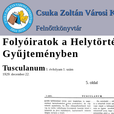
Csuka Zoltán Városi 
Felnőttkönyvtár
Folyóiratok a Helytört
Gyűjteményben
Tusculanum
1. évfolyam 1. szám
1929. december 22.
5. oldal