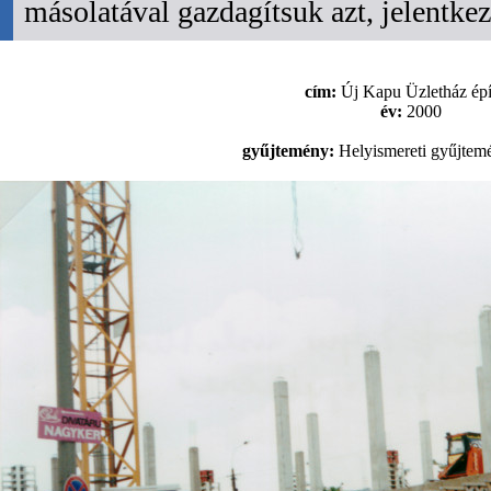
másolatával gazdagítsuk azt, jelentk
cím:
Új Kapu Üzletház épí
év:
2000
gyűjtemény:
Helyismereti gyűjtem