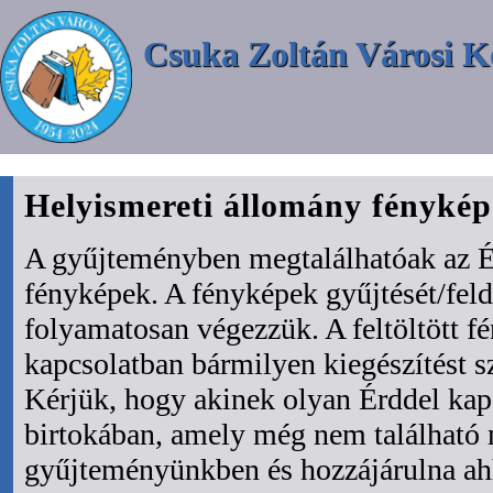
Csuka Zoltán Városi K
Helyismereti állomány fényké
A gyűjteményben megtalálhatóak az É
fényképek. A fényképek gyűjtését/fel
folyamatosan végezzük. A feltöltött f
kapcsolatban bármilyen kiegészítést s
Kérjük, hogy akinek olyan Érddel kapc
birtokában, amely még nem található
gyűjteményünkben és hozzájárulna ah