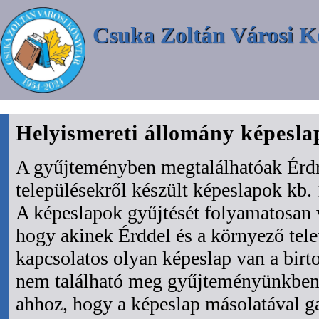
Csuka Zoltán Városi K
Helyismereti állomány képesl
A gyűjteményben megtalálhatóak Érdr
településekről készült képeslapok kb. 
A képeslapok gyűjtését folyamatosan 
hogy akinek Érddel és a környező tel
kapcsolatos olyan képeslap van a bir
nem található meg gyűjteményünkben 
ahhoz, hogy a képeslap másolatával ga