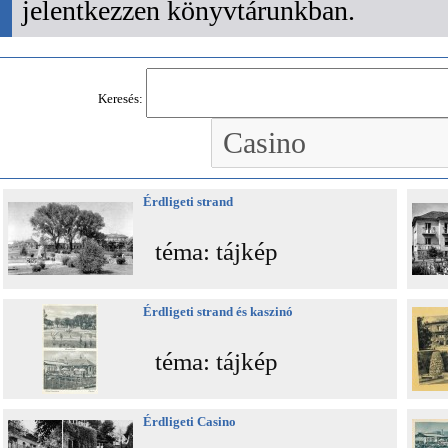
jelentkezzen könyvtárunkban.
Keresés:
Érdligeti strand
téma: tájkép
Érdligeti strand és kaszinó
téma: tájkép
Érdligeti Casino