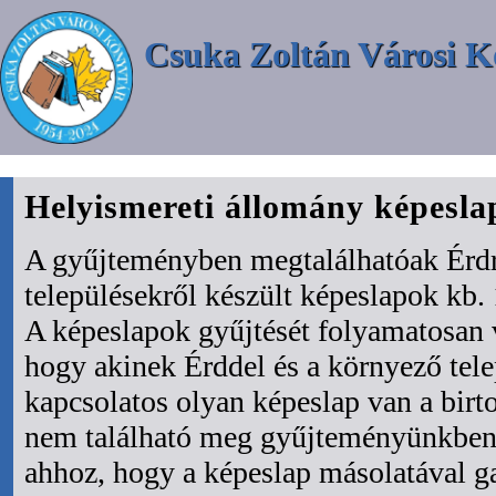
Csuka Zoltán Városi K
Helyismereti állomány képesl
A gyűjteményben megtalálhatóak Érdr
településekről készült képeslapok kb. 
A képeslapok gyűjtését folyamatosan 
hogy akinek Érddel és a környező tel
kapcsolatos olyan képeslap van a bir
nem található meg gyűjteményünkben 
ahhoz, hogy a képeslap másolatával ga