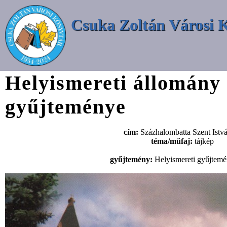
Csuka Zoltán Városi 
Helyismereti állomány
gyűjteménye
cím:
Százhalombatta Szent Istvá
téma/műfaj:
tájkép
gyűjtemény:
Helyismereti gyűjtem