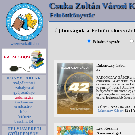
Csuka Zoltán Városi K
Felnőttkönyvtár
Újdonságok a Felnőttkönyvtár
Felnőttkönyvtár
www.csukalib.hu
Rakonczay Gábor
42
KÖNYVTÁRUNK
RAKONCZAY GÁBOR a világon
csúcstartó. Az amerikai Év 
szolgáltatásai
célmegvalósító előadásokat,
szabályzatai
to summit" futás | Ultrafut
befejezésére tudatosan egy z
gyűjteménye
híján tragédiával végződött.
újdonságai
eddigi leghosszabb és egyik
kiadványai
munkatársai
KÖNYV, SZAKIRODALOM: 
Rakonczay Gábor
:
42 : [
hírei
története
beszámolói
Ley, Rosanna
HELYISMERETI
A narancsliget
GYŰJTEMÉNY