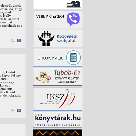
erelemről, amely
ett az idő, hogy
zé, ahol
t. Holly
k fel az üzlet
 sevillai
a szerelmek és a
ldön, köztük
e figyel fel egy
ciensek
ban van egy
kat egy
egmutatja,
 Mi a Kreml
ert demokráciát