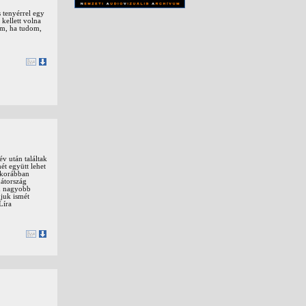
 tenyérrel egy
 kellett volna
am, ha tudom,
év után találtak
ét együtt lehet
k korábban
hátország
on nagyobb
djuk ismét
Líra