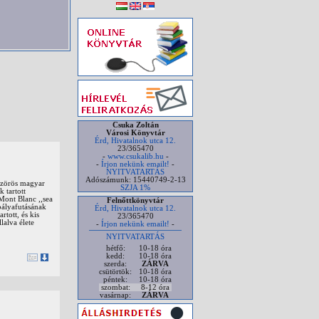
Csuka Zoltán
Városi Könyvtár
Érd, Hivatalnok utca 12.
23/365470
-
www.csukalib.hu
-
-
Írjon nekünk emailt!
-
NYITVATARTÁS
Adószámunk: 15440749-2-13
szörös magyar
SZJA 1%
 tartott
 Mont Blanc ,,sea
Felnőttkönyvtár
pályafutásának
Érd, Hivatalnok utca 12.
rtott, és kis
23/365470
lalva élete
-
Írjon nekünk emailt!
-
NYITVATARTÁS
hétfő:
10-18 óra
kedd:
10-18 óra
szerda:
ZÁRVA
csütörtök:
10-18 óra
péntek:
10-18 óra
szombat:
8-12 óra
vasárnap:
ZÁRVA