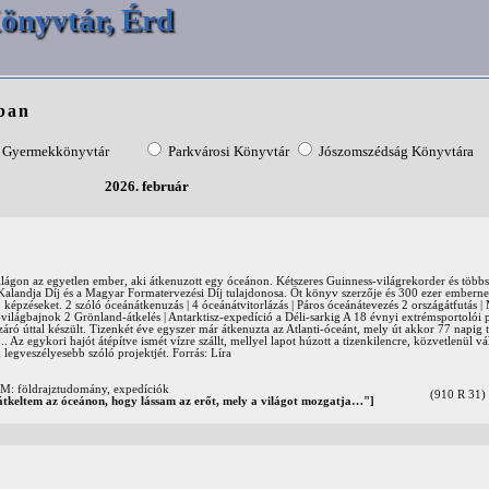
önyvtár, Érd
ban
Gyermekkönyvtár
Parkvárosi Könyvtár
Jószomszédság Könyvtára
2026. február
 az egyetlen ember, aki átkenuzott egy óceánon. Kétszeres Guinness-világrekorder és több
Kalandja Díj és a Magyar Formatervezési Díj tulajdonosa. Öt könyv szerzője és 300 ezer embernek
 képzéseket. 2 szóló óceánátkenuzás | 4 óceánátvitorlázás | Páros óceánátevezés 2 országátfutás |
ó-világbajnok 2 Grönland-átkelés | Antarktisz-expedíció a Déli-sarkig A 18 évnyi extrémsportolói 
áró úttal készült. Tizenkét éve egyszer már átkenuzta az Atlanti-óceánt, mely út akkor 77 napig ta
.. Az egykori hajót átépítve ismét vízre szállt, mellyel lapot húzott a tizenkilencre, közvetlenül vál
 legveszélyesebb szóló projektjét. Forrás: Líra
földrajztudomány, expedíciók
(910 R 31)
"átkeltem az óceánon, hogy lássam az erőt, mely a világot mozgatja…"]