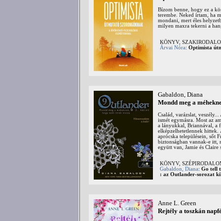
Bízom benne, hogy ez a kön
terembe. Neked írtam, ha me
mondani, mert éles helyzetb
milyen maxra tekerni a hang
KÖNYV, SZAKIRODALOM:
Árvai Nóra
:
Optimista út
Gabaldon, Diana
Mondd meg a méheknek
Család, varázslat, veszély..
ismét egymásra. Most az ame
a lányukkal, Briannával, a 
elképzelhetetlennek hittek.
aprócska településein, sőt
biztonságban vannak-e itt, 
együtt van, Jamie és Clair
KÖNYV, SZÉPIRODAL
Gabaldon, Diana
:
Go tell
: az Outlander-sorozat kil
Anne L. Green
Rejtély a toszkán nap