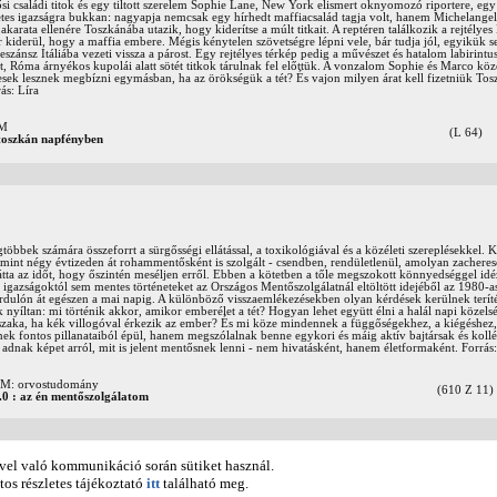
ősi családi titok és egy tiltott szerelem Sophie Lane, New York elismert oknyomozó riportere, egy
tes igazságra bukkan: nagyapja nemcsak egy hírhedt maffiacsalád tagja volt, hanem Michelange
 akarata ellenére Toszkánába utazik, hogy kiderítse a múlt titkait. A reptéren találkozik a rejtélye
 kiderül, hogy a maffia embere. Mégis kénytelen szövetségre lépni vele, bár tudja jól, egyikük se
szánsz Itáliába vezeti vissza a párost. Egy rejtélyes térkép pedig a művészet és hatalom labirintu
ött, Róma árnyékos kupolái alatt sötét titkok tárulnak fel előttük. A vonzalom Sophie és Marco köz
esek lesznek megbízni egymásban, ha az örökségük a tét? És vajon milyen árat kell fizetniük To
ás: Líra
OM
(L 64)
 toszkán napfényben
többek számára összeforrt a sürgősségi ellátással, a toxikológiával és a közéleti szereplésekkel.
mint négy évtizeden át rohammentősként is szolgált - csendben, rendületlenül, amolyan zachere
átta az időt, hogy őszintén meséljen erről. Ebben a kötetben a tőle megszokott könnyedséggel idé
gazságoktól sem mentes történeteket az Országos Mentőszolgálatnál eltöltött idejéből az 1980-as
ordulón át egészen a mai napig. A különböző visszaemlékezésekben olyan kérdések kerülnek terít
 nyíltan: mi történik akkor, amikor emberélet a tét? Hogyan lehet együtt élni a halál napi közel
jszaka, ha kék villogóval érkezik az ember? És mi köze mindennek a függőségekhez, a kiégéshez, 
ek fontos pillanataiból épül, hanem megszólalnak benne egykori és máig aktív bajtársak és koll
l adnak képet arról, mit is jelent mentősnek lenni - nem hivatásként, hanem életformaként. Forrás:
: orvostudomány
(610 Z 11)
.0 : az én mentőszolgálatom
bbi újdonságok a Felnőtt- és Gyermekkönyvtárban
el való kommunikáció során sütiket használ.
tos részletes tájékoztató
itt
található meg.
Korábbi újdonságok