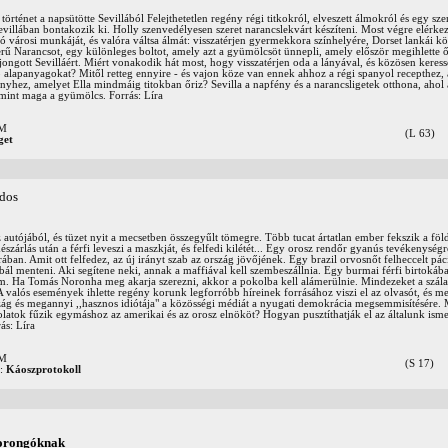
történet a napsütötte Sevillából Felejthetetlen regény régi titkokról, elveszett álmokról és egy sz
illában bontakozik ki. Holly szenvedélyesen szeret narancslekvárt készíteni. Most végre elérkez
 városi munkáját, és valóra váltsa álmát: visszatérjen gyermekkora színhelyére, Dorset lankái kö
erű Narancsot, egy különleges boltot, amely azt a gyümölcsöt ünnepli, amely először megihlette ő
jongott Sevilláért. Miért vonakodik hát most, hogy visszatérjen oda a lányával, és közösen keressé
alapanyagokat? Mitől retteg ennyire - és vajon köze van ennek ahhoz a régi spanyol recepthez, a
hez, amelyet Ella mindmáig titokban őriz? Sevilla a napfény és a narancsligetek otthona, ahol 
 mint maga a gyümölcs. Forrás: Líra
OM
(L 63)
get
 dos
az autójából, és tüzet nyit a mecsetben összegyűlt tömegre. Több tucat ártatlan ember fekszik a fö
zárlás után a férfi leveszi a maszkját, és felfedi kilétét... Egy orosz rendőr gyanús tevékenységr
ában. Amit ott felfedez, az új irányt szab az ország jövőjének. Egy brazil orvosnőt felheccelt pá
bál menteni. Aki segítene neki, annak a maffiával kell szembeszállnia. Egy burmai férfi birtoká
 Ha Tomás Noronha meg akarja szerezni, akkor a pokolba kell alámerülnie. Mindezeket a szála
. A valós események ihlette regény korunk legforróbb híreinek forrásához viszi el az olvasót, és m
ág és megannyi ,,hasznos idiótája" a közösségi médiát a nyugati demokrácia megsemmisítésére.
latok fűzik egymáshoz az amerikai és az orosz elnököt? Hogyan pusztíthatják el az általunk ism
ás: Líra
OM
(S 17)
:
Káoszprotokoll
zorongóknak