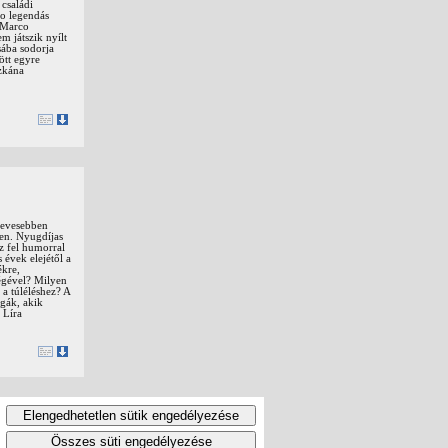
 családi
lo legendás
s Marco
m játszik nyílt
sába sodorja
ött egyre
szkána
 Kevesebben
sen. Nyugdíjas
z fel humorral
 évek elejétől a
ékre,
ségével? Milyen
a túléléshez? A
égák, akik
 Líra