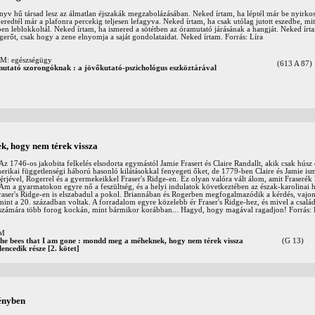
yv hű társad lesz az álmatlan éjszakák megzabolázásában. Neked írtam, ha léptél már be nyirkos
redtél már a plafonra percekig teljesen lefagyva. Neked írtam, ha csak utólag jutott eszedbe, mit
en leblokkoltál. Neked írtam, ha ismered a sötétben az óramutató járásának a hangját. Neked írt
erőt, csak hogy a zene elnyomja a saját gondolataidat. Neked írtam. Forrás: Líra
 egészségügy
(613 A 87)
mutató szorongóknak : a jövőkutató-pszichológus eszköztárával
, hogy nem térek vissza
. Az 1746-os jakobita felkelés elsodorta egymástól Jamie Frasert és Claire Randallt, akik csak húsz 
rikai függetlenségi háború hasonló kilátásokkal fenyegeti őket, de 1779-ben Claire és Jamie ism
férjével, Rogerrel és a gyermekeikkel Fraser's Ridge-en. Ez olyan valóra vált álom, amit Fraseré
 Ám a gyarmatokon egyre nő a feszültség, és a helyi indulatok következtében az észak-karolinai 
 Fraser's Ridge-en is elszabadul a pokol. Briannában és Rogerben megfogalmazódik a kérdés, vaj
mint a 20. században voltak. A forradalom egyre közelebb ér Fraser's Ridge-hez, és mivel a csalá
e számára több forog kockán, mint bármikor korábban... Hagyd, hogy magával ragadjon! Forrás: 
OM
 the bees that I am gone : mondd meg a méheknek, hogy nem térek vissza
(G 13)
encedik része [2. kötet]
fényben