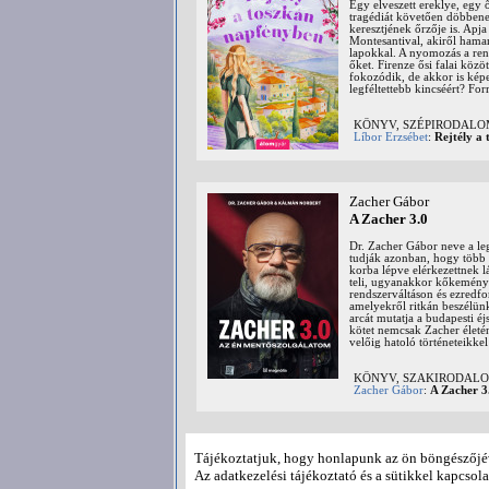
Egy elveszett ereklye, egy 
tragédiát követően döbbene
keresztjének őrzője is. Apja
Montesantival, akiről hamar
lapokkal. A nyomozás a rene
őket. Firenze ősi falai köz
fokozódik, de akkor is kép
legféltettebb kincséért? Forr
KÖNYV, SZÉPIRODAL
Líbor Erzsébet
:
Rejtély a
Zacher Gábor
A Zacher 3.0
Dr. Zacher Gábor neve a leg
tudják azonban, hogy több 
korba lépve elérkezettnek l
teli, ugyanakkor kőkemény i
rendszerváltáson és ezredf
amelyekről ritkán beszélünk
arcát mutatja a budapesti é
kötet nemcsak Zacher életén
velőig hatoló történeteikke
KÖNYV, SZAKIRODALOM
Zacher Gábor
:
A Zacher 3
Tová
Tájékoztatjuk, hogy honlapunk az ön böngészőjév
Az adatkezelési tájékoztató és a sütikkel kapcsola