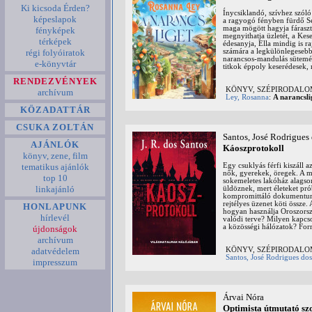
Ki kicsoda Érden?
Ínycsiklandó, szívhez szóló 
képeslapok
a ragyogó fényben fürdő Sev
maga mögött hagyja fárasztó
fényképek
megnyithatja üzletét, a Kes
térképek
édesanyja, Ella mindig is ra
számára a legkülönlegesebb 
régi folyóiratok
narancsos-mandulás sütemény
e-könyvtár
titkok éppoly keserédesek,
RENDEZVÉNYEK
KÖNYV, SZÉPIRODAL
archívum
Ley, Rosanna
:
A narancsli
KÖZADATTÁR
CSUKA ZOLTÁN
Santos, José Rodrigues
AJÁNLÓK
Káoszprotokoll
könyv, zene, film
Egy csuklyás férfi kiszáll 
tematikus ajánlók
nők, gyerekek, öregek. A més
top 10
sokemeletes lakóház alagsor
linkajánló
üldöznek, mert életeket pró
kompromittáló dokumentum.
rejtélyes üzenet köti össze
HONLAPUNK
hogyan használja Oroszorsz
hírlevél
valódi terve? Milyen kapcso
a közösségi hálózatok? Forr
újdonságok
archívum
adatvédelem
KÖNYV, SZÉPIRODAL
Santos, José Rodrigues dos
impresszum
Árvai Nóra
Optimista útmutató s