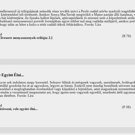
llerszerző új trilógiájának második része tovább szövi a Poole család szívbe markoló tragédiák
kísértetekkel teli történetét. Amikor Sonya MacTavish megörökli a Maine partján álló hatalmas, 
y a ház kísértetjárta. Az éjszaka hallott lépések, ajtócsapódások és zeneszó nem a képzeletének sz
lőbukkanó menyasszonyi portrék formájában egyre többet tud meg családja múltjáról, amikor ped
ogy talán az lehet a kulcs a sötét családi titkok feltárásához. Forrás: Líra
OM
(R 76)
Elveszett menyasszonyok-trilógia 2.]
 Együtt Élni...
gyon sok indulaton megy keresztül. Sokszor félünk és mérgesek vagyunk, szerelmesek, boldogo
millió gondolat fut át az agyunkon, legyen az bármi. Ezekről nem mindig beszélünk szívesen má
zekkel a megfoghatatlan érzelmekkel vagy képekkel a fejünkben, amit magunknak teremtettünk.
zeretném a verseimmel megmutatni azt, hogy igenis nem vagyunk egyedül, mindenki átéli ugyana
az életében. Forrás: Líra
OM
(P 38)
térezni, vele együtt élni...