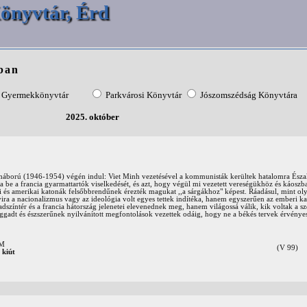
önyvtár, Érd
ban
Gyermekkönyvtár
Parkvárosi Könyvtár
Jószomszédság Könyvtára
2025. október
 háború (1946-1954) végén indul: Viet Minh vezetésével a kommunisták kerültek hatalomra Ész
ja be a francia gyarmattartók viselkedését, és azt, hogy végül mi vezetett vereségükhöz és káoszba
 és amerikai katonák felsőbbrendűnek érezték magukat ,,a sárgákhoz" képest. Ráadásul, mint oly
ira a nacionalizmus vagy az ideológia volt egyes tettek indítéka, hanem egyszerűen az emberi ka
dszíntér és a francia hátország jelenetei elevenednek meg, hanem világossá válik, kik voltak a 
ggadt és észszerűnek nyilvánított megfontolások vezettek odáig, hogy ne a békés tervek érvényes
OM
(V 99)
 kiút