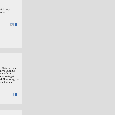
esünk egy
bamai
 Mától ez lesz
ülve lélegzik
z alkalma
tal rettegett
nekülhet meg, ha
ját társai