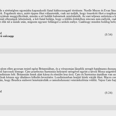
, de a sötétségben egymásba kapaszkodó fiatal hátborzongató története. Noelle Meyer és Evan Sinc
ek. Fogalmuk sincs, miért éppen őket választották, csak azt tudják, hogy összeköti őket a tragiku
jának meggyilkolását, miután a nő halálát balesetnek minősítették. Az eset teljesen szétzúzta a lá
att ellenségek lehetnének, a két fiatal belátja, hogy a túlélés érdekében nincsen más esélyük, csa
lt élik túl a másik után, mígnem egyszer fellángol a szökés esélye. Csakhogy minden boldog befe
OM
(S 54)
ó esőcsepp
alom ellen gyorsan terjed egész Britanniában, és a vérszomjas lázadók seregét hatalmasra duzzasz
ző harcosok tömege. Cato praefectus Suetonius helytartó seregével együtt a távoli Mona szigetéről
ndinium felé. Britannián hetek alatt káosz és rémület lesz úrrá. Cato és Suetonius tisztában van a
lnak készen egy általános felkelés leverésére. Londiniumban lesújtó hírek várják őket. Macro cen
án, hogy Boudica emberei lemészárolták a camulodunumi veteránkolónia védőit. Vajon Cato bajtár
OM
(S 24)