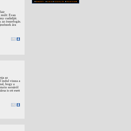
lair
s múlt: Evan
ny családját.
k az összefogás.
jezésnek ára
tja az
 indul vissza a
zzal, hogy a
turio sorsáról
sa is ott esett