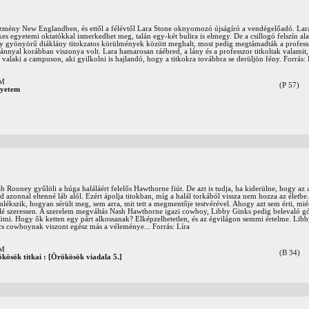
ézmény New Englandben, és ettől a félévtől Lara Stone oknyomozó újságíró a vendégelőadó. Lara 
dekes egyetemi oktatókkal ismerkedhet meg, talán egy-két bulira is elmegy. De a csillogó felszín a
gy gyönyörű diáklány titokzatos körülmények között meghalt, most pedig megtámadták a professzo
áklánnyal korábban viszonya volt. Lara hamarosan ráébred, a lány és a professzor titkoltak valamit
 valaki a campuson, aki gyilkolni is hajlandó, hogy a titkokra továbbra se derüljön fény. Forrás: 
OM
(P 57)
gyetem
 Rooney gyűlöli a húga haláláért felelős Hawthorne fiút. De azt is tudja, ha kiderülne, hogy az 
d azonnal eltenné láb alól. Ezért ápolja titokban, míg a halál torkából vissza nem hozza az életbe
kszik, hogyan sérült meg, sem arra, mit tett a megmentője testvérével. Ahogy azt sem érti, mié
lé szeressen. A szerelem megváltás Nash Hawthorne igazi cowboy, Libby Ginks pedig belevaló gót
ütni. Hogy ők ketten egy párt alkossanak? Elképzelhetetlen, és az égvilágon semmi értelme. Libb
acs cowboynak viszont egész más a véleménye... Forrás: Líra
OM
(B 34)
kösök titkai : [Örökösök viadala 5.]