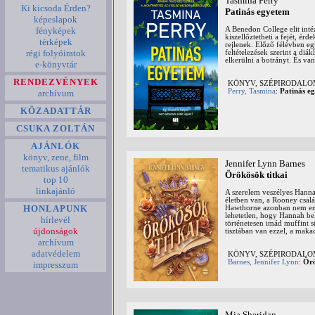
Tasmina Perry
Ki kicsoda Érden?
Patinás egyetem
képeslapok
A Benedon College elit int
fényképek
kiszellőztetheti a fejét, ér
térképek
rejlenek. Előző félévben e
régi folyóiratok
feltételezések szerint a di
elkerülni a botrányt. És van
e-könyvtár
RENDEZVÉNYEK
KÖNYV, SZÉPIRODAL
Perry, Tasmina
:
Patinás e
archívum
KÖZADATTÁR
CSUKA ZOLTÁN
AJÁNLÓK
könyv, zene, film
Jennifer Lynn Barnes
tematikus ajánlók
Örökösök titkai
top 10
linkajánló
A szerelem veszélyes Hannah
életben van, a Rooney csalá
HONLAPUNK
Hawthorne azonban nem emlé
lehetetlen, hogy Hannah be
hírlevél
történetesen imád muffint s
újdonságok
tisztában van ezzel, a mak
archívum
adatvédelem
KÖNYV, SZÉPIRODAL
Barnes, Jennifer Lynn
:
Örö
impresszum
Mia Sheridan