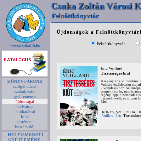
Csuka Zoltán Városi K
Felnőttkönyvtár
Újdonságok a Felnőttkönyvtár
Felnőttkönyvtár
www.csukalib.hu
Éric Vuillard
Tisztességes kiút
KÖNYVTÁRUNK
A regény az első indokínai
Vuillard érzékletesen mutat
szolgáltatásai
kivonulásukhoz. Az európai
szabályzatai
esemény során, nem is anny
regény lapjain nemcsak a ha
gyűjteménye
haszonélvezői, és milyen hi
újdonságai
Líra
kiadványai
munkatársai
KÖNYV, SZÉPIRODAL
Vuillard, Éric
:
Tisztességes
hírei
története
beszámolói
HELYISMERETI
GYŰJTEMÉNY