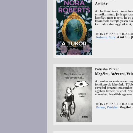
A tükör
A The New York Times bestse
misztikummal, jó és gonosz 
kastélyt, nem is sejti, hog
látomások és rejtélyesen e
kezd álmodni, egyből érzi, h
KÖNYV, SZÉPIRODAL
Roberts, Nora
:
A tükör : [
Patrisha Parker
Megélni, Átérezni, Vele
Az ember az élete során na
féltékenyek lehetünk. Több
egyedül érezzük magunkat e
egyben terhelő is lehet. S
érzéseket, legalább egyszer 
KÖNYV, SZÉPIRODAL
Parker, Patrisha
:
Megélni, á