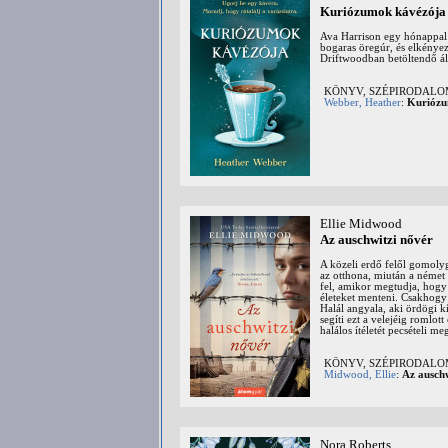
Kuriózumok kávézója
Ava Harrison egy hónappal v
bogaras öregúr, és elkényez
Driftwoodban betöltendő állá
KÖNYV, SZÉPIRODAL
Webber, Heather
:
Kuriózu
Ellie Midwood
Az auschwitzi nővér
A közeli erdő felől gomoly
az otthona, miután a német 
fel, amikor megtudja, hogy
életeket menteni. Csakhogy 
Halál angyala, aki ördögi k
segíti ezt a velejéig romlo
halálos ítéletét pecsételi me
KÖNYV, SZÉPIRODAL
Midwood, Ellie
:
Az auschw
Nora Roberts