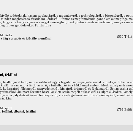
kiváló tudósoknak, hanem az oktatásról, a tudományról, a technológiáról, a biztonságról, a politi
te minden meghatározó társadalmi kérdésről - fontos és megfontolandó gondolatokat megfogalm
, hogy ez a könyv eljusson a nagyközönséghez, mert pontos idézeteket tartalmaz, amelyek ma is
g fontos gondolatokat. Forrás: Líra
 fizika
(530 T 41)
a világ : a tudós és időtálló mondásai
ni, felállni
ni, felállni jóval több, mint a valaha élt egyik legjobb kapus pályafutásának krónikája. Ebben a 
isfiút, a kamaszt, a férfit, az apát, a futballsztárt és a hétköznapi embert. Mesél a pályán és azo
ől, kudarcairól, félelmeiről, szenvedélyeiről, kínjairól, örömeiről és fájdalmairól. Sokan csak a csil
lyafutásából, ám most őszintén beszél az élete során megélt bukásokról és talpra állásokról, amel
ziójáról, a pályafutását övező botrányokról, a sportfogadásokhoz fűződő viszonyáról, szerelmeiről,
rás: Líra
: sport
(796 B 96)
 felállni, elbukni, felállni