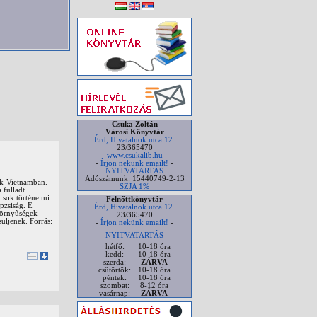
Csuka Zoltán
Városi Könyvtár
Érd, Hivatalnok utca 12.
23/365470
-
www.csukalib.hu
-
-
Írjon nekünk emailt!
-
NYITVATARTÁS
Adószámunk: 15440749-2-13
ak-Vietnamban.
SZJA 1%
 fulladt
 sok történelmi
Felnőttkönyvtár
pzsiság. E
Érd, Hivatalnok utca 12.
szörnyűségek
23/365470
üljenek. Forrás:
-
Írjon nekünk emailt!
-
NYITVATARTÁS
hétfő:
10-18 óra
kedd:
10-18 óra
szerda:
ZÁRVA
csütörtök:
10-18 óra
péntek:
10-18 óra
szombat:
8-12 óra
vasárnap:
ZÁRVA