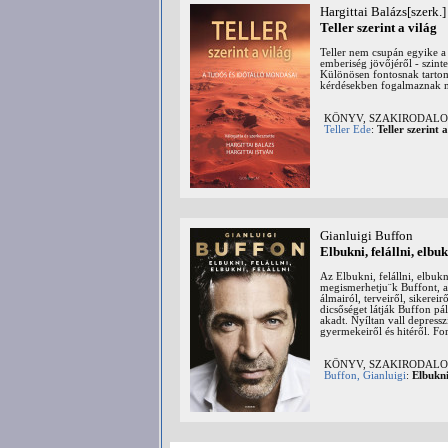
Hargittai Balázs[szerk.]
Teller szerint a világ
Teller nem csupán egyike a 
emberiség jövőjéről - szin
Különösen fontosnak tartom
kérdésekben fogalmaznak me
KÖNYV, SZAKIRODALOM:
Teller Ede
:
Teller szerint 
Gianluigi Buffon
Elbukni, felállni, elbuk
Az Elbukni, felállni, elbuk
megismerhetju¨k Buffont, a k
álmairól, terveiről, sikereir
dicsőséget látják Buffon pá
akadt. Nyíltan vall depress
gyermekeiről és hitéről. For
KÖNYV, SZAKIRODALOM
Buffon, Gianluigi
:
Elbukni,