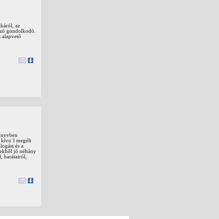
káról, az
azó gondolkodó.
 alapvető
könyvben
n kívu¨l megélt
logást és a
yekből jó néhány
 barátairól,