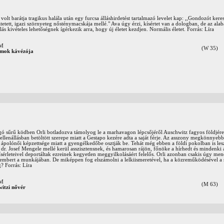
olt barátja tragikus halála után egy furcsa álláshirdetést tartalmazó levelet kap: ,,Gondozót ker
tetett, igazi szörnyeteg nősténymacskája mellé." Ava úgy érzi, kísértet van a dologban, de az ala
s kivételes lehetőségnek ígérkezik arra, hogy új életet kezdjen. Normális életet. Forrás: Líra
OM
(W 35)
mok kávézója
gó sűrű ködben Orli botladozva támolyog le a marhavagon lépcsőjéről Auschwitz fagyos földjére.
ellenállásban betöltött szerepe miatt a Gestapo kezére adta a saját férje. Az asszony megkönnyebb
 ápolónői képzettsége miatt a gyengélkedőbe osztják be. Tehát még ebben a földi pokolban is les
dr. Josef Mengele mellé kerül asszisztensnek, és hamarosan rájön, főnöke a hírhedt és mindenki ál
ísérleteivel deportáltak ezreinek kegyetlen meggyilkolásáért felelős. Orli azonban csakis úgy me
tt embert a munkájában. De miképpen fog elszámolni a lelkiismeretével, ha a közreműködésével a sa
g? Forrás: Líra
OM
(M 63)
itzi nővér