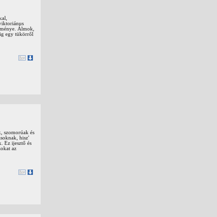
kal,
viktoriánus
üleménye. Álmok,
ig egy tükörről
k, szomorúak és
soknak, hisz'
 Ez ijesztő és
zokat az