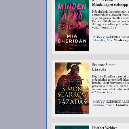
Minden apró esőcsepp
Két elrabolt, ketrecbe zárt
emberrablás áldozatai leszn
apja megúszta Noelle édesany
Bár a múltbéli események mi
Az egyik szadista próbatéte
van... Forrás: Líra
KÖNYV, SZÉPIRODAL
Sheridan, Mia
:
Minden apr
Scarrow Simon
Lázadás
Boudica lázadása a római ur
elégedetlen törzsekből érke
lázadók által fenyegetett Lo
provincia római erői nem ál
semmit sem lehet tudni azut
el? Forrás: Líra
KÖNYV, SZÉPIRODAL
Scarrow, Simon
:
Lázadás
Heather Webber