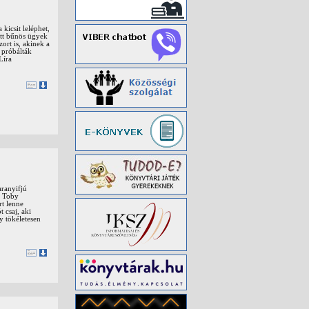
kicsit leléphet,
latt bűnös ügyek
rt is, akinek a
, próbálták
Líra
aranyifjú
. Toby
rt lenne
 csaj, aki
y tökéletesen