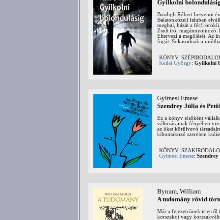
Gyilkolni bolondulási
Bordigh Róbert hetvenöt éve
Balatonközeli faluban elvál
meghal, házát a férfi örökli
Zsolt író, magánnyomozó. Bo
Eltervezi a megölését. Az í
fogát. Sokasodnak a múltba 
KÖNYV, SZÉPIRODAL
Kellei György
:
Gyilkolni 
Gyimesi Emese
Szendrey Júlia és Pető
Ez ​a könyv elsőként vállal
változásainak fényében viz
az őket körülvevő társadal
kibontakozó szerelem kuliss
KÖNYV, SZAKIRODALOM:
Gyimesi Emese
:
Szendrey 
Bynum, William
A tudomány rövid tört
Már a fejezetcímek is erről
korszakot vagy korszakvál