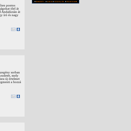
tőien pontos
ágokat ölel át
l Andalúzián át
gy író és nagy
 szegény sorban
kezdetét, mely
sra új értelmet
megmenti a hozzá