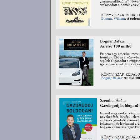
„természetfilozófia” névvel
szakosodott tudományos vil
KÖNYV, SZAKIRODALOM:
Bynum, William
:
A tudomá
Bognár Balázs
Az első 100 millió
Ez nem egy amerikai mesek
iromány. Ebben a könyvben 
segítek eligazodni a renget
igazán szeretnél. Forrás Lír
KÖNYV, SZAKIRODALOM: 
Bognár Balázs
:
Az első 10
Szendrei Ádám
Gazdagodj boldogan!
Ismerd meg azokat a tudomá
növekedését, és végül elérn
emberek gondolkodásmódját 
felismerni, és leküzdeni a 
hogyan változtass rajta! For
KÖNYV, SZAKIRODALOM: