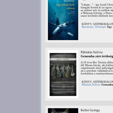
"Láttam..." - így kezdi Chr
hangján bontsa ki az egyes 
az emberi szív és szellem t
a Mekong folyóig, a Duna á
utazó kivételes életének le
KÖNYV, SZÉPIRODAL
Ransmayr, Christopf
:
Egy 
Pálinkás Szilvia
Genomba zárt örökség 
A 16 éves Bor Terézia elők
élő Musza István, aki külön
végtelennek tűnő mélységekb
ad a szerelem vállalásával 
fordulókat a reménytelennek
KÖNYV, SZÉPIRODAL
Pálinkás Szilvia
:
Genomba z
Kellei György