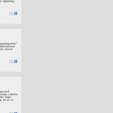
nk végletekig
meggazdagodom”
 tanácsaimmal
zni, amivel
vagyonod
tatja a sikeres
rt. Segít
g, mi az, és