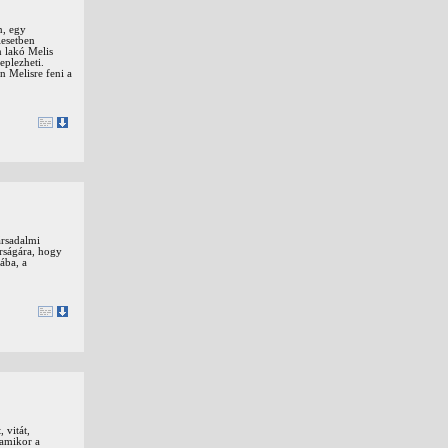
n, egy
lesetben
n lakó Melis
eplezheti.
n Melisre feni a
ársadalmi
orságára, hogy
ába, a
 vitát,
 amikor a