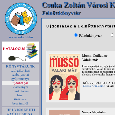
Csuka Zoltán Városi K
Felnőttkönyvtár
Újdonságok a Felnőttkönyvtár
Felnőttkönyvtár
www.csukalib.hu
Musso, Guillaume
Valaki más
KÖNYVTÁRUNK
Cannes partjainál, egy jach
sérüléseibe. Vajon kinek ál
szolgáltatásai
titokzatos jazz-zongorista; 
szabályzatai
elé tárja élete utolsó hete
gyűjteménye
újdonságai
KÖNYV, SZÉPIRODAL
Musso, Guillaume
:
Valaki
kiadványai
munkatársai
hírei
története
beszámolói
HELYISMERETI
Singer Magdolna
GYŰJTEMÉNY