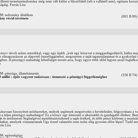
 illetett természettudomány még nem vált külön a filozófiától (sőt a vallástól sem), egészen koru
ágáig. Forrás Líra
 tudomány általában
(001 B 99)
ny rövid története
önyv távoli színes sztorikkal, vagy egy újabb „írok egy könyvet a meggazdagodásról, hátha 
elmagyarázom az alapvető összefüggéseket, megosztom a saját tapasztalataimat és a gyakorlati
egben. A pénzügyi szabadság lehetőséget teremt arra, hogy egyre több időd legyen azzal foglalko
a
pénzügy, államháztartás
(336 B 74)
0 millió : építs vagyont tudatosan : útmutató a pénzügyi függetlenséghez
nyosan bizonyított módszereket, melyek segítenek megnövelni a bevételeidet, felgyorsítani a 
i a teljes pénzügyi szabadságot! Ez a könyv egy útmutató a sikeresebb és gazdagabb élethez: Bemu
és módszereit Segítségével metöbbszörözheted a saját értéked, és több pénzt kérhetsz a munkádé
gátakat, amelyek visszatartanak Úgy érzed valamiért nem tudsz elég gyorsan előre lépni? Tudd me
rás Líra
 egészségügy