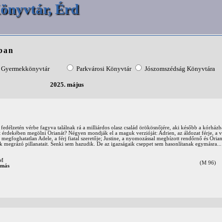
önyvtár, Érd
ban
Gyermekkönyvtár
Parkvárosi Könyvtár
Jószomszédság Könyvtára
2025. május
t fedélzetén vérbe fagyva találnak rá a milliárdos olasz család örökösnőjére, aki később a kórházb
lt érdekében megölni Orianát? Négyen mondják el a maguk verzióját: Adrien, az áldozat férje, a 
a megfoghatatlan Adele, a férj fiatal szeretője; Justine, a nyomozással megbízott rendőrnő és Orian
inek megrázó pillanatait. Senki sem hazudik. De az igazságaik cseppet sem hasonlítanak egymásra...
OM
(M 96)
 más