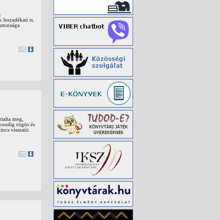
k
 hozadékait is.
iztonsága
ztalta meg,
ywoodig rögös és
incs visszaút.