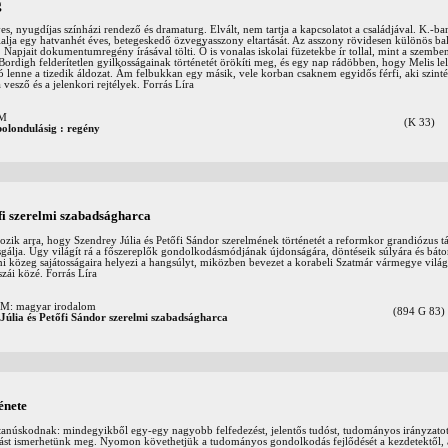
g
s, nyugdíjas színházi rendező és dramaturg. Elvált, nem tartja a kapcsolatot a családjával. K.-ba
lalja egy hatvanhét éves, betegeskedő özvegyasszony eltartását. Az asszony rövidesen különös ba
. Napjait dokumentumregény írásával tölti. Ő is vonalas iskolai füzetekbe ír tollal, mint a szembe
rdigh felderítetlen gyilkosságainak történetét örökíti meg, és egy nap rádöbben, hogy Melis lel
ró lenne a tizedik áldozat. Ám felbukkan egy másik, vele korban csaknem egyidős férfi, aki szinté
vesző és a jelenkori rejtélyek. Forrás Líra
OM
(K 33)
bolondulásig : regény
fi szerelmi szabadságharca
kozik arra, hogy Szendrey Júlia és Petőfi Sándor szerelmének történetét a reformkor grandiózus t
sgálja. Úgy világít rá a főszereplők gondolkodásmódjának újdonságára, döntéseik súlyára és bát
mi közeg sajátosságaira helyezi a hangsúlyt, miközben bevezet a korabeli Szatmár vármegye világ
zái közé. Forrás Líra
 magyar irodalom
(894 G 83)
Júlia és Petőfi Sándor szerelmi szabadságharca
énete
 tanúskodnak: mindegyikből egy-egy nagyobb felfedezést, jelentős tudóst, tudományos irányzatot,
tást ismerhetünk meg. Nyomon követhetjük a tudományos gondolkodás fejlődését a kezdetektől,