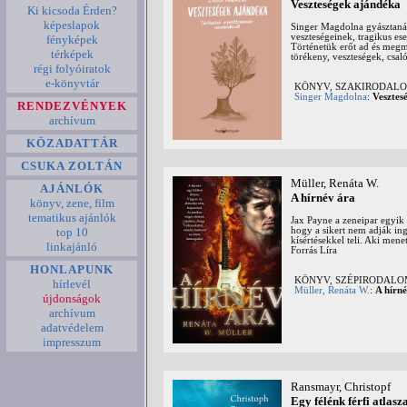
Veszteségek ajándéka
Ki kicsoda Érden?
képeslapok
Singer Magdolna gyásztanác
veszteségeinek, tragikus e
fényképek
Történetük erőt ad és megmu
térképek
törékeny, veszteségek, csa
régi folyóiratok
e-könyvtár
KÖNYV, SZAKIRODALOM:
Singer Magdolna
:
Vesztes
RENDEZVÉNYEK
archívum
KÖZADATTÁR
CSUKA ZOLTÁN
Müller, Renáta W.
AJÁNLÓK
A hírnév ára
könyv, zene, film
tematikus ajánlók
Jax Payne a zeneipar egyik 
hogy a sikert nem adják ing
top 10
kísértésekkel teli. Aki mene
linkajánló
Forrás Líra
HONLAPUNK
KÖNYV, SZÉPIRODAL
hírlevél
Müller, Renáta W.
:
A hírné
újdonságok
archívum
adatvédelem
impresszum
Ransmayr, Christopf
Egy félénk férfi atlasz