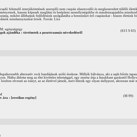
sadó felemelő interjúkötetének szereplői nem csupán elszenvedői és megkeseredett túlélői életü
seményeinek, hanem képesek meglátni és beépíteni személyiségükbe és mindennapjaikba mindezek
tatja, miként állíthatjuk fejlődésünk szolgálatába a bennünket érő csapásokat - hiszen életünk b
lódások mindannyiunkat érnek. Forrás: Líra
 egészségügy
(613 S 63)
égek ajándéka : történetek a poszttraumás növekedésről
legsikeresebb alternatív rock bandájának szóló énekese. Milliók bálványa, aki a saját bőrén tapas
yen. Hiába áldotta meg az élet kivételes tehetséggel, egy zenész útja a lepukkant garázstól Holl
t közben elveszti az irányt, az az életével játszik, mert létezik egy olyan mélypont, ahonnan már n
OM
(M 99)
v ára : [erotikus regény]
a