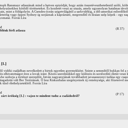
istoph Ransmayr atlaszának mind a hetven epizódját, hogy aztán összetéveszthetetlenül szóló, köl
helyszínekhez kötődő történeteket. És kezdetét veszi az utazás, amely ugyanolyan hatalmas távols
ájain, mint a földgolyón. A Csendes-óceán szigetvilágától a sarkvidékig, a dél-amerikai esőerdőktő
rteréig vagy éppen Sydney-ig sorjáznak a kápráztató, megrendítő és líraian szép képek - egy na
nyomatai. Forrás Líra
OM
(R 37)
félénk férfi atlasza
[1.]
elő vidéki családban nevelkedett a birtok egyetlen gyermekként. Szinte a semmiből bukkan fel a
ös elhivatottságot érez a lovak iránt. Közös szerelmükkel egy különös és sorsfordító életút veszi 
e sodorja a történet szereplőit. István nagyanyjának továbbadott javasasszonyi tudása egy csapá
kitagadottá vált Bor Teréziának. Ő lesz Kiskunhalas szegényeinek új reménysége, aki főzeteivel 
 tűnő élethelyzetekből. Forrás Líra
OM
(P 17)
árt örökség [1.] : vajon te mindent tudsz a családodról?