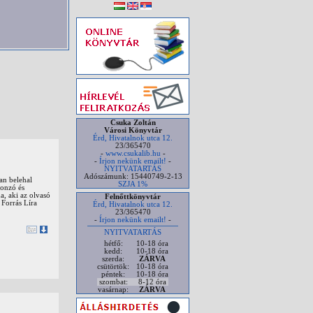
Csuka Zoltán
Városi Könyvtár
Érd, Hivatalnok utca 12.
23/365470
-
www.csukalib.hu
-
-
Írjon nekünk emailt!
-
NYITVATARTÁS
Adószámunk: 15440749-2-13
an belehal
SZJA 1%
vonzó és
a, aki az olvasó
Felnőttkönyvtár
 Forrás Líra
Érd, Hivatalnok utca 12.
23/365470
-
Írjon nekünk emailt!
-
NYITVATARTÁS
hétfő:
10-18 óra
kedd:
10-18 óra
szerda:
ZÁRVA
csütörtök:
10-18 óra
péntek:
10-18 óra
szombat:
8-12 óra
vasárnap:
ZÁRVA