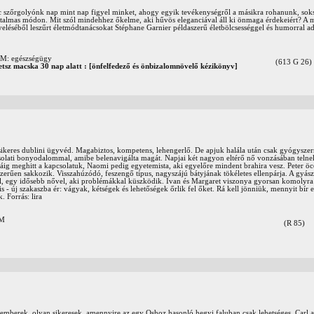
 szőrgolyónk nap mint nap figyel minket, ahogy egyik tevékenységről a másikra rohanunk, sok
talmas módon. Mit szól mindehhez őkelme, aki hűvös eleganciával áll ki önmaga érdekeiért? A 
léséből leszűrt életmódtanácsokat Stéphane Garnier példaszerű életbölcsességgel és humorral adj
 egészségügy
(613 G 26)
etsz macska 30 nap alatt : [önfelfedező és önbizalomnövelő kézikönyv]
sikeres dublini ügyvéd. Magabiztos, kompetens, lehengerlő. De apjuk halála után csak gyógyszerr
olati bonyodalommal, amibe belenavigálta magát. Napjai két nagyon eltérő nő vonzásában telnek
máig meghitt a kapcsolatuk, Naomi pedig egyetemista, aki egyelőre mindent brahira vesz. Peter öc
zerűen sakkozik. Visszahúzódó, feszengő típus, nagyszájú bátyjának tökéletes ellenpárja. A gyász
, egy idősebb nővel, aki problémákkal küszködik. Ivan és Margaret viszonya gyorsan komolyra 
é is - új szakaszba ér: vágyak, kétségek és lehetőségek őrlik fel őket. Rá kell jönniük, mennyit bír el
 Forrás: lira
OM
(R 85)
emberek, olyan sikeresek, amennyire az egy Oshoz hasonló hegyi faluban csak lehetséges. Carl a 