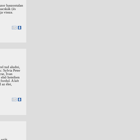
szor haszontalan
macskák (és
a vissza.
el tud aludni,
: Sylvia Peter
cse, Ivan
 első heteiben
fordul. A két
 az élet,
saját