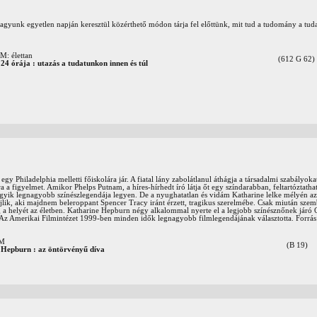
agyunk egyetlen napján keresztül közérthető módon tárja fel előttünk, mit tud a tudomány a tuda
 élettan
(612 G 62)
24 órája : utazás a tudatunkon innen és túl
egy Philadelphia melletti főiskolára jár. A fiatal lány zabolátlanul áthágja a társadalmi szabályokat
a a figyelmet. Amikor Phelps Putnam, a híres-hírhedt író látja őt egy színdarabban, feltartóztathat
yik legnagyobb színészlegendája legyen. De a nyughatatlan és vidám Katharine lelke mélyén a
lik, aki majdnem beleroppant Spencer Tracy iránt érzett, tragikus szerelmébe. Csak miután szem
g a helyét az életben. Katharine Hepburn négy alkalommal nyerte el a legjobb színésznőnek járó O
l. Az Amerikai Filmintézet 1999-ben minden idők legnagyobb filmlegendájának választotta. Forrás:
OM
(B 19)
 Hepburn : az öntörvényű díva