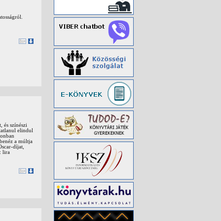
tosságról.
, és színészi
atlanul elindul
zonban
benéz a múltja
scar-díjat,
 lira