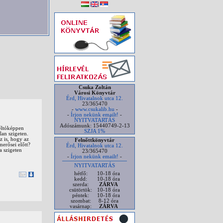
Csuka Zoltán
Városi Könyvtár
Érd, Hivatalnok utca 12.
23/365470
-
www.csukalib.hu
-
-
Írjon nekünk emailt!
-
NYITVATARTÁS
Adószámunk: 15440749-2-13
méltóképpen
SZJA 1%
lan szigeten.
z is, hogy az
Felnőttkönyvtár
merősei előtt?
Érd, Hivatalnok utca 12.
a szigeten
23/365470
-
Írjon nekünk emailt!
-
NYITVATARTÁS
hétfő:
10-18 óra
kedd:
10-18 óra
szerda:
ZÁRVA
csütörtök:
10-18 óra
péntek:
10-18 óra
szombat:
8-12 óra
vasárnap:
ZÁRVA