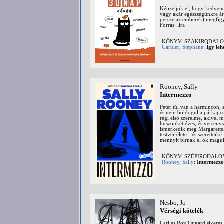
Képzeljük el, hogy kedvenc
vagy akár egészségünkre ár
persze az emberek) megfigye
Forrás: lira
KÖNYV, SZAKIRODALOM:
Garnier, Stéphane
:
Így leh
Rooney, Sally
Intermezzo
Peter túl van a harmincon, 
és nem boldogul a párkapcs
régi első szerelme, akivel 
huszonkét éves, és versenys
ismerkedik meg Margarettel
testvér élete - és szeretteik
mennyit bírnak el ők maguk.
KÖNYV, SZÉPIRODAL
Rooney, Sally
:
Intermezzo
Nesbo, Jo
Vérségi kötelék
Carl és Roy Opgard sikeres 