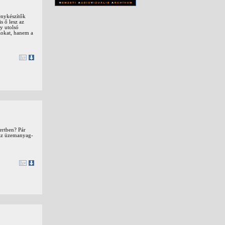
énykészítők
s ő lesz az
y utolsó
zokat, hanem a
ertben? Pár
 az üzemanyag-