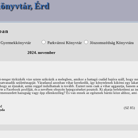
önyvtár, Érd
ban
Gyermekkönyvtár
Parkvárosi Könyvtár
Jószomszédság Könyvtára
2024. november
ai-tenger türkizkék vize szinte szikrázik a melegben, amikor a hattagú család hajóra száll, hogy 
atvanadik születésnapját. Váratlanul azonban vihar kerekedik, így kénytelenek kikötni egy lakat
ahogy az éjszakát, aztán reggel indulhatnak is tovább. Esztert nem csak a vihar aggasztja, hanem a
örte a Facebook profilját, és a nevében obszcén bejegyzéseket posztolt. Ki akarja befeketíteni az is
zemenszedett hazugság vagy épp ellenkezőleg? És van ennek az egésznek bármi köze ahhoz, ami 
OM
(SZ 85)
pda