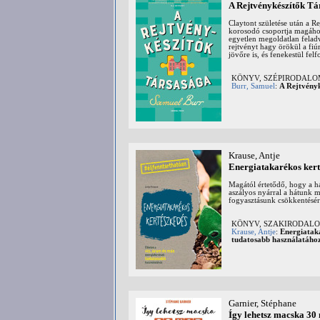
A Rejtvénykészítők Tá
Claytont születése után a 
korosodó csoportja magához v
egyetlen megoldatlan feladv
rejtvényt hagy örökül a fi
jövőre is, és fenekestül felf
KÖNYV, SZÉPIRODAL
Burr, Samuel
:
A Rejtvény
Krause, Antje
Energiatakarékos kert
Magától értetődő, hogy a há
aszályos nyárral a hátunk 
fogyasztásunk csökkentésér
KÖNYV, SZAKIRODALOM:
Krause, Antje
:
Energiataka
tudatosabb használatáho
Garnier, Stéphane
Így lehetsz macska 30 