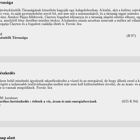
rsasága
Rejtvénykészítők Társaságának küszöbén hagyják egy kalapdobozban. A kisfiú, akit a különc rejtv
esz, és saját gyermekeként nevel fel, mit sem sejt a származásáról, és a társaság tagjai számára i
ány. Amikor Pippa Allsbrook, Clayton fogadott édesanyja és a társaság alapító-elnöke elhuny, eg
úra, amelyből fény derülhet minden titokra. A kalandos utazás azonban nemcsak a múltra ad válas
orgatja Clayton és a fogadott családja életét is. Forrás: lira
OM
(B 97)
készítők Társasága
észkedés
zon belül mindenki igyekszik takarékoskodni a vízzel és az energiával, de hogy állunk ezzel a k
mögött a tudatosabb (eső)vízhasználat mellett már nem kell különösebben érvelni, de az áram- és
e is vannak megoldások. Forrás: lira
 kertészet
rékos kertészkedés : ötletek a víz, áram és más energiaforrások
(635 K 94)
z
nap alatt