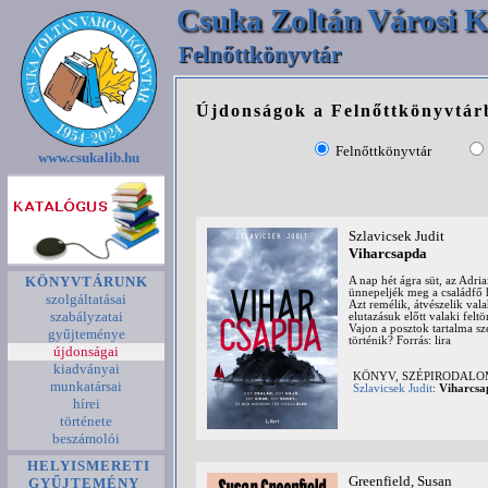
Csuka Zoltán Városi K
Felnőttkönyvtár
Újdonságok a Felnőttkönyvtár
Felnőttkönyvtár
www.csukalib.hu
Szlavicsek Judit
Viharcsapda
KÖNYVTÁRUNK
A nap hét ágra süt, az Adri
ünnepeljék meg a családfő h
szolgáltatásai
Azt remélik, átvészelik val
szabályzatai
elutazásuk előtt valaki felt
Vajon a posztok tartalma s
gyűjteménye
történik? Forrás: lira
újdonságai
kiadványai
KÖNYV, SZÉPIRODAL
munkatársai
Szlavicsek Judit
:
Viharcsa
hírei
története
beszámolói
HELYISMERETI
Greenfield, Susan
GYŰJTEMÉNY