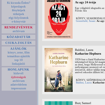
Az agy 24 órája
Ki kicsoda Érden?
képeslapok
Egy világhírű idegtudós az 
fényképek
Forrás: lira
térképek
régi folyóiratok
KÖNYV, SZAKIRODALOM:
e-könyvtár
Greenfield, Susan
:
Az agy 
RENDEZVÉNYEK
archívum
KÖZADATTÁR
CSUKA ZOLTÁN
AJÁNLÓK
Baldini, Laura
könyv, zene, film
Katharine Hepburn
tematikus ajánlók
1926-ban a fiatal Katharine 
top 10
tehetségével hívja fel magár
linkajánló
az úton, hogy Hollywood eg
mélységesen szomorú nő rej
HONLAPUNK
árnyaival, akkor találja me
amivel rekordot állított fe
hírlevél
újdonságok
KÖNYV, SZÉPIRODAL
archívum
Baldini, Laura
:
Katharine
adatvédelem
impresszum
Burr, Samuel