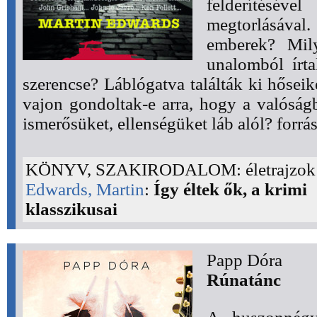
felderíté
megtorlásáva
emberek? Mily
unalomból írt
szerencse? Láblógatva találták ki hősei
vajon gondoltak-e arra, hogy a valóság
ismerősüket, ellenségüket láb alól? forrás
KÖNYV, SZAKIRODALOM: életrajzok
Edwards, Martin
:
Így éltek ők, a krimi
klasszikusai
Papp Dóra
Rúnatánc