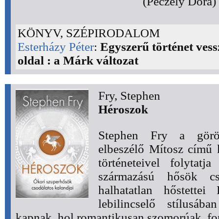
(Péczely Dóra) 
KÖNYV, SZÉPIRODALOM
Esterházy Péter
:
Egyszerű történet vess
oldal : a Márk változat
Fry, Stephen
Héroszok
Stephen Fry a görög
elbeszélő Mítosz című
történeteivel folytatj
származású hősök cs
halhatatlan hőstettei
lebilincselő stílusáb
kapnak, hol romantikusan szomorúak. for