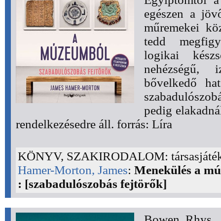
egészen a jöv
műremekei köz
tedd megfigy
logikai kész
nehézségű, i
bővelkedő hat
szabadulószo
pedig elakadnál
rendelkezésedre áll. forrás: Líra
KÖNYV, SZAKIRODALOM: társasjáték
Hamer-Morton, James
:
Menekülés a m
: [szabadulószobás fejtörők]
Bowen, Rhys