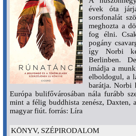
A huszonnégy
évek óta jár
sorsfonalát sz
meghozta a dön
fog élni. Csa
pogány csavargó
így Norbi ké
Berlinben. D
imádja a munká
elboldogul, a 
barátja. Norbi 
Európa bulifővárosában nála furább sz
mint a félig buddhista zenész, Daxten,
magyar fiút. forrás: Líra
KÖNYV, SZÉPIRODALOM