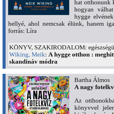
hat otthonunk k
hogyan válhat
hygge elvének
hellyé, ahol nemcsak élünk, hanem ig
forrás: Líra
KÖNYV, SZAKIRODALOM: egészség
Wiking, Meik
:
A hygge otthon : meghit
skandináv módra
Bartha Álmos
A nagy fotelkv
Az otthonokba
könyvvel jele