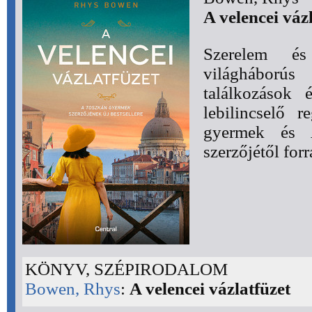
A velencei váz
Szerelem é
világháborús
találkozások 
lebilincselő 
gyermek és A
szerzőjétől forr
KÖNYV, SZÉPIRODALOM
Bowen, Rhys
:
A velencei vázlatfüzet