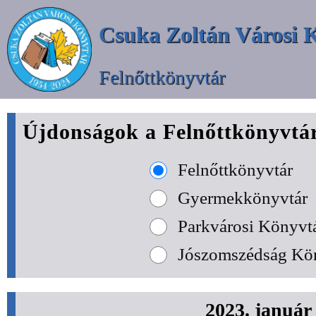
Csuka Zoltán Városi 
Felnőttkönyvtár
Újdonságok a Felnőttkönyvtá
Felnőttkönyvtár
Gyermekkönyvtár
Parkvárosi Könyvt
Jószomszédság Kö
2023. január