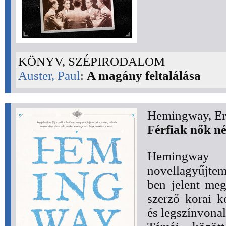
KÖNYV, SZÉPIRODALOM
Auster, Paul
:
A magány feltalálása
Hemingway, Er
Férfiak nők né
Heming
novellagyűjte
ben jelent meg
szerző korai k
és legszínvonal