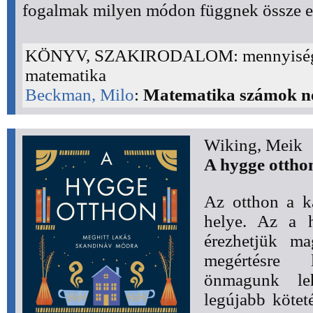
fogalmak milyen módon függnek össze eg
KÖNYV, SZAKIRODALOM: mennyiség
matematika
Beckman, Milo
:
Matematika számok n
Wiking, Meik
A hygge ottho
Az otthon a k
helye. Az a h
érezhetjük ma
megértésre 
önmagunk le
legújabb kötet