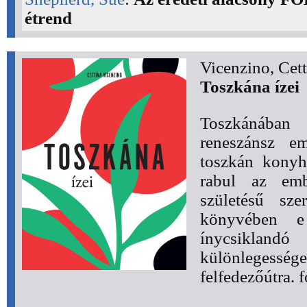
étrend
Vicenzino, Cett
Toszkána ízei
Toszkánában
reneszánsz e
toszkán konyh
rabul az embe
születésű sze
könyvében e 
ínycsikla
különlegességei
felfedezőútra. f