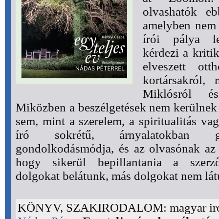
olvashatók eb
amelyben nem 
írói pálya le
kérdezi a kriti
elveszett ott
kortársakról,
Miklósról és
Miközben a beszélgetések nem kerülnek
sem, mint a szerelem, a spiritualitás vag
író sokrétű, árnyalatokban ga
gondolkodásmódja, és az olvasónak az a
hogy sikerül bepillantania a szerz
dolgokat belátunk, más dolgokat nem látu
KÖNYV, SZAKIRODALOM: magyar ir