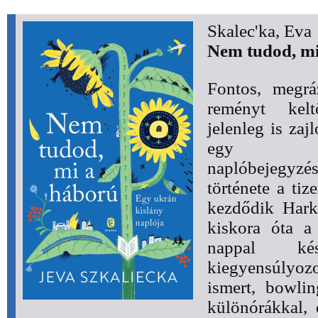
Skalec'ka, Eva
Nem tudod, mi
Fontos, megrá
reményt kel
jelenleg is zaj
egy uk
naplóbejegyzé
története a tiz
kezdődik Hark
kiskora óta a
nappal k
kiegyensúlyo
ismert, bowlin
különórákkal, d