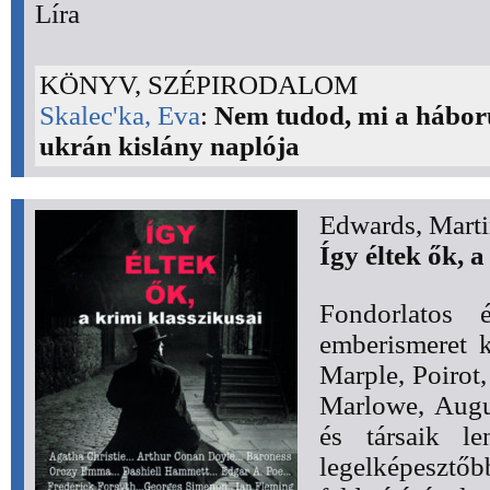
Líra
KÖNYV, SZÉPIRODALOM
Skalec'ka, Eva
:
Nem tudod, mi a háború
ukrán kislány naplója
Edwards, Mart
Így éltek ők, a
Fondorlatos é
emberismeret k
Marple, Poirot
Marlowe, Augu
és társaik l
legelképe