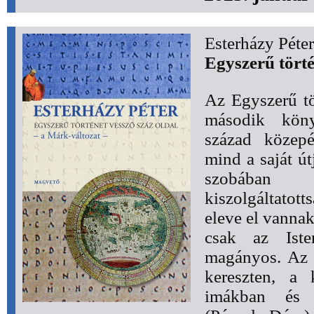
Esterházy Péter
Egyszerű törté
Az Egyszerű tö
második köny
század közepé
mind a saját út
szobában
kiszolgáltatotts
eleve el vannak
csak az Iste
magányos. Az 
kereszten, a 
imákban és a