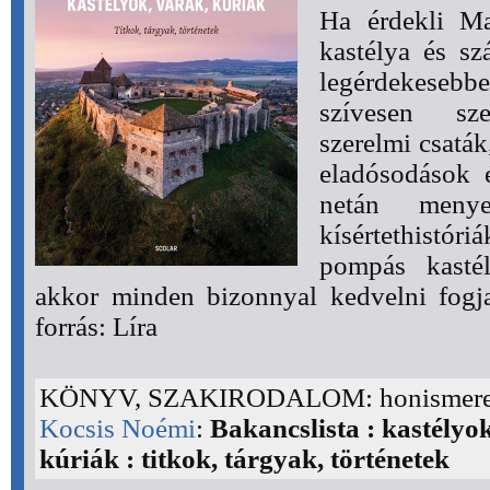
Ha érdekli Ma
kastélya és sz
legérdekesebb
szívesen sze
szerelmi csaták
eladósodások é
netán meny
kísértethistó
pompás kastél
akkor minden bizonnyal kedvelni fogj
forrás: Líra
KÖNYV, SZAKIRODALOM: honismere
Kocsis Noémi
:
Bakancslista : kastélyo
kúriák : titkok, tárgyak, történetek