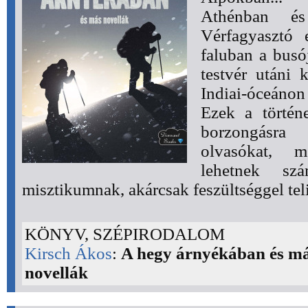
Athénban és S
Vérfagyasztó
faluban a busój
testvér utáni 
Indiai-óceánon 
Ezek a történe
borzongásr
olvasókat, m
lehetnek szá
misztikumnak, akárcsak feszültséggel teli
KÖNYV, SZÉPIRODALOM
Kirsch Ákos
:
A hegy árnyékában és m
novellák