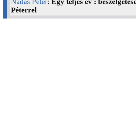
Nádas Péter
:
Egy teljes év : beszélgeté
Péterrel