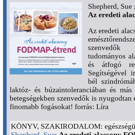
Shepherd, Sue 
Az eredeti a
Az eredeti al
emésztőrendsz
szenvedők s
tudományos al
és átfogó re
Segítségével i
bél szindrómáb
laktóz- és búzaintoleranciában és más
betegségekben szenvedők is nyugodtan 
finomabb fogásokat! forrás: Líra
KÖNYV, SZAKIRODALOM: egészség
Shepherd, Sue
:
Az eredeti alacsony 