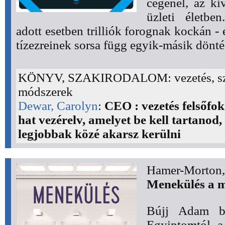
cégénél, az kiv
üzleti életben
adott esetben trilliók forognak kockán -
tízezreinek sorsa függ egyik-másik döntés
KÖNYV, SZAKIRODALOM: vezetés, sze
módszerek
Dewar, Carolyn
:
CEO : vezetés felsőfok
hat vezérelv, amelyet be kell tartanod,
legjobbak közé akarsz kerülni
Hamer-Morton,
Menekülés a 
Bújj Adam b
Egyiptomtól a