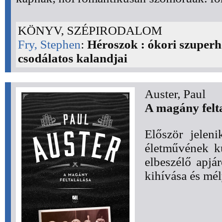
KÖNYV, SZÉPIRODALOM
Fry, Stephen
:
Héroszok : ókori szuper
csodálatos kalandjai
Auster, Paul
A magány felt
Először jelen
életművének k
elbeszélő apjá
kihívása és mél