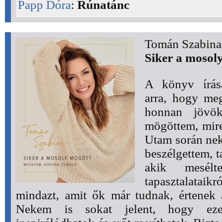
Papp Dóra
:
Rúnatánc
Tomán Szabina
Siker a mosol
A könyv írása
arra, hogy meg
honnan jövö
mögöttem, mire
Utam során nek
beszélgettem, 
akik mesél
tapasztalataik
mindazt, amit ők már tudnak, értenek 
Nekem is sokat jelent, hogy eze