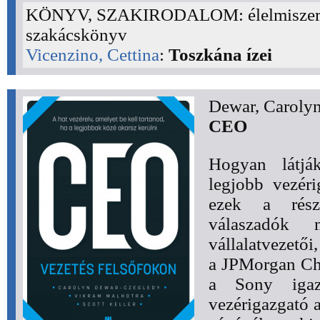
KÖNYV, SZAKIRODALOM: élelmiszer, 
szakácskönyv
Vicenzino, Cettina
:
Toszkána ízei
Dewar, Caroly
CEO
Hogyan látj
legjobb vezéri
ezek a rész
válaszadók n
vállalatvezetői
a JPMorgan Cha
a Sony igaz
vezérigazgató 