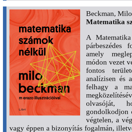
Beckman, Milo
Matematika s
A Matematika 
párbeszédes f
amely megle
módon vezet v
fontos terüle
analízisen és 
felhagy a ma
megközelítésé
olvasóját, 
gondolkodjon e
végtelen, a vég
vagy éppen a bizonyítás fogalmán, illet