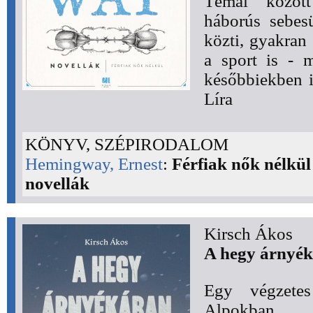
Témái közöt
háborús sebesü
közti, gyakran
a sport is - 
későbbiekben is
Líra
KÖNYV, SZÉPIRODALOM
Hemingway, Ernest
:
Férfiak nők nélkül
novellák
Kirsch Ákos
A hegy árnyék
Egy végzetes
Alpokban... 