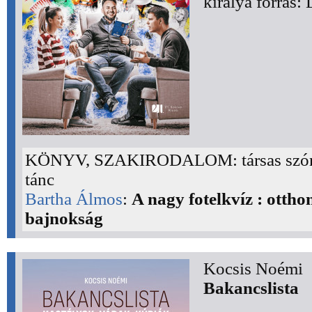
királya forrás: 
KÖNYV, SZAKIRODALOM: társas szór
tánc
Bartha Álmos
:
A nagy fotelkvíz : ottho
bajnokság
Kocsis Noémi
Bakancslista