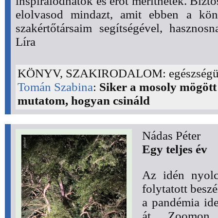
inspirálódhatok és erőt meríthetek. Biz
elolvasod mindazt, amit ebben a kön
szakértőtársaim segítségével, hasznosn
Líra
KÖNYV, SZAKIRODALOM: egészség
Tomán Szabina
:
Siker a mosoly mögött 
mutatom, hogyan csináld
Nádas Péter
Egy teljes év
Az idén nyolc
folytatott besz
a pandémia ide
át Zoomon. 