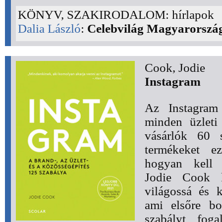
KÖNYV, SZAKIRODALOM: hírlapok
Dalia László
:
Celebvilág Magyarorszá
Cook, Jodie
Instagram
Az Instagram 
minden üzleti
vásárlók 60 s
termékeket e
hogyan kell 
Jodie Cook kö
világossá és k
ami elsőre bo
szabályt fog