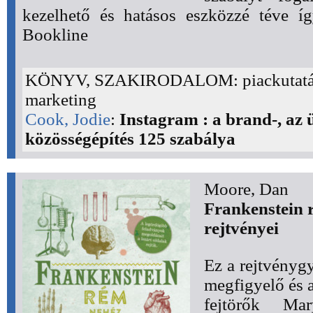
kezelhető és hatásos eszközzé téve íg
Bookline
KÖNYV, SZAKIRODALOM: piackutatá
marketing
Cook, Jodie
:
Instagram : a brand-, az ü
közösségépítés 125 szabálya
Moore, Dan
Frankenstein r
rejtvényei
Ez a rejtvényg
megfigyelő és 
fejtörők Ma