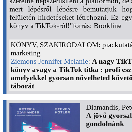
szeretné népszerűsíteni a platformon, de 
mert lépésről lépésre bemutatjuk h
felületén hirdetéseket létrehozni. Ez e
könyv a TikTok-ról!"forrás: Bookline
KÖNYV, SZAKIRODALOM: piackutatá
marketing
Ziemons Jennifer Melanie
:
A nagy Tik
könyv avagy a TikTok titka : profi es
amelyekkel gyorsan növelheted követ
táborát
Diamandis, Pet
A jövő gyorsab
gondolnánk