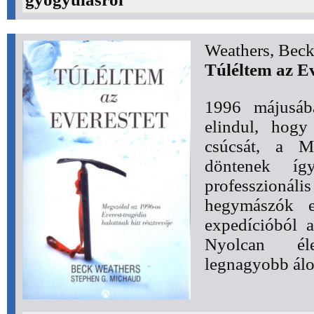
Weathers, Bec
Túléltem az Ev
1996 májusáb
elindul, hog
csúcsát, a M
döntenek íg
professzio
hegymászók e
expedícióból a
Nyolcan él
legnagyobb álo