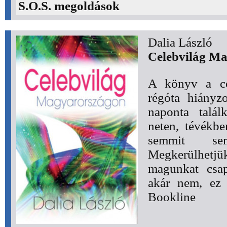
S.O.S. megoldások
Dalia László
Celebvilág M
A könyv a cel
régóta hiányz
naponta talál
neten, tévékbe
semmit se
Megkerülhet
magunkat csap
akár nem, ez i
Bookline