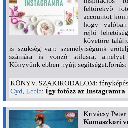
inspirációs f
feltörekvő fo
accountot könn
hogy valóban
rejlő lehetősé
követőre talál
is szükség van: személyiségünk erőtel
számára is vonzó stílusra, amelyet
Könyvünk ebben nyújt segítséget.forrás:
KÖNYV, SZAKIRODALOM: fényképés
Cyd, Leela
:
Így fotózz az Instagramra
Krivácsy Péter
Kamaszkori vé