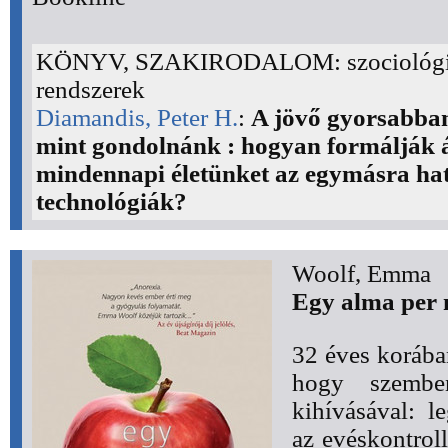
KÖNYV, SZAKIRODALOM: szociológi
rendszerek
Diamandis, Peter H.
:
A jövő gyorsabban 
mint gondolnánk : hogyan formálják 
mindennapi életünket az egymásra hat
technológiák?
Woolf, Emma
Egy alma per 
32 éves korába
hogy szembe
kihívásával: l
az evéskontrol