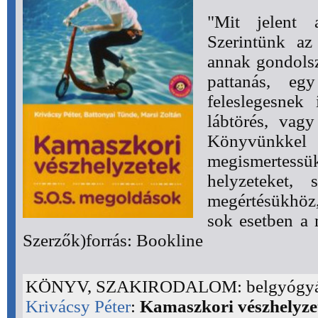
"Mit jelent 
Szerintünk az
annak gondols
pattanás, eg
feleslegesnek 
lábtörés, vag
Könyvünkkel
megismertes
helyzeteket, 
megértésükhö
sok esetben a 
Szerzők)forrás: Bookline
KÖNYV, SZAKIRODALOM: belgyógyá
Krivácsy Péter
:
Kamaszkori vészhelyze