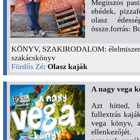
Megúszós pastá
ebédek, pizzaf
olasz édessé
össze.forrás: B
KÖNYV, SZAKIRODALOM: élelmiszer, 
szakácskönyv
Fördős Zé
:
Olasz kaják
A nagy vega 
Azt hitted, 
fullextrás kajá
vega könyv, a
ellenkezőjét.