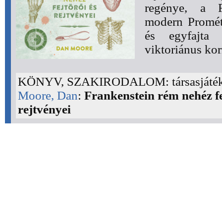
regénye, a F
modern Promét
és egyfajta 
viktoriánus kor
KÖNYV, SZAKIRODALOM: társasjáték
Moore, Dan
:
Frankenstein rém nehéz fe
rejtvényei