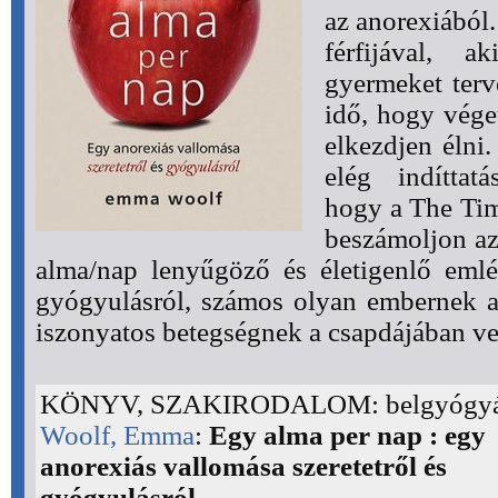
az anorexiából.
férfijával, 
gyermeket terve
idő, hogy vége
elkezdjen élni
elég indíttat
hogy a The Tim
beszámoljon az
alma/nap lenyűgöző és életigenlő emlé
gyógyulásról, számos olyan embernek a
iszonyatos betegségnek a csapdájában ve
KÖNYV, SZAKIRODALOM: belgyógyá
Woolf, Emma
:
Egy alma per nap : egy
anorexiás vallomása szeretetről és
gyógyulásról