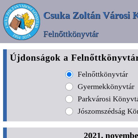
Csuka Zoltán Városi 
Felnőttkönyvtár
Újdonságok a Felnőttkönyvtá
Felnőttkönyvtár
Gyermekkönyvtár
Parkvárosi Könyvt
Jószomszédság Kö
2021. novembe