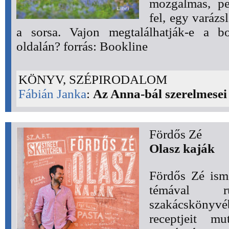
mozgalmas, pe
fel, egy varázs
a sorsa. Vajon megtalálhatják-e a bo
oldalán? forrás: Bookline
KÖNYV, SZÉPIRODALOM
Fábián Janka
:
Az Anna-bál szerelmesei 
Fördős Zé
Olasz kaják
Fördős Zé ism
témával 
szakácskönyvé
receptjeit mu