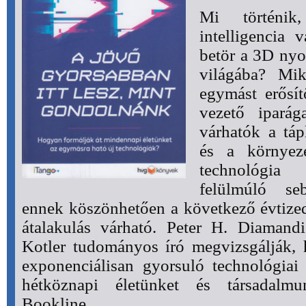
Mi történik
intelligencia 
betör a 3D nyom
világába? Mik
egymást erősít
vezető iparág
várhatók a táp
és a környeze
technológia
felülmúló seb
ennek köszönhetően a következő évtize
átalakulás várható. Peter H. Diamand
Kotler tudományos író megvizsgálják, 
exponenciálisan gyorsuló technológiai
hétköznapi életünket és társadalmu
Bookline