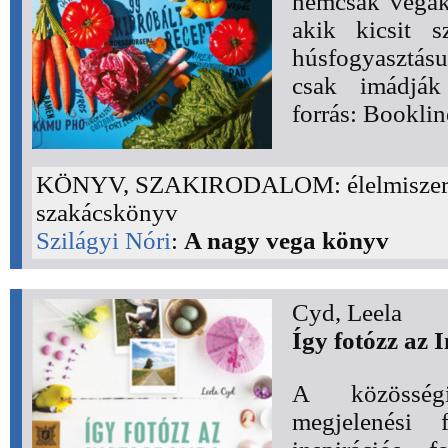
nemcsak vegák
akik kicsit s
húsfogyasztás
csak imádják
forrás: Booklin
KÖNYV, SZAKIRODALOM: élelmiszer, 
szakácskönyv
Szilágyi Nóri
:
A nagy vega könyv
Cyd, Leela
Így fotózz az
A közösség
megjelenési 