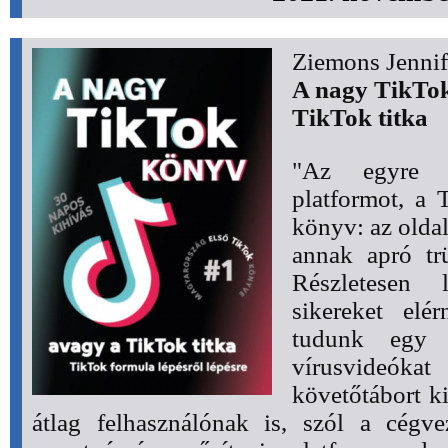
Ziemons Jennif
A nagy TikTo
TikTok titka
"Az egyre n
platformot, a 
könyv: az oldal
annak apró trü
Részletesen 
sikereket elé
tudunk egy m
vírusvideókat
követőtábort k
átlag felhasználónak is, szól a cégv