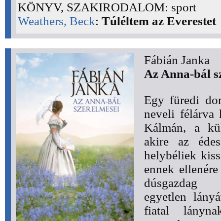
KÖNYV, SZAKIRODALOM: sport
Weathers, Beck
:
Túléltem az Everestet
Fábián Janka
Az Anna-bál s
Egy füredi do
neveli félárva
Kálmán, a kül
akire az édes
helybéliek kis
ennek ellenére
dúsgazdag Sz
egyetlen lányá
fiatal lányn