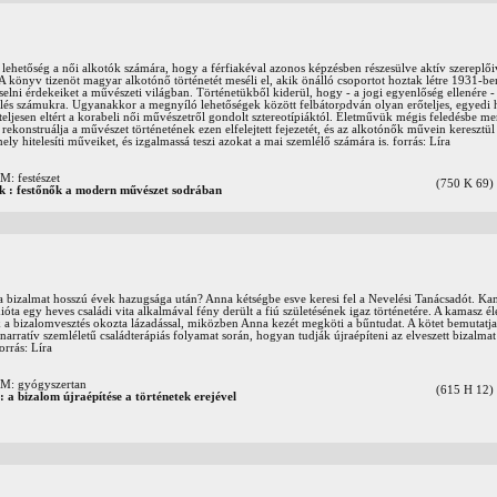
lehetőség a női alkotók számára, hogy a férfiakéval azonos képzésben részesülve aktív szereplői
 könyv tizenöt magyar alkotónő történetét meséli el, akik önálló csoportot hoztak létre 1931-b
elni érdekeiket a művészeti világban. Történetükből kiderül, hogy - a jogi egyenlőség ellenére 
lés számukra. Ugyanakkor a megnyíló lehetőségek között felbátorodván olyan erőteljes, egyedi 
eljesen eltért a korabeli női művészetről gondolt sztereotípiáktól. Életművük mégis feledésbe mer
rekonstruálja a művészet történetének ezen elfelejtett fejezetét, és az alkotónők művein keresztül v
ely hitelesíti műveiket, és izgalmassá teszi azokat a mai szemlélő számára is. forrás: Líra
 festészet
(750 K 69)
k : festőnők a modern művészet sodrában
a bizalmat hosszú évek hazugsága után? Anna kétségbe esve keresi fel a Nevelési Tanácsadót. Ka
, mióta egy heves családi vita alkalmával fény derült a fiú születésének igaz történetére. A kamasz él
 a bizalomvesztés okozta lázadással, miközben Anna kezét megköti a bűntudat. A kötet bemutatja
narratív szemléletű családterápiás folyamat során, hogyan tudják újraépíteni az elveszett bizalmat 
orrás: Líra
 gyógyszertan
(615 H 12)
 : a bizalom újraépítése a történetek erejével