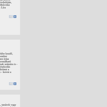
fordulóján,
elbűvölni
: Líra
dekbe kezdő,
t ember
os írása
formálható
zak számára is -
mészkodás
olatai a
 - keresi a
k, tanárok vagy