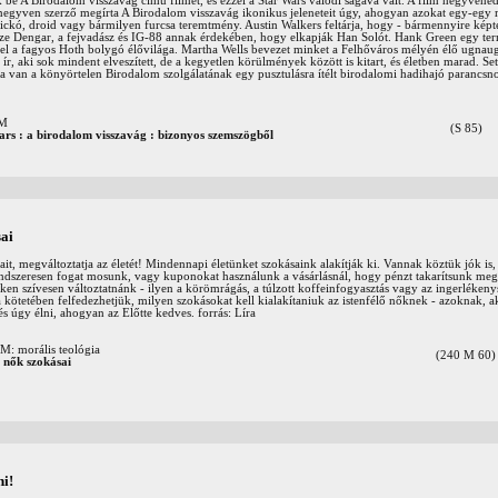
be A Birodalom visszavág című filmet, és ezzel a Star Wars valódi sagává vált. A film negyvene
e negyven szerző megírta A Birodalom visszavág ikonikus jeleneteit úgy, ahogyan azokat egy-egy 
zfickó, droid vagy bármilyen furcsa teremtmény. Austin Walkers feltárja, hogy - bármennyire kép
ssze Dengar, a fejvadász és IG-88 annak érdekében, hogy elkapják Han Solót. Hank Green egy ter
csel a fagyos Hoth bolygó élővilága. Martha Wells bevezet minket a Felhőváros mélyén élő ugnau
, aki sok mindent elveszített, de a kegyetlen körülmények között is kitart, és életben marad. Se
a van a könyörtelen Birodalom szolgálatának egy pusztulásra ítélt birodalomi hadihajó parancsno
OM
(S 85)
ars : a birodalom visszavág : bizonyos szemszögből
sai
ait, megváltoztatja az életét! Mindennapi életünket szokásaink alakítják ki. Vannak köztük jók is,
ndszeresen fogat mosunk, vagy kuponokat használunk a vásárlásnál, hogy pénzt takarítsunk me
ken szívesen változtatnánk - ilyen a körömrágás, a túlzott koffeinfogyasztás vagy az ingerlékeny
kötetében felfedezhetjük, milyen szokásokat kell kialakítaniuk az istenfélő nőknek - azoknak, a
s úgy élni, ahogyan az Előtte kedves. forrás: Líra
morális teológia
(240 M 60)
ő nők szokásai
i!