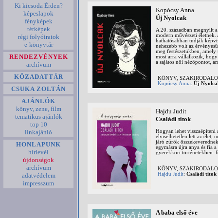
Ki kicsoda Érden?
Kopócsy Anna
képeslapok
Új Nyolcak
fényképek
térképek
A 20. században megnyílt a 
modern művészeti életnek. A
régi folyóiratok
hathatósabban tudják képvis
e-könyvtár
nehezebb volt az érvényesü
meg festészetükben, amely t
RENDEZVÉNYEK
most arra vállalkozik, hogy 
a sajátos női nézőpontot, am
archívum
KÖZADATTÁR
KÖNYV, SZAKIRODALOM:
Kopócsy Anna
:
Új Nyolca
CSUKA ZOLTÁN
AJÁNLÓK
könyv, zene, film
Hajdu Judit
tematikus ajánlók
Családi titok
top 10
Hogyan lehet visszaépíteni 
linkajánló
elviselhetetlen lett az élet
járó zűrök összekeverednek
HONLAPUNK
egymásra újra anya és fia a 
hírlevél
gyerekkori történetekben. f
újdonságok
archívum
KÖNYV, SZAKIRODALOM:
Hajdu Judit
:
Családi titok
adatvédelem
impresszum
A baba első éve