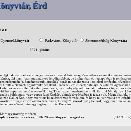
önyvtár, Érd
ban
Gyermekkönyvtár
Parkvárosi Könyvtár
Jószomszédság Könyvtára
2021. június
szági baloldali radikális mozgalmak és a Tanácsköztársaság történetének és emlékezetének kutató
örténész, aki nem - csak tudományos folyóiratokban, de újságokban és hetilapokban is rendszeres
entenáriumán "tudományos publicisztikák" sorában hadakozott a közkeletű történelmi tévedése
 bírálta a Nemzeti Együttműködés Rend - szerének emlékezetpolitikáját. A kötet válogatást ad a f
kkeiből és recenzióiból. A néhol provokatív, de mindig elgondolkodtató, informa - tív, színes és 
idlátó Supermanként" elevenedik meg Tisza István, megismerhet - jük Károlyi Mihályt, aki közt
kezdte a földosztást, vagy éppen Jászi Oszkárt, akinek tévedéseiben is igaza volt. Megtudhatjuk, 
nizált Galilei Kör, hogy miért tört ki az őszirózsás forradalom, és hogy milyen volt a proletárdik
vörösterror, majd az azt követő fehérterror, Horthy Miklósról pedig kiderül, hogy miért méltatlan
jteményes kötetet, mint egy regényt. forrás: Bookline
Magyarország története
jdani eszelős : írások az 1900-1945-ös Magyarországról és
(943.9 C 85