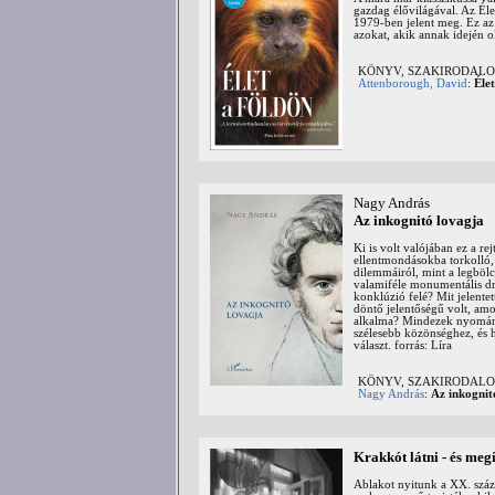
gazdag élővilágával. Az Éle
1979-ben jelent meg. Ez az 
azokat, akik annak idején o
KÖNYV, SZAKIRODALOM: 
Attenborough, David
:
Éle
Nagy András
Az inkognitó lovagja
Ki is volt valójában ez a 
ellentmondásokba torkolló, 
dilemmáiról, mint a legböl
valamiféle monumentális dr
konklúzió felé? Mit jelente
döntő jelentőségű volt, am
alkalma? Mindezek nyomán v
szélesebb közönséghez, és h
választ. forrás: Líra
KÖNYV, SZAKIRODALOM: b
Nagy András
:
Az inkognit
Krakkót látni - és meg
Ablakot nyitunk a XX. száz