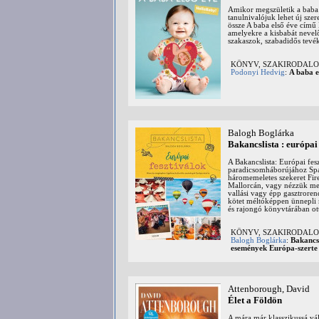
Amikor megszületik a baba é
tanulnivalójuk lehet új sze
össze A baba első éve című 
amelyekre a kisbabát nevelő
szakaszok, szabadidős tevé
KÖNYV, SZAKIRODALOM:
Podonyi Hedvig
:
A baba e
Balogh Boglárka
Bakancslista : európai
A Bakancslista: Európai fe
paradicsomháborújához Spa
háromemeletes szekeret Fir
Mallorcán, vagy nézzük meg
vallási vagy épp gasztroren
kötet méltóképpen ünnepli 
és rajongó könyvtárában ott 
KÖNYV, SZAKIRODALOM: á
Balogh Boglárka
:
Bakancsl
események Európa-szerte
Attenborough, David
Élet a Földön
A mára már klasszikussá vál