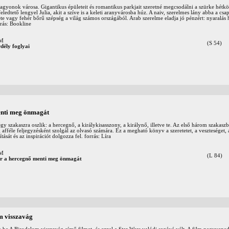
vagyonok városa. Gigantikus épületeit és romantikus parkjait szeretné megcsodálni a szürke hétkö
feledtető lengyel Julia, akit a szíve is a keleti aranyvárosba húz. A naiv, szerelmes lány abba a csa
te vagy fehér bőrű szépség a világ számos országából. Arab szerelme eladja jó pénzért: nyaralás 
rrás: Bookline
OM
(S 54)
dély foglyai
nti meg önmagát
 szakaszra oszlik: a hercegnő, a királykisasszony, a királynő, illetve te. Az első három szakaszbó
g afféle feljegyzésként szolgál az olvasó számára. Ez a megható könyv a szeretetet, a veszteséget, 
tását és az inspirációt dolgozza fel. forrás: Líra
OM
(L 84)
r a hercegnő menti meg önmagát
m visszavág