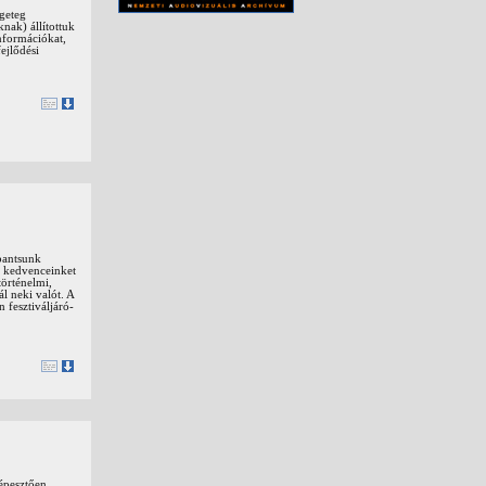
ngeteg
nak) állítottuk
nformációkat,
ejlődési
bantsunk
i kedvenceinket
örténelmi,
l neki valót. A
 fesztiváljáró-
képesztően