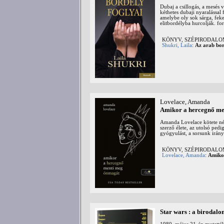
Dubaj a csillogás, a mesés 
kéthetes dubaji nyaralással 
amelybe oly sok sárga, feke
elitbordélyba hurcolják. fo
KÖNYV, SZÉPIRODAL
Shukri, Laila
:
Az arab bor
Lovelace, Amanda
Amikor a hercegnő me
Amanda Lovelace kötete négy
szerző élete, az utolsó pedi
gyógyulást, a sorsunk irányí
KÖNYV, SZÉPIRODAL
Lovelace, Amanda
:
Amiko
Star wars : a birodalo