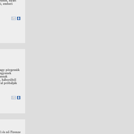
rúton, nyári
i, emberi
vagy pörgessük
legyenek
vannak
t, háborúból
al próbálják
i és nő Firenze