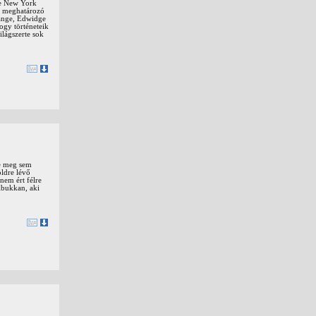
he New York
lt meghatározó
range, Edwidge
ogy történeteik
ilágszerte sok
te meg sem
öldre lévő
nem ért félre
elbukkan, aki