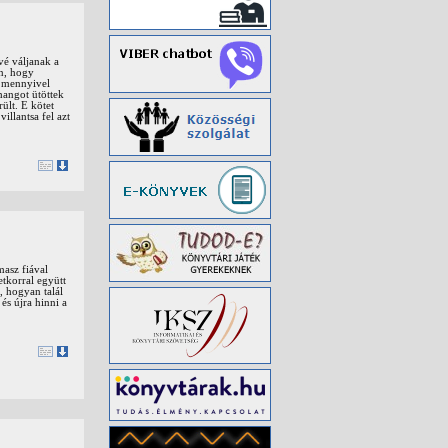
vé váljanak a
en, hogy
- mennyivel
hangot ütöttek
ült. E kötet
illantsa fel azt
masz fiával
etkorral együtt
, hogyan talál
és újra hinni a