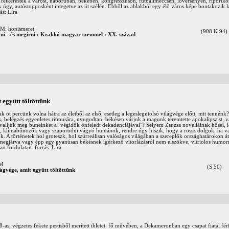
k felkeresték a várost, háborúban, békében, kongresszuson, futballmeccsen, lóversenyen, riportkö
 úgy, autóstopposként integetve az út szélén. Ebből az ablakból egy élő város képe bontakozik k
ás: Líra
 honismeret
(908 K 94)
ni - és megírni : Krakkó magyar szemmel : XX. század
 együtt töltöttünk
 öt percünk volna hátra az életből az első, esetleg a legeslegutolsó világvége előtt, mit tennénk?
, belégzés egyenletes ritmusára, nyugodtan, békésen várjuk a magunk teremtette apokalipszist, 
valljuk meg bűneinket a "végidők önfeledt dekadenciájával"? Selyem Zsuzsa novelláinak hősei, 
ok, klímabűnözők vagy szaporodni vágyó humánok, rendre úgy hiszik, hogy a rossz dolgok, ha 
. A történetek hol groteszk, hol szürreálisan valóságos világában a szereplők országhatárokon á
megjárva vagy épp egy gyanúsan békésnek ígérkező vitorlázásról nem elszökve, vitriolos humorr
an fordulatait. forrás: Líra
OM
(S 50)
lágvége, amit együtt töltöttünk
as, végzetes fekete pestisből merített ihletet: fő művében, a Dekameronban egy csapat fiatal férf