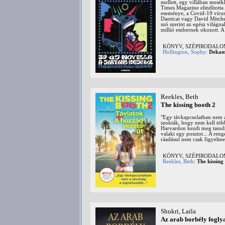
mellett, egy villában mesé
Times Magazine elindította
eseménye, a Covid-19 víru
Danticat vagy David Mitche
szó szerint az egész világn
millió embernek okozott. A 
KÖNYV, SZÉPIRODAL
Hollington, Sophy
:
Dekame
Reekles, Beth
The kissing booth 2
"Egy távkapcsolatban nem a 
szokták, hogy nem kell több
Harvardon kezdi meg tanulm
valaki egy posztot... A reng
ráadásul nem csak figyelmes
KÖNYV, SZÉPIRODAL
Reekles, Beth
:
The kissing
Shukri, Laila
Az arab borbély fogly