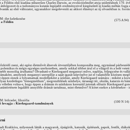
t a Földön első kiadása stílszerűen Charles Darwin, az evolúcióelmélet atyja születésének 170. év
átdolgozott és a tudományos kutatás legújabb eredményeivel kiegészített új kiadás méltán fogja 
lvasták az első változatot, ugyanakkor megeleveníti az akkori élményt az új olvasókban is. forrás
élet keletkezése
(575 A 94)
t a Földön
rejtőzködő zseni, aki egész életművét álnevek útvesztőjében komponálta meg, egymással párbeszé
polemikus és mégis egységes szerkezetben, amely sokkal többet árul el a világról és a belé vetet
csebb monológ árulhatna? Olvasható-e Kierkegaard megannyi műve, naplója, feljegyzése és vallás
ámaként, amelynek megannyi szereplője a saját igazát képviselve jut el valamiféle közösen meg
tt éppen ennek a folyamatnak modelljeként a színház, amely Kierkegaard számára - miként a kors
olyan kezdetleges "tömegmédium", megrendülések színhelye, társasági tér, okulás, katarzis és bá
életlen volna-e, hogy éppen a drámán és színházon keresztül jutottak először Kierkegaard gond
atástörténete legalább annyiféle drámát tartalmaz, mint életműve? A kötet ezekre a kérdésekre - is
ölcselet, filozófia
(100 N 14)
ó lovagja : Kierkegaard-tanulmányok
írni
adi Krakkóra, milyennek látták a magyarok, újságírók, katonák, építészek, papok, festők, diáko