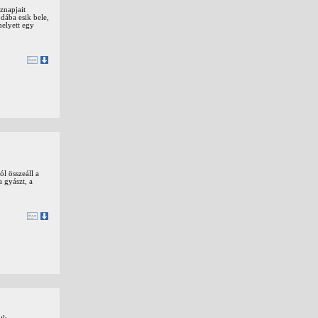
znapjait
pdába esik bele,
helyett egy
l összeáll a
a gyászt, a