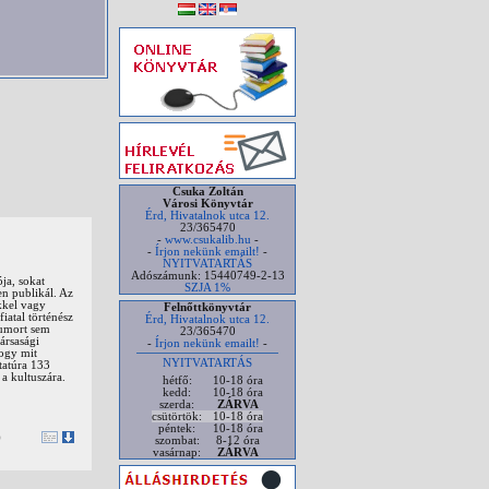
Csuka Zoltán
Városi Könyvtár
Érd, Hivatalnok utca 12.
23/365470
-
www.csukalib.hu
-
-
Írjon nekünk emailt!
-
NYITVATARTÁS
Adószámunk: 15440749-2-13
ja, sokat
SZJA 1%
en publikál. Az
kkel vagy
Felnőttkönyvtár
iatal történész
Érd, Hivatalnok utca 12.
humort sem
23/365470
ársasági
-
Írjon nekünk emailt!
-
hogy mit
NYITVATARTÁS
tatúra 133
 a kultuszára.
hétfő:
10-18 óra
kedd:
10-18 óra
szerda:
ZÁRVA
csütörtök:
10-18 óra
péntek:
10-18 óra
)
szombat:
8-12 óra
vasárnap:
ZÁRVA