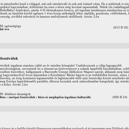
s ismerkedni kezd a világgal, sok-sok tanulnivaló és sok-sok kaland várja. De a szüleinek is re
repükkel kapcsolatban, különösen ha ezen a téren még kevéssé tapasztaltak. Nekik (és családtagjaik
HelloBaby!-kiadványt, amely 4 fő életszakaszra bontva, jól tagoltan tartalmazza mindazokat az i
knek az újszülött kortól egészen 1 éves korig szükségük lehet: táplálás, gondozás, védőoltások, f
kenység, továbbá rekreáció és hasznos tanfolyamok szülőknek. forrás: Líra
 egészségügy
(613 B 10)
lső éve
 fesztiválok
sztiválok izgalmas utazásra csábít az év minden hónapján! Csatlakozzunk a világ legnagyobb
nyolországban, nevezzünk be a rénszarvas futóversenyre a számik lappföldi birodalmában, rob
enzében húsvétkor, hallgassunk a Bayreuthi Ünnepi Játékokon Wagner-operát, áldassuk meg ház
 hagyományőrző lovas íjászainkat a Kurultájon! Bármi legyen is az érdeklődési körünk, zenei, t
dezvény, az öreg kontinens legismertebb és legbizarrabb több száz fesztiválja között mindenki talá
meg Európa legérdekesebb parádéit, elhozza hozzánk azok utánozhatatlan hangulatát, így minden
a helye. forrás: Líra
ltalános társaságok
ista : európai fesztiválok : híres és meglepően izgalmas kulturális
(060 B 24)
t könyv és a belőle készült filmsorozat nemzedékeket varázsolt el és ismertetett meg Földünk el