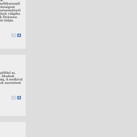
dik
mellékszereplő
telenségnek
mészettudósról
ghtok világába.
th Dickinson
ki hídján.
 például az,
g. Akadnak
ség. A rendkívül
kik szeretnének