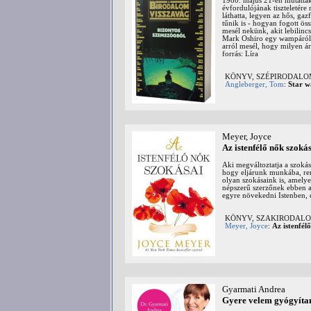
1980. május 21-én mutatták 
évfordulójának tiszteletér
láthatta, legyen az hős, ga
tűnik is - hogyan fogott ö
mesél nekünk, akit lebilin
Mark Oshiro egy wampáról ír
arról mesél, hogy milyen ár
forrás: Líra
KÖNYV, SZÉPIRODAL
Angleberger, Tom
:
Star w
Meyer, Joyce
Az istenfélő nők szoká
Aki megváltoztatja a szokás
hogy eljárunk munkába, re
olyan szokásaink is, amelye
népszerű szerzőnek ebben a 
egyre növekedni Istenben, é
KÖNYV, SZAKIRODALOM: 
Meyer, Joyce
:
Az istenfél
Gyarmati Andrea
Gyere velem gyógyítan