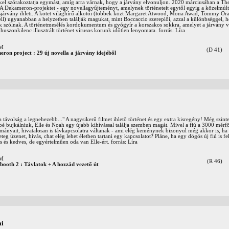
kkel szórakoztatja egymást, amíg arra várnak, hogy a járvány elvonuljon. 2020 márciusában a T
 A Dekameron-projektet - egy novellagyűjteményt, amelynek történeteit egytől egyig a közelmú
sjárvány ihleti. A kötet világhírű alkotói (többek közt Margaret Atwood, Mona Awad, Tommy O
ll) ugyanabban a helyzetben találják magukat, mint Boccaccio szereplői, azzal a különbséggel, h
ak szólnak. A történetmesélés kordokumentum és gyógyír a korszakos sokkra, amelyet a járvány v
huszonkilenc illusztrált történet vírusos korunk időtlen lenyomata. forrás: Líra
OM
(D 41)
ron project : 29 új novella a járvány idejéből
távolság a legnehezebb..." A nagysikerű filmet ihlető történet és egy extra kisregény! Még szin
é bujkálniuk, Elle és Noah egy újabb kihívással találja szemben magát. Mivel a fiú a 3000 mérf
ányait, hivatalosan is távkapcsolatra váltanak - ami elég keménynek bizonyul még akkor is, ha 
eteg üzenet, hívás, chat elég lehet életben tartani egy kapcsolatot? Pláne, ha egy dögös új fiú is f
 és kedves, de egyértelműen oda van Elle-ért. forrás: Líra
OM
(R 46)
 booth 2 : Távlatok + A hozzád vezető út
ai