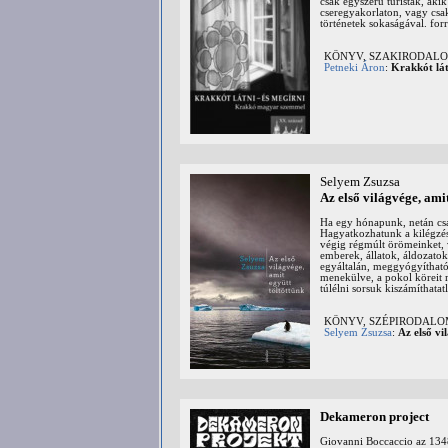
csak egyszerű turisták, aki
cseregyakorlaton, vagy csak
történetek sokaságával. forr
KÖNYV, SZAKIRODALOM:
Petneki Áron
:
Krakkót lát
Selyem Zsuzsa
Az első világvége, amit
Ha egy hónapunk, netán csak
Hagyatkozhatunk a kilégzés
végig régmúlt örömeinket, 
emberek, állatok, áldozat
egyáltalán, meggyógyíthatók
menekülve, a pokol köreit 
túlélni sorsuk kiszámíthatatl
KÖNYV, SZÉPIRODAL
Selyem Zsuzsa
:
Az első vi
Dekameron project
Giovanni Boccaccio az 1348-