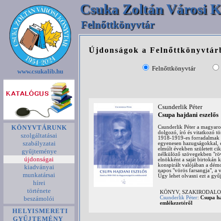
Csuka Zoltán Városi K
Felnőttkönyvtár
Újdonságok a Felnőttkönyvtár
Felnőttkönyvtár
www.csukalib.hu
Csunderlik Péter
Csupa hajdani eszelős
KÖNYVTÁRUNK
Csunderlik Péter a magyaror
dolgozó, író és vitatkozó t
szolgáltatásai
1918-1919-es forradalmak c
szabályzatai
egyenesen hazugságokkal, és
elmúlt években született ci
gyűjteménye
nélkülöző szövegekben "röv
újdonságai
elnökként a saját birtokán 
konspirált valójában a démo
kiadványai
napos "vörös farsangja", a 
munkatársai
Úgy lehet olvasni ezt a gyű
hírei
története
KÖNYV, SZAKIRODALOM: 
beszámolói
Csunderlik Péter
:
Csupa ha
emlékezetéről
HELYISMERETI
GYŰJTEMÉNY