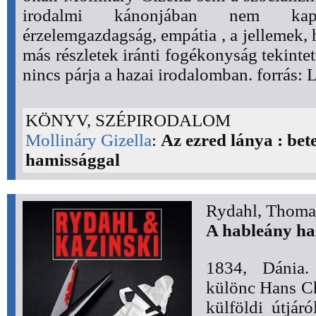
irodalmi kánonjában nem kapo
érzelemgazdagság, empátia , a jellemek, h
más részletek iránti fogékonyság tekint
nincs párja a hazai irodalomban. forrás: L
KÖNYV, SZÉPIRODALOM
Mollináry Gizella
:
Az ezred lánya : bete
hamissággal
Rydahl, Thoma
A hableány ha
1834, Dánia. 
különc Hans Ch
külföldi útjár