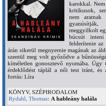
karokkal. Nem
kritikusok, s
nem aratnak t
gyanúsítjá
meggyilkolt eg
búcsút inteni
felderítenie a
árán sikerül megnyernie magának az áld
szentül meg volt győződve a bűnösségé
kíméletlen gonosztevő nyomába. Úgy t
érdeklődést táplál a női test iránt, és 
forrás: Líra
KÖNYV, SZÉPIRODALOM
Rydahl, Thomas
:
A hableány halála