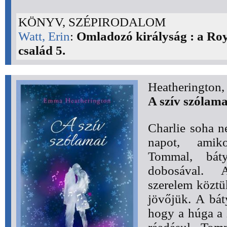
KÖNYV, SZÉPIRODALOM
Watt, Erin
:
Omladozó királyság : a Ro
család 5.
Heatherington
A szív szólama
Charlie soha ne
napot, amiko
Tommal, báty
dobosával. 
szerelem köztü
jövőjük. A bát
hogy a húga a 