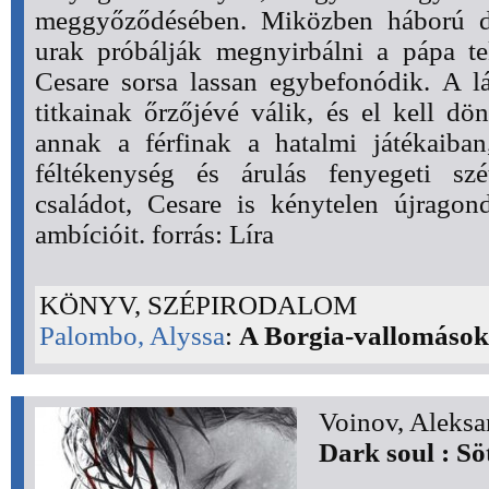
meggyőződésében. Miközben háború d
urak próbálják megnyirbálni a pápa te
Cesare sorsa lassan egybefonódik. A l
titkainak őrzőjévé válik, és el kell dö
annak a férfinak a hatalmi játékaiban
féltékenység és árulás fenyegeti szé
családot, Cesare is kénytelen újragond
ambícióit. forrás: Líra
KÖNYV, SZÉPIRODALOM
Palombo, Alyssa
:
A Borgia-vallomások
Voinov, Aleksa
Dark soul : Söt