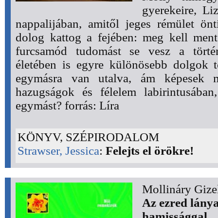
gyerekeire, Li
nappalijában, amitől jeges rémület ön
dolog kattog a fejében: meg kell men
furcsamód tudomást se vesz a törté
életében is egyre különösebb dolgok t
egymásra van utalva, ám képesek m
hazugságok és félelem labirintusában
egymást? forrás: Líra
KÖNYV, SZÉPIRODALOM
Strawser, Jessica
:
Felejts el örökre!
Mollináry Gize
Az ezred lánya 
hamissággal