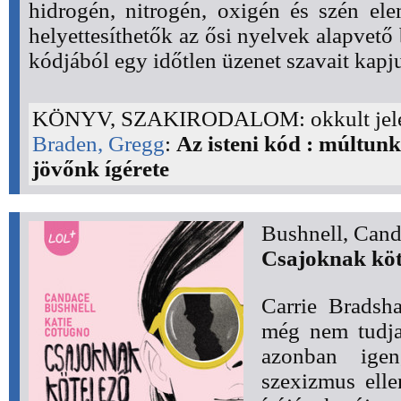
hidrogén, nitrogén, oxigén és szén ele
helyettesíthetők az ősi nyelvek alapvető 
kódjából egy időtlen üzenet szavait kapju
KÖNYV, SZAKIRODALOM: okkult jel
Braden, Gregg
:
Az isteni kód : múltunk 
jövőnk ígérete
Bushnell, Can
Csajoknak köt
Carrie Bradsh
még nem tudja
azonban ige
szexizmus ell