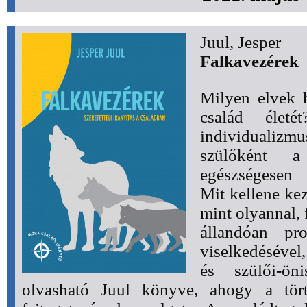
Juul, Jesper
Falkavezérek
Milyen elvek 
család élet
individualiz
szülőként a
egészségesen
Mit kellene ke
mint olyannal, 
állandóan pro
viselkedésével
és szülői-ön
olvasható Juul könyve, ahogy a törté