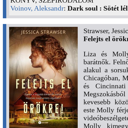
KÖNYV, SZÉPIRODALOM
Voinov, Aleksandr
:
Dark soul : Sötét lé
Strawser, Jessi
Felejts el örök
Liza és Molly
barátnők. Feln
alakul a sorsuk
Chicagóban, Mo
és Cincinnati
Megszokásból c
kevesebb közö
este Molly férj
videóbeszélge
Molly kimegy