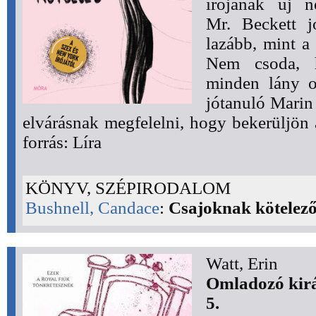
írójának új n
Mr. Beckett j
lazább, mint a
Nem csoda, 
minden lány o
jótanuló Marin
elvárásnak megfelelni, hogy bekerüljön 
forrás: Líra
KÖNYV, SZÉPIRODALOM
Bushnell, Candace
:
Csajoknak kötelez
Watt, Erin
Omladozó kirá
5.