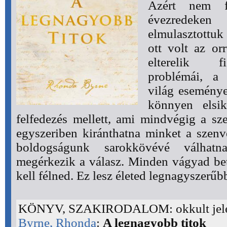
Azért nem f
évezredeke
elmulasztottu
ott volt az or
elterelik f
problémái, a 
világ eseménye
könnyen elsik
felfedezés mellett, ami mindvégig a sz
egyszeriben kiránthatna minket a szen
boldogságunk sarokkövévé válhatn
megérkezik a válasz. Minden vágyad be
kell félned. Ez lesz életed legnagyszerűbb
KÖNYV, SZAKIRODALOM: okkult jel
Byrne, Rhonda
:
A legnagyobb titok