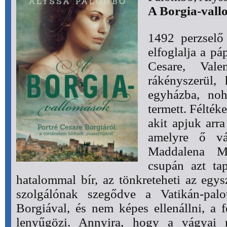
A Borgia-val
1492 perzselő
elfoglalja a pá
Cesare, Vale
rákényszerül,
egyházba, noh
termett. Félték
akit apjuk arra
amelyre ő vá
Maddalena Mo
csupán azt ta
hatalommal bír, az tönkreteheti az egy
szolgálónak szegődve a Vatikán-palot
Borgiával, és nem képes ellenállni, a 
lenyűgözi. Annyira, hogy a vágyai 