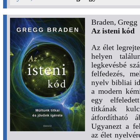
Braden, Gregg
Az isteni kód
Az élet legrejt
helyen talál
legkevésbé szá
felfedezés, m
nyelv bibliai 
a modern kémi
egy elfeledet
titkának ku
átfordítható 
Ugyanezt a fel
az élet nyelvé