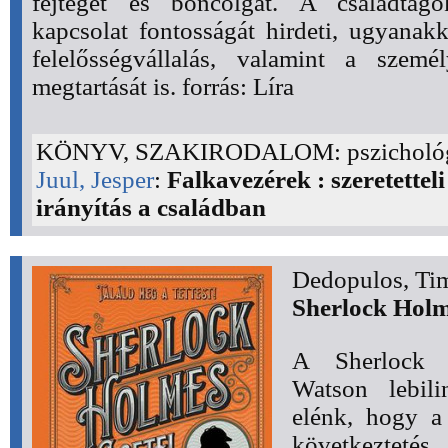
fejteget és boncolgat. A családtagok
kapcsolat fontosságát hirdeti, ugyanak
felelősségvállalás, valamint a személ
megtartását is. forrás: Líra
KÖNYV, SZAKIRODALOM: pszicholó
Juul, Jesper
:
Falkavezérek : szeretetteli
irányítás a családban
Dedopulos, Ti
Sherlock Holm
A Sherlock 
Watson lebili
elénk, hogy a
következtet