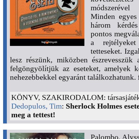
módszerével 
Minden egyes 
három kérdés
pontos megvála
a rejtélyeke
tetteseket. Iz
lesz részünk, miközben észrevesszük a
felgöngyölítjük az eseteket, amelyek 
nehezebbekkel egyaránt találkozhatunk. f
KÖNYV, SZAKIRODALOM: társasjáték
Dedopulos, Tim
:
Sherlock Holmes esetei
meg a tettest!
Palombo, Alys