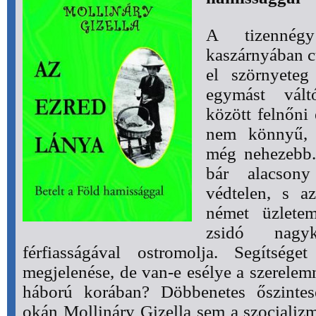
A tizenné
kaszárnyában cu
el szörnyeteg 
egymást vált
között felnőni
nem könnyű, á
még nehezebb. 
bár alacsony
védtelen, s a
német üzletem
zsidó nagyk
férfiasságával ostromolja. Segítsé
megjelenése, de van-e esélye a szerelem
háború korában? Döbbenetes őszintes
okán Mollináry Gizella sem a szocializm