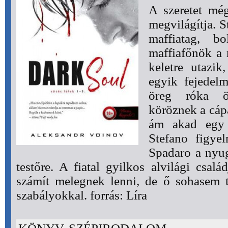
A szeretet még
megvilágítja. S
maffiatag, b
maffiafőnök a 
keletre utazik
egyik fejedelm
öreg róka ö
köröznek a cápá
ám akad egy ú
Stefano figyel
Spadaro a nyug
testőre. A fiatal gyilkos alvilági csal
számít melegnek lenni, de ő sohasem 
szabályokkal. forrás: Líra