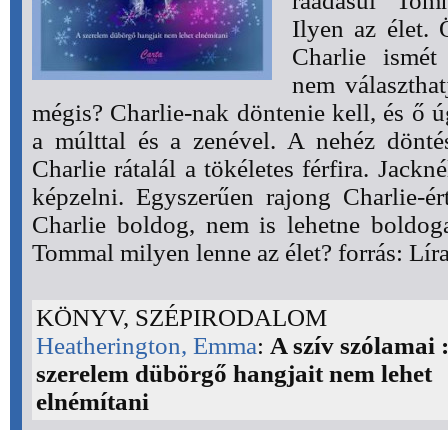
ráadásul Tom
Ilyen az élet.
Charlie ismét
nem választhat
mégis? Charlie-nak döntenie kell, és ő ú
a múlttal és a zenével. A nehéz döntés
Charlie rátalál a tökéletes férfira. Jackn
képzelni. Egyszerűen rajong Charlie-ér
Charlie boldog, nem is lehetne boldo
Tommal milyen lenne az élet? forrás: Lír
KÖNYV, SZÉPIRODALOM
Heatherington, Emma
:
A szív szólamai :
szerelem dübörgő hangjait nem lehet
elnémítani