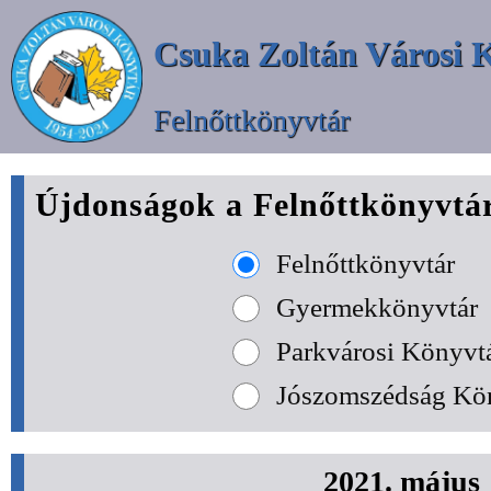
Csuka Zoltán Városi 
Felnőttkönyvtár
Újdonságok a Felnőttkönyvtá
Felnőttkönyvtár
Gyermekkönyvtár
Parkvárosi Könyvt
Jószomszédság Kö
2021. május