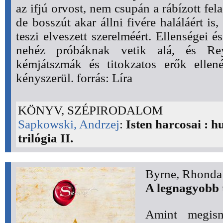
az ifjú orvost, nem csupán a rábízott fel
de bosszút akar állni fivére haláláért is
teszi elveszett szerelméért. Ellenségei 
nehéz próbáknak vetik alá, és Re
kémjátszmák és titokzatos erők ellen
kényszerül. forrás: Líra
KÖNYV, SZÉPIRODALOM
Sapkowski, Andrzej
:
Isten harcosai : h
trilógia II.
Byrne, Rhonda
A legnagyobb 
Amint megism