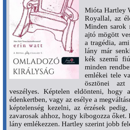
Mióta Hartley 
Royallal, az él
Minden sarok 
ajtó mögött ve
a tragédia, ami
lány már senk
kék szemű fiú
minden rendben
emlékei tele v
ösztönei azt
veszélyes. Képtelen eldönteni, hogy 
édenkertben, vagy az esélye a megváltásra
képtelenség kezelni, az érzések pedig,
zavarosak ahhoz, hogy kibogozza őket. E
lány emlékezzen. Hartley szerint jobb fele