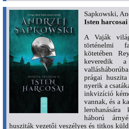
Sapkowski, An
Isten harcosai 
A Vaják világ
történelmi fa
kötetében Re
keveredik a
vallásháborúb
prágai huszit
nyerik a csaták
inkvizíció kém
vannak, és a k
lerohanására 
háború árny
husziták vezetői veszélyes és titkos kül