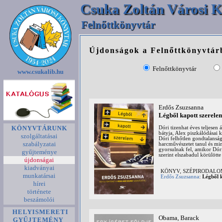
Csuka Zoltán Városi K
Felnőttkönyvtár
Újdonságok a Felnőttkönyvtár
Felnőttkönyvtár
www.csukalib.hu
Erdős Zsuzsanna
Légből kapott szerele
KÖNYVTÁRUNK
Dóri tizenhat éves teljesen
bátyja, Alex piszkálódásai 
szolgáltatásai
Dóri felhőtlen gondtalanságb
szabályzatai
harcművészetet tanul és min
gyorsulnak fel, amikor Dóri
gyűjteménye
szerint elszabadul körülötte
újdonságai
kiadványai
KÖNYV, SZÉPIRODAL
munkatársai
Erdős Zsuzsanna
:
Légből 
hírei
története
beszámolói
HELYISMERETI
Obama, Barack
GYŰJTEMÉNY