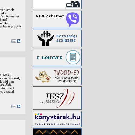
etét, amely
itikai
kát - bemutató
 döntő
er 4-i
szág legmagasabb
n. Másik
n van. Apjáról,
ak elől nem
gasztóbb
etni, mert
és a szálak