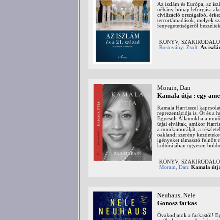
Az iszlám és Európa, az isz
néhány hónap leforgása alat
civilizáció országaiból érk
terrortámadások, melyek sz
fenyegetettségéről beszéltek
KÖNYV, SZAKIRODALOM: 
Rostoványi Zsolt
:
Az iszlá
Morain, Dan
Kamala útja : egy amer
Kamala Harrisszel kapcsola
reprezentációja is. Őt és a 
Egyesült Államokba a minős
útjai elváltak, amikor Harri
a munkamorálját, a részlete
oaklandi szerény kezdeteket
igényeket támasztó felnőtt n
kultúrájában ügyesen boldog
KÖNYV, SZAKIRODALOM:
Morain, Dan
:
Kamala útja
Neuhaus, Nele
Gonosz farkas
Óvakodjatok a farkastól! Eg