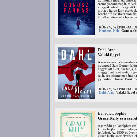
gyilkoltak meg. Az áldozat n
személyazonosságát, mivel 
az egyik adáshoz végzett ku
mutat a halott lány esetéve
Kirchhoff és Oliver von Bo
bűnöket követ el a legvédt
KÖNYV, SZÉPIRODAL
Neuhaus, Nele
:
Gonosz fa
Dahl, Arne
Valaki figyel
A svédországi Västerasban 
nyomozó Sam Berger felügye
hagyta ott őket, aki tudja,
meggyőzni feletteseit, hogy
saját, rég eltemetett démona
gyilkolna... forrás: Booklin
KÖNYV, SZÉPIRODAL
Dahl, Arne
:
Valaki figyel 
Benedict, Sophie
Grace Kelly és a szere
A jómódú philadelphiai csal
korán férjhez menni, ehelyet
felfedezi. Az 1950-es évek e
Grace Kelly személyében ell