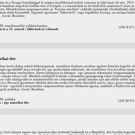
lám és a Nyugat feszültséggel és számos konfliktussal terhelt viszonya új kihívások elé néz. 2015
t hatalmas migrációs hullám érte el Európát, s a menekültek és bevándorlók számottevő része az
ezett. Mindeközben megszaporodtak az "Európa szívében" radikális iszlamisták (dzsihádisták) által
ázak életét követelték. Egyesek egyenesen "háborúról", vagy legalábbis Európa, az európai kultú
. forrás: Bookline
összehasonlító vallástudomány
(290 R 87)
m és a 21. század : kihívások és válaszok
ikai élet
tban kevés dolog számít hétköznapinak, személyes története azonban egyben Amerika legjobb ol
húgát egyedülálló anya nevelte fel, egy gyakorlatias rákkutató, aki tizenkilenc éves korában emigr
égi oktatás reményében. Harris édesanyja és édesapja - egy jamaicai származású közgazdaságtan
s csupán ötéves volt. Mindkét szülőjétől örökölte a társadalmi igazságosság iránti érzékenységet. 
kre való odafigyelést és mindenekelőtt azt a képességet, amitől minden zárt ajtó előbb-utóbb megn
 és a Howard egyetemen eltöltött aktivista éveket követően Harrisből szívós, okos, gyors észjárá
ő lett - egyfelől a könyörtelen vitapartnerként ismert félelmetes ügyész, másfelől a Kalifornia tu
uló politikus. forrás: Bookline
 politika
(320 M 87)
 : egy amerikai élet
y forró júniusi napon egy tizenéves lány holttestét halásszák ki a Majnából, akit brutális kegyetl