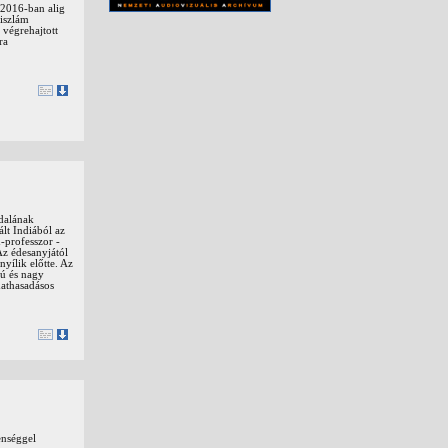
-2016-ban alig
 iszlám
 végrehajtott
ra
dalának
ált Indiából az
-professzor -
Az édesanyjától
yílik előtte. Az
sú és nagy
dathasadásos
enséggel