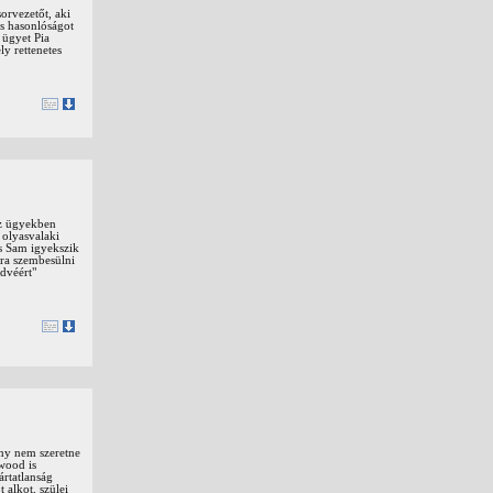
orvezetőt, aki
es hasonlóságot
 ügyet Pia
y rettenetes
Az ügyekben
 olyasvalaki
és Sam igyekszik
jra szembesülni
edvéért"
ány nem szeretne
ywood is
ártatlanság
 alkot, szülei