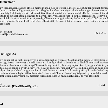
nöki memoár
y várakozással övezett elnöki memoárjának első kötetében elmeséli valószínűtlen útjának történ
 ifjúból a szabad világ vezetőjévé lett. Megdöbbentően személyes részletekbe enged betekintést pol
elentőségű elnöksége első ciklusának ikonikus pillanatait - a drámai átalakulás és zűrzavar idősza
olja az olvasót azon a lenyűgöző pályán, amelyet a legkorábbi politikai törekvéseitől kezdve a
tivizálásának köszönhető iowai-i jelölőgyűlésen aratott győzelemig befutott, majd a 2008. novemb
or az Egyesült Államok 44. elnökévé választották, és ezzel ő lett az első afroamerikai, aki az or
: Bookline
 politika
(320 O 10)
t földje : elnöki memoár
e
-trilógia 2.)
hány hónappal korábbi események okozta traumából, visszatér Stockholmba, hogy új életet kezdje
tlen úgy hozza, hogy egy álomálláshoz jut. Ám úgy tűnik, a döntés az új életéről nem az ő kezébe
dította a rázúduló lavinát, megdöbbentő dolog derül ki, és a lány sejteni kezdi, hogy a sötét árny
itokzatos hangok gyötrik, úgy érzi, követik az utcán, ráadásul anyja és a húga körül is mind ag
ájön, hogy a lehető leggyorsabban ki kell derítenie, hogy kik és miért próbálják az őrületbe kerg
adnak vissza a legbrutálisabb eszközök bevetésétől sem. Barátai segítségével nyomozásba kezd, 
almi játszmáihoz vezetnek, másrészt furcsamód Sara új munkahelyéhez... forrás: Bookline
OM
(B 75)
etszhalál : [Ellenállás-trilógia 2.)
zad