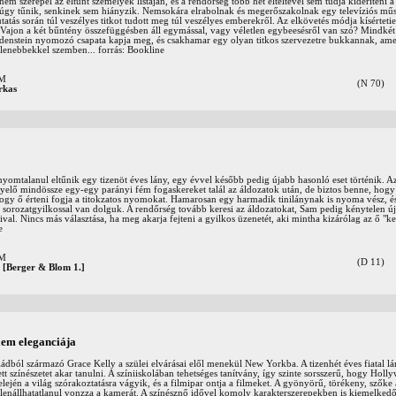
em szerepel az eltűnt személyek listáján, és a rendőrség több hét elteltével sem tudja kideríteni a
úgy tűnik, senkinek sem hiányzik. Nemsokára elrabolnak és megerőszakolnak egy televíziós műs
tatás során túl veszélyes titkot tudott meg túl veszélyes emberekről. Az elkövetés módja kísérteti
l.Vajon a két bűntény összefüggésben áll egymással, vagy véletlen egybeesésről van szó? Mindkét
denstein nyomozó csapata kapja meg, és csakhamar egy olyan titkos szervezetre bukkannak, amel
elenebbekkel szemben... forrás: Bookline
OM
(N 70)
rkas
nyomtalanul eltűnik egy tizenöt éves lány, egy évvel később pedig újabb hasonló eset történik. 
lő mindössze egy-egy parányi fém fogaskereket talál az áldozatok után, de biztos benne, hogy
 hogy ő érteni fogja a titokzatos nyomokat. Hamarosan egy harmadik tinilánynak is nyoma vész, 
 sorozatgyilkossal van dolguk. A rendőrség tovább keresi az áldozatokat, Sam pedig kénytelen ú
ival. Nincs más választása, ha meg akarja fejteni a gyilkos üzenetét, aki mintha kizárólag az ő "k
e
OM
(D 11)
: [Berger & Blom 1.]
lem eleganciája
ádból származó Grace Kelly a szülei elvárásai elől menekül New Yorkba. A tizenhét éves fiatal l
t színészetet akar tanulni. A színiiskolában tehetséges tanítvány, így szinte sorsszerű, hogy Holl
lején a világ szórakoztatásra vágyik, és a filmipar ontja a filmeket. A gyönyörű, törékeny, szőke 
enállhatatlanul vonzza a kamerát. A színésznő idővel komoly karakterszerepekben is kiemelkedőt