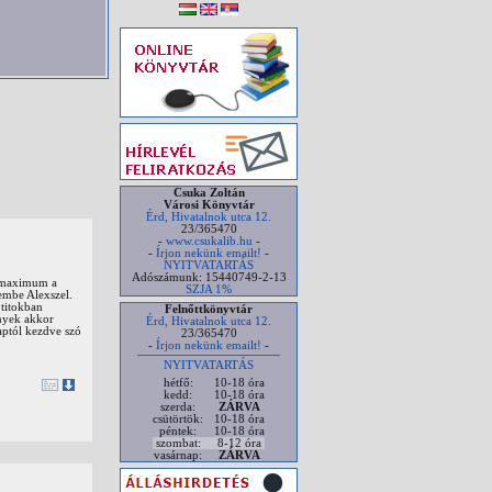
Csuka Zoltán
Városi Könyvtár
Érd, Hivatalnok utca 12.
23/365470
-
www.csukalib.hu
-
-
Írjon nekünk emailt!
-
NYITVATARTÁS
Adószámunk: 15440749-2-13
it maximum a
SZJA 1%
zembe Alexszel.
 titokban
Felnőttkönyvtár
ények akkor
Érd, Hivatalnok utca 12.
aptól kezdve szó
23/365470
-
Írjon nekünk emailt!
-
NYITVATARTÁS
hétfő:
10-18 óra
kedd:
10-18 óra
szerda:
ZÁRVA
csütörtök:
10-18 óra
péntek:
10-18 óra
szombat:
8-12 óra
vasárnap:
ZÁRVA