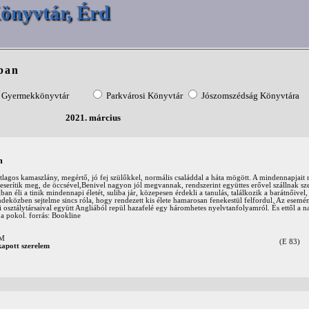
önyvtár, Érd
ban
Gyermekkönyvtár
Parkvárosi Könyvtár
Jószomszédság Könyvtára
2021. március
m
 átlagos kamaszlány, megértő, jó fej szülőkkel, normális családdal a háta mögött. A mindennapja
keserítik meg, de öccsével,Benivel nagyon jól megvannak, rendszerint együttes erővel szállnak s
an éli a tinik mindennapi életét, suliba jár, közepesen érdekli a tanulás, találkozik a barátnőivel,
deközben sejtelme sincs róla, hogy rendezett kis élete hamarosan fenekestül felfordul. Az esem
 osztálytársaival együtt Angliából repül hazafelé egy háromhetes nyelvtanfolyamról. És ettől a n
 a pokol. forrás: Bookline
OM
(E 83)
kapott szerelem