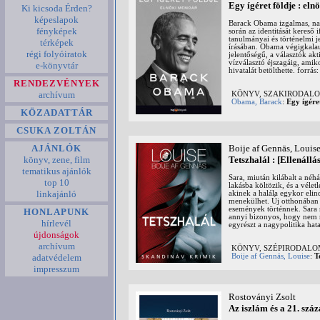
Egy ígéret földje : el
Ki kicsoda Érden?
képeslapok
Barack Obama izgalmas, nag
fényképek
során az identitását kereső
tanulmányai és történelmi j
térképek
írásában. Obama végigkalauz
régi folyóiratok
jelentőségű, a választók ak
vízválasztó éjszagáig, amik
e-könyvtár
hivatalát betölthette. forrás
RENDEZVÉNYEK
archívum
KÖNYV, SZAKIRODALOM:
Obama, Barack
:
Egy ígére
KÖZADATTÁR
CSUKA ZOLTÁN
AJÁNLÓK
Boije af Gennäs, Louis
könyv, zene, film
Tetszhalál : [Ellenállás
tematikus ajánlók
Sara, miután kilábalt a né
top 10
lakásba költözik, és a véle
linkajánló
akinek a halála egykor elin
menekülhet. Új otthonában t
események történnek. Sara r
HONLAPUNK
annyi bizonyos, hogy nem ri
hírlevél
egyrészt a nagypolitika hat
újdonságok
archívum
KÖNYV, SZÉPIRODAL
adatvédelem
Boije af Gennäs, Louise
:
T
impresszum
Rostoványi Zsolt
Az iszlám és a 21. szá