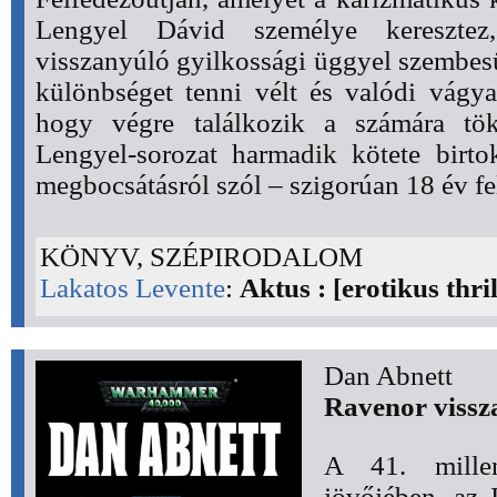
Lengyel Dávid személye keresztez
visszanyúló gyilkossági üggyel szembesü
különbséget tenni vélt és valódi vágya
hogy végre találkozik a számára tök
Lengyel-sorozat harmadik kötete birto
megbocsátásról szól – szigorúan 18 év fe
KÖNYV, SZÉPIRODALOM
Lakatos Levente
:
Aktus : [erotikus thril
Dan Abnett
Ravenor vissz
A 41. mille
jövőjében, az 