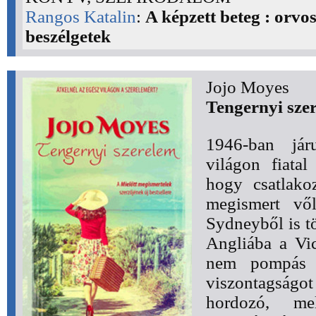
Rangos Katalin
:
A képzett beteg : orvo
beszélgetek
Jojo Moyes
Tengernyi sze
1946-ban ​já
világon fiatal
hogy csatlako
megismert vől
Sydneyből is tö
Angliába a Vic
nem pompás 
viszontagság
hordozó, me