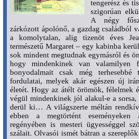
tengerész és tis
szigorúan elkü
A négy fősz
zárkózott ápolónő, a gazdag családból va
a komolytalan, alig tizenöt éves Jea
természetű Margaret – egy kabinba kerül, 
sok mindent megtudnak egymásról és ön
hogy mindenkinek van valamilyen fé
bonyodalmait csak még terhesebbé t
fordulatai, melyek akár egészen új irá
életét. Hogy az átélt örömök, félelmek 
végül mindenkinek jól alakul-e a sorsa, 
derül ki… A világszerte méltán rendkí
ebben a megtörtént eseményeken al
regényében is mesteri ügyességgel sz
szálait. Olvasói ismét bátran a szereplők