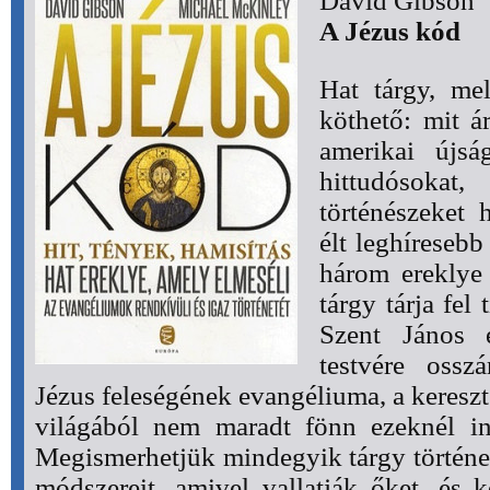
David Gibson
A Jézus kód
Hat tárgy, me
köthető: mit á
amerikai újság
hittudósok
történészeket 
élt leghíreseb
három ereklye
tárgy tárja fel 
Szent János e
testvére ossz
Jézus feleségének evangéliuma, a kereszt 
világából nem maradt fönn ezeknél in
Megismerhetjük mindegyik tárgy történe
módszereit, amivel vallatják őket, és k