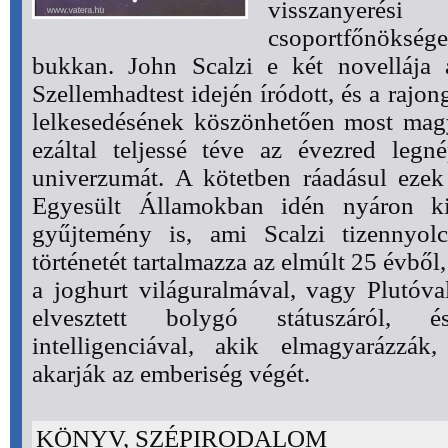
visszanyeré
csoportfőnökség
bukkan. John Scalzi e két novellája
Szellemhadtest idején íródott, és a rajon
lelkesedésének köszönhetően most magy
ezáltal teljessé téve az évezred legné
univerzumát. A kötetben ráadásul ezek
Egyesült Államokban idén nyáron ki
gyűjtemény is, ami Scalzi tizennyolc
történetét tartalmazza az elmúlt 25 évből
a joghurt világuralmával, vagy Plutóval
elvesztett bolygó státuszáról, 
intelligenciával, akik elmagyarázzá
akarják az emberiség végét.
KÖNYV, SZÉPIRODALOM