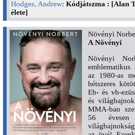
Hodges, Andrew
:
Kódjátszma : [Alan 
élete]
Növényi Norbe
A Növényi
Növényi Nor
emblematikus a
az 1980-as mo
hétszeres kötö
Eb- és vb-ezüs
és világbajno
MMA-ban szerz
56 évesen 
világbajnokság
az övé! Ezenkí