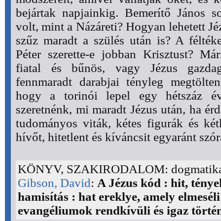
bejártak napjainkig. Bemerítő János s
volt, mint a Názáreti? Hogyan lehetett Jé
szűz maradt a szülés után is? A félté
Péter szerette-e jobban Krisztust? Má
fiatal és bűnös, vagy Jézus gazda
fennmaradt darabjai tényleg megtölte
hogy a torinói lepel egy hétszáz é
szeretnénk, mi maradt Jézus után, ha é
tudományos viták, kétes figurák és ké
hívőt, hitetlent és kíváncsit egyaránt szór
KÖNYV, SZAKIRODALOM: dogmatik
Gibson, David
:
A Jézus kód : hit, ténye
hamisítás : hat ereklye, amely elmeséli
evangéliumok rendkívüli és igaz történ