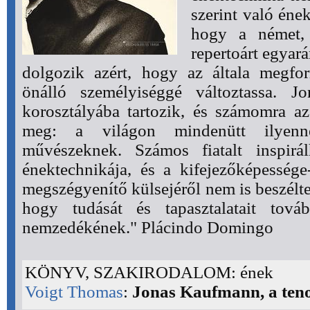
szerint való ének
hogy a német, 
repertoárt egyar
dolgozik azért, hogy az általa megfor
önálló személyiséggé változtassa. 
korosztályába tartozik, és számomra az 
meg: a világon mindenütt ilyenn
művészeknek. Számos fiatalt inspirál
énektechnikája, és a kifejezőképessége
megszégyenítő külsejéről nem is beszélte
hogy tudását és tapasztalatait tov
nemzedékének." Plácindo Domingo
KÖNYV, SZAKIRODALOM: ének
Voigt Thomas
:
Jonas Kaufmann, a ten