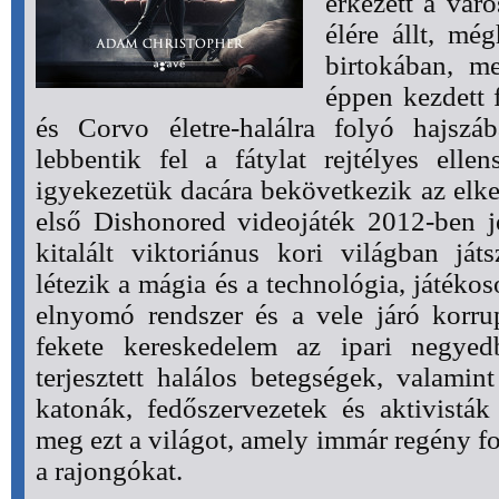
érkezett a vár
élére állt, mé
birtokában, m
éppen kezdett 
és Corvo életre-halálra folyó hajsz
lebbentik fel a fátylat rejtélyes ell
igyekezetük dacára bekövetkezik az elke
első Dishonored videojáték 2012-ben j
kitalált viktoriánus kori világban já
létezik a mágia és a technológia, játékos
elnyomó rendszer és a vele járó korrup
fekete kereskedelem az ipari negyed
terjesztett halálos betegségek, valamin
katonák, fedőszervezetek és aktivisták 
meg ezt a világot, amely immár regény fo
a rajongókat.