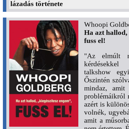
lázadás története
Whoopi Goldb
Ha azt hallod,
fuss el!
"Az elmúlt 
kérdésekkel 
talkshow egyi
Őszintén szólv
mindaz, amit 
problémáikról 
azért is különö
volnék, ugyebár
amit a műsorba
nem értettem. 