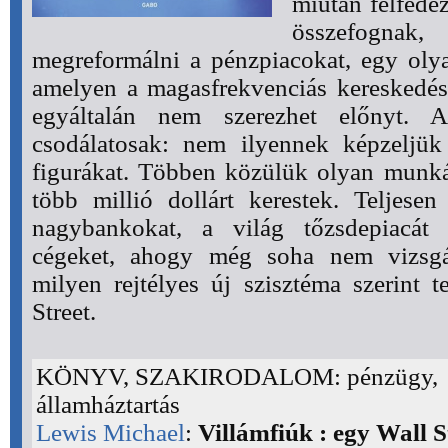
miután felfede
összefogn
megreformálni a pénzpiacokat, egy olya
amelyen a magasfrekvenciás kereskedés
egyáltalán nem szerezhet előnyt. A
csodálatosak: nem ilyennek képzeljük 
figurákat. Többen közülük olyan munkát
több millió dollárt kerestek. Teljese
nagybankokat, a világ tőzsdepiacát
cégeket, ahogy még soha nem vizsgált
milyen rejtélyes új szisztéma szerint t
Street.
KÖNYV, SZAKIRODALOM: pénzügy,
államháztartás
Lewis Michael
:
Villámfiúk : egy Wall S