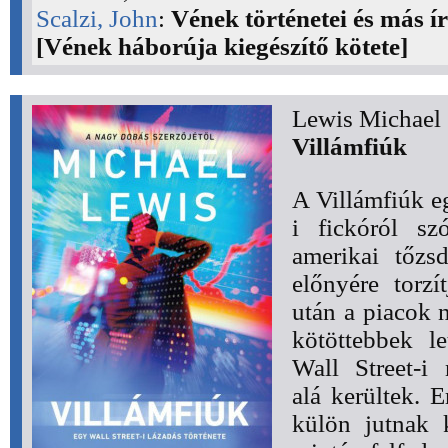
Scalzi, John
:
Vének történetei és más í
[Vének háborúja kiegészítő kötete]
Lewis Michael
Villámfiúk
A Villámfiúk e
i fickóról sz
amerikai tőzs
előnyére torzí
után a piacok
kötöttebbek l
Wall Street-i
alá kerültek. E
külön jutnak 