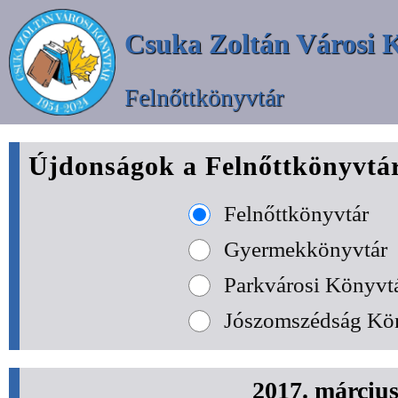
Csuka Zoltán Városi 
Felnőttkönyvtár
Újdonságok a Felnőttkönyvtá
Felnőttkönyvtár
Gyermekkönyvtár
Parkvárosi Könyvt
Jószomszédság Kö
2017. márciu