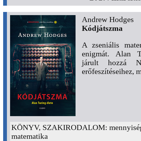
Andrew Hodges
Kódjátszma
A zseniális matem
enigmát. Alan 
járult hozzá N
erőfeszítéseihez, 
KÖNYV, SZAKIRODALOM: mennyiség
matematika