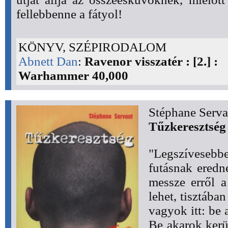
fellebbenne a fátyol!
KÖNYV, SZÉPIRODALOM
Abnett Dan
:
Ravenor visszatér : [2.] :
Warhammer 40,000
Stéphane Serva
Tűzkeresztség
"Legszíveseb
futásnak eredn
messze erről a
lehet, tisztába
vagyok itt: be 
Be akarok kerü