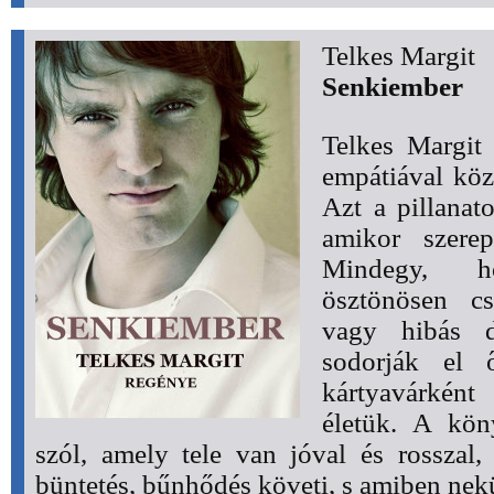
Telkes Margit
Senkiember
Telkes Margit
empátiával köze
Azt a pillanat
amikor szerep
Mindegy, 
ösztönösen cs
vagy hibás d
sodorják el 
kártyavárkén
életük. A kön
szól, amely tele van jóval és rosszal
büntetés, bűnhődés követi, s amiben nek