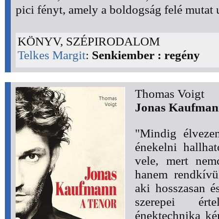
pici fényt, amely a boldogság felé mutat u
KÖNYV, SZÉPIRODALOM
Telkes Margit
:
Senkiember : regény
Thomas Voigt
Jonas Kaufmann
"Mindig élveze
énekelni hallha
vele, mert nemc
hanem rendkívül
aki hosszasan é
szerepei ért
énektechnika ké