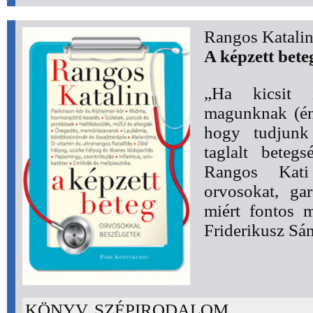
Rangos Katali
A képzett bete
„Ha kicsit 
magunknak (én 
hogy tudjunk
taglalt beteg
Rangos Kati
orvosokat, gar
miért fontos 
Friderikusz Sá
KÖNYV, SZÉPIRODALOM