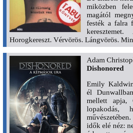
miközben fele
magától megny
festék a falra
keresztemet.
Horogkereszt. Vérvörös. Lángvörös. Mint 
Adam Christop
Dishonored
Emily Kaldwin 
él Dunwallban
mellett apja,
lopakodás, 
művészetében. 
idők elé néz: n