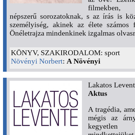
filmekben, k
népszerű sorozatoknak, s az írás is kö
személyiség, akinek az élete számos f
Önéletrajza mindenkinek izgalmas olva
KÖNYV, SZAKIRODALOM: sport
Növényi Norbert
:
A Növényi
Lakatos Levent
Aktus
A tragédia, am
mégis az árny
kegyetlen
mindkettejüket