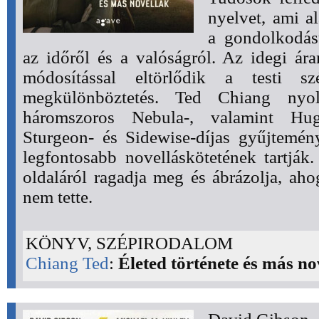
nyelvet, ami a
a gondolkodás
az időről és a valóságról. Az idegi á
módosítással eltörlődik a testi sz
megkülönböztetés. Ted Chiang nyolc
háromszoros Nebula-, valamint Hug
Sturgeon- és Sidewise-díjas gyűjtemén
legfontosabb novelláskötetének tartják.
oldaláról ragadja meg és ábrázolja, ah
nem tette.
KÖNYV, SZÉPIRODALOM
Chiang Ted
:
Életed története és más no