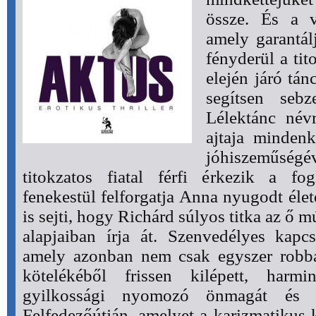
össze. És a vi
amely garantál
fényderül a tit
elején járó tán
segítsen sebz
Lélektánc névr
ajtaja mindenk
jóhiszeműségév
titokzatos fiatal férfi érkezik a fog
fenekestül felforgatja Anna nyugodt éle
is sejti, hogy Richárd súlyos titka az ő múl
alapjaiban írja át. Szenvedélyes kapc
amely azonban nem csak egyszer robb
kötelékéből frissen kilépett, harm
gyilkossági nyomozó önmagát és a
Felfedezőútján, amelyet a karizmatikus 