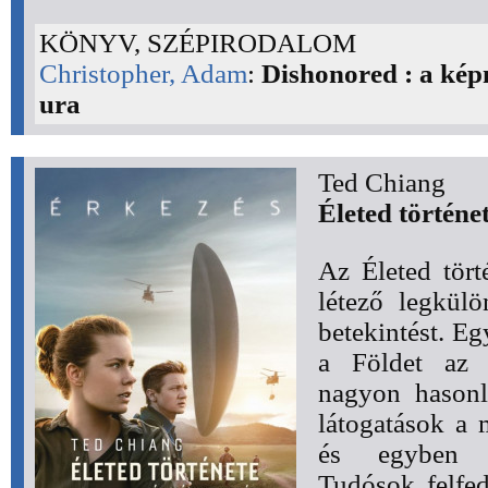
KÖNYV, SZÉPIRODALOM
Christopher, Adam
:
Dishonored : a ké
ura
Ted Chiang
Életed történe
Az Életed tört
létező legkül
betekintést. Eg
a Földet az 
nagyon hasonl
látogatások a 
és egyben cs
Tudósok felfe