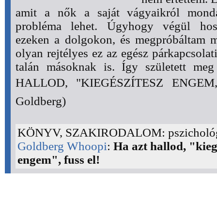
amit a nők a saját vágyaikról mond
probléma lehet. Úgyhogy végül hos
ezeken a dolgokon, és megpróbáltam me
olyan rejtélyes ez az egész párkapcsola
talán másoknak is. Így született m
HALLOD, "KIEGÉSZÍTESZ ENGEM,
Goldberg)
KÖNYV, SZAKIRODALOM: pszicholó
Goldberg Whoopi
:
Ha azt hallod, "kieg
engem", fuss el!