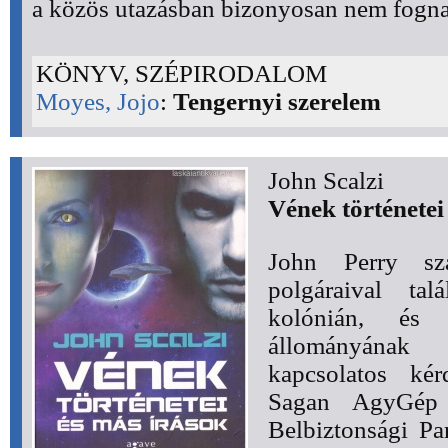
a közös utazásban bizonyosan nem fogna
KÖNYV, SZÉPIRODALOM
Moyes, Jojo
:
Tengernyi szerelem
John Scalzi
Vének történetei
John ​Perry s
polgáraival tal
kolónián, és
állományának 
kapcsolatos kér
Sagan AgyGép 
Belbiztonsági Pa