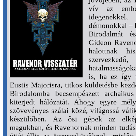
vív az ember
idegenekke
démonokkal – 
Birodalmát és
Gideon Ravenor
halottnak hi
szervezkedő
hatalmasságok
is, ha ez így 
Eustis Majorisra, titkos küldetésbe kez
Birodalomba becsempészett archaikus 
kiterjedt hálózatát. Ahogy egyre mél
szövevényes szálai közé, világossá váli
készülőben. Az ősi gépek az elképz
magukban, és Ravenornak minden tudását
útját állja az összeesküvőknek, mielőtt