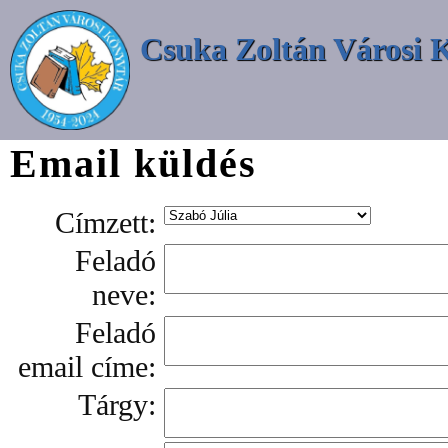
Csuka Zoltán Városi 
Email küldés
Címzett:
Feladó
neve:
Feladó
email címe:
Tárgy: