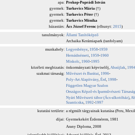
apa:
Prokop-Poprádi István
gyermek:
Turkovics Mária
(†)
gyermek:
Turkovics Péter
(†)
gyermek:
Turkovics Mónika
házastárs:
Ács József Ferenc
(elhunyt:
2015
)
tanulmányok:
Állami Tanítóképző
Archaika Kerámiapark (tanfolyam)
munkahely:
Legyesbénye
,
1958
-
1959
Hernádnémeti
,
1959
-
1960
Miskolc
,
1960
-
1995
közéleti megbizatás:
önkormányzati képviselőj,
Abaújlak
,
199
szakmai társaság:
Művészet és Barátai
,
1996
-
Poly-Art Alapítvány
,
Érd
,
1998
-
Független Magyar Szalon
Országos Képző-és Iparművészeti Társasá
Nyári Művészeti tábor (Ács-alkotóház)
,
Ab
Szanticska
,
1992
-
1997
kutatási területe:
a régmúlt tárgyainak kutatása (Peru, Mexik
díjai:
Gyermekekért Érdemérem, 1981
Arany Diploma, 2008
jelentősebb kiállításai:
Adventi kiállítás. Érd, 2013