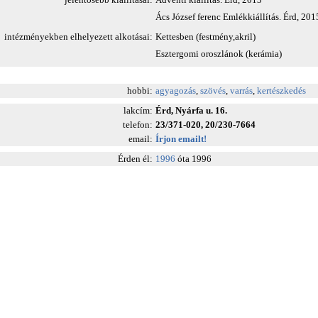
Ács József ferenc Emlékkiállítás. Érd, 201
intézményekben elhelyezett alkotásai:
Kettesben (festmény,akril)
Esztergomi oroszlánok (kerámia)
hobbi:
agyagozás
,
szövés
,
varrás
,
kertészkedés
lakcím:
Érd, Nyárfa u. 16.
telefon:
23/371-020, 20/230-7664
email:
Írjon emailt!
Érden él:
1996
óta 1996