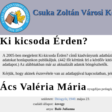
Csuka Zoltán Városi K
Ki kicsoda Érden?
A 2005-ben megjelent Ki-kicsoda Érden? című kiadványunk adatbázisá
adatokat honlapunkon publikáljuk. (442 főt kértünk fel a kérdőív kitölt
adatlapot.) Az alábbiakban már az aktualizált adatok böngészhetők.
Kérjük, hogy akinek észrevétele van az adatlapjával kapcsolatban, je
Ács Valéria Mária
nyugdíjas pedagó
született:
Diósgyőr
,
1940
. május 23.
családi állapot:
özvegy
anya:
Baló Julianna