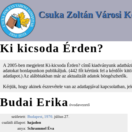
Csuka Zoltán Városi K
Ki kicsoda Érden?
A 2005-ben megjelent Ki-kicsoda Érden? című kiadványunk adatbázisá
adatokat honlapunkon publikáljuk. (442 főt kértünk fel a kérdőív kitölt
adatlapot.) Az alábbiakban már az aktualizált adatok böngészhetők.
Kérjük, hogy akinek észrevétele van az adatlapjával kapcsolatban, je
Budai Erika
óvodavezető
született:
Budapest
,
1976
. július 27.
családi állapot:
hajadon
anya:
Schrammel Éva