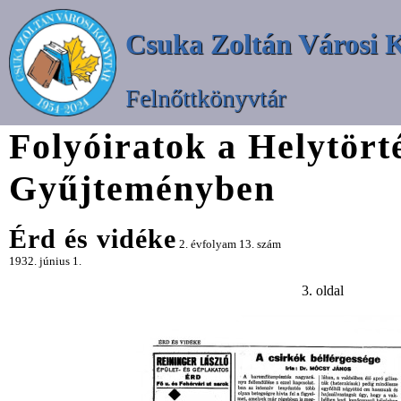
Csuka Zoltán Városi 
Felnőttkönyvtár
Folyóiratok a Helytört
Gyűjteményben
Érd és vidéke
2. évfolyam 13. szám
1932. június 1.
3. oldal