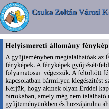
Csuka Zoltán Városi K
Helyismereti állomány fényké
A gyűjteményben megtalálhatóak az É
fényképek. A fényképek gyűjtését/fel
folyamatosan végezzük. A feltöltött f
kapcsolatban bármilyen kiegészítést s
Kérjük, hogy akinek olyan Érddel kapc
birtokában, amely még nem található
gyűjteményünkben és hozzájárulna ah