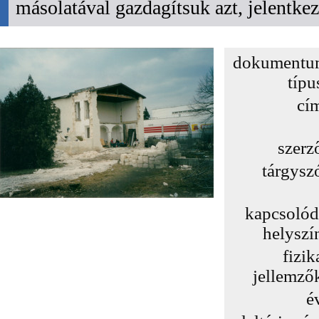
másolatával gazdagítsuk azt, jelentk
dokumentu
típu
cí
szerz
tárgysz
kapcsoló
helyszí
fizik
jellemző
é