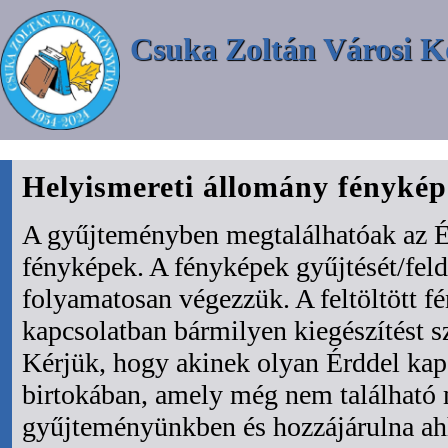
Csuka Zoltán Városi K
Helyismereti állomány fényké
A gyűjteményben megtalálhatóak az É
fényképek. A fényképek gyűjtését/fel
folyamatosan végezzük. A feltöltött f
kapcsolatban bármilyen kiegészítést s
Kérjük, hogy akinek olyan Érddel kapc
birtokában, amely még nem található
gyűjteményünkben és hozzájárulna ah