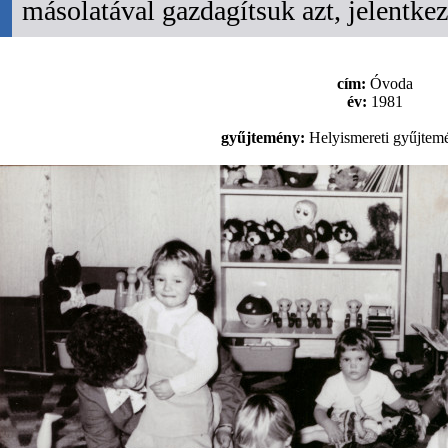
másolatával gazdagítsuk azt, jelentk
cím:
Óvoda
év:
1981
gyűjtemény:
Helyismereti gyűjtem