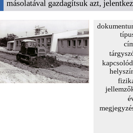
másolatával gazdagítsuk azt, jelentk
dokumentu
típu
cí
tárgysz
kapcsoló
helyszí
fizik
jellemző
é
megjegyzé