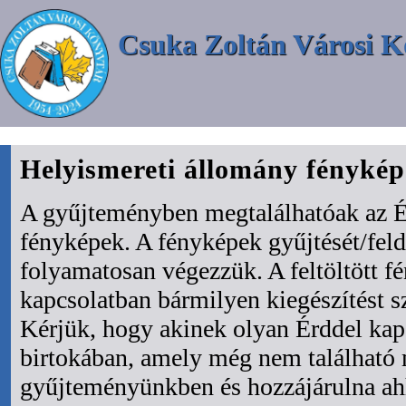
Csuka Zoltán Városi K
Helyismereti állomány fényké
A gyűjteményben megtalálhatóak az É
fényképek. A fényképek gyűjtését/fel
folyamatosan végezzük. A feltöltött f
kapcsolatban bármilyen kiegészítést s
Kérjük, hogy akinek olyan Érddel kapc
birtokában, amely még nem található
gyűjteményünkben és hozzájárulna ah