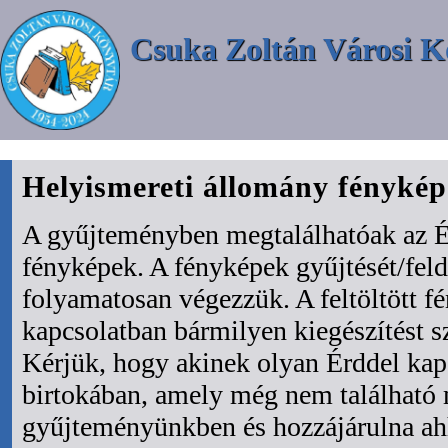
Csuka Zoltán Városi K
Helyismereti állomány fényké
A gyűjteményben megtalálhatóak az É
fényképek. A fényképek gyűjtését/fel
folyamatosan végezzük. A feltöltött f
kapcsolatban bármilyen kiegészítést s
Kérjük, hogy akinek olyan Érddel kapc
birtokában, amely még nem található
gyűjteményünkben és hozzájárulna ah