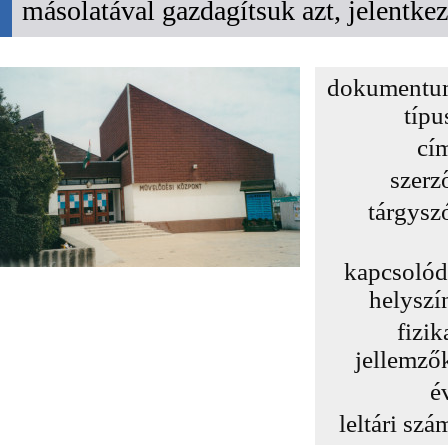
másolatával gazdagítsuk azt, jelentk
dokumentu
típu
cí
szerz
tárgysz
kapcsoló
helyszí
fizik
jellemző
é
leltári szá