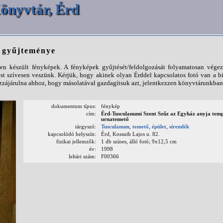
önyvtár, Érd
p gyűjteménye
n készült fényképek. A fényképek gyűjtését/feldolgozását folyamatosan végezz
st szívesen veszünk. Kérjük, hogy akinek olyan Érddel kapcsolatos fotó van a b
ájárulna ahhoz, hogy másolatával gazdagítsuk azt, jelentkezzen könyvtárunkban
dokumentum típus:
fénykép
cím:
Érd-Tusculanumi Szent Szűz az Egyház anyja tem
urnatemető
tárgyszó:
Tusculanum
,
temető
,
épület
,
síremlék
kapcsolódó helyszín:
Érd, Kossuth Lajos u. 82.
fizikai jellemzők:
1 db színes, álló fotó; 9x12,5 cm
év:
1998
leltári szám:
F00366