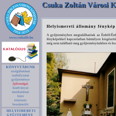
Csuka Zoltán Városi K
Helyismereti állomány fényké
A gyűjteményben megtalálhatóak az Érdről/Érde
www.csukalib.hu
fényképekkel kapcsolatban bármilyen kiegészíté
még nem található meg gyűjteményünkben és hozz
KÖNYVTÁRUNK
szolgáltatásai
szabályzatai
gyűjteménye
újdonságai
kiadványai
munkatársai
hírei
története
beszámolói
HELYISMERETI
GYŰJTEMÉNY