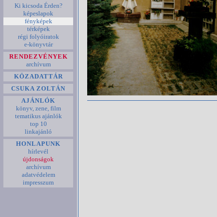
Ki kicsoda Érden?
képeslapok
fényképek
térképek
régi folyóiratok
e-könyvtár
RENDEZVÉNYEK
archívum
KÖZADATTÁR
CSUKA ZOLTÁN
AJÁNLÓK
könyv, zene, film
tematikus ajánlók
top 10
linkajánló
HONLAPUNK
hírlevél
újdonságok
archívum
adatvédelem
impresszum