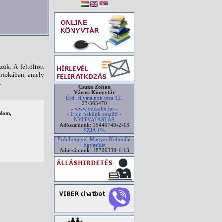
ük. A feltöltött
irtokában, amely
.
Csuka Zoltán
Városi Könyvtár
Érd, Hivatalnok utca 12.
23/365470
-
www.csukalib.hu
-
plom,
-
Írjon nekünk emailt!
-
NYITVATARTÁS
Adószámunk: 15440749-2-13
SZJA 1%
Érdi Lengyel-Magyar Kulturális
Egyesület
Adószámunk: 18706330-1-13