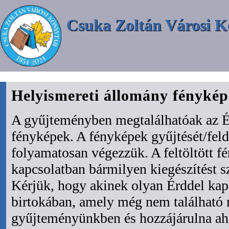
Csuka Zoltán Városi K
Helyismereti állomány fényké
A gyűjteményben megtalálhatóak az É
fényképek. A fényképek gyűjtését/fel
folyamatosan végezzük. A feltöltött f
kapcsolatban bármilyen kiegészítést s
Kérjük, hogy akinek olyan Érddel kapc
birtokában, amely még nem található
gyűjteményünkben és hozzájárulna ah