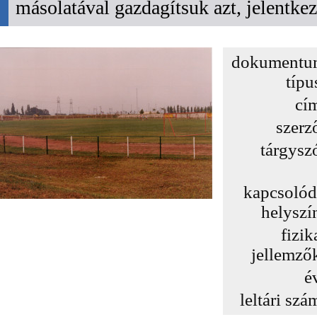
másolatával gazdagítsuk azt, jelentk
dokumentu
típu
cí
szerz
tárgysz
kapcsoló
helyszí
fizik
jellemző
é
leltári szá