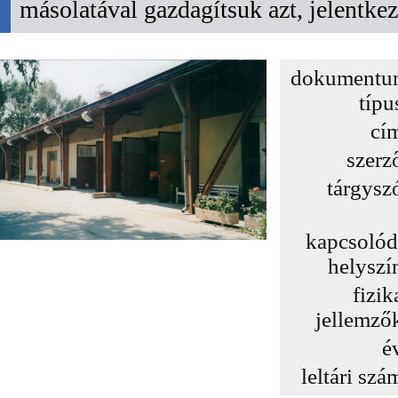
másolatával gazdagítsuk azt, jelentk
dokumentu
típu
cí
szerz
tárgysz
kapcsoló
helyszí
fizik
jellemző
é
leltári szá