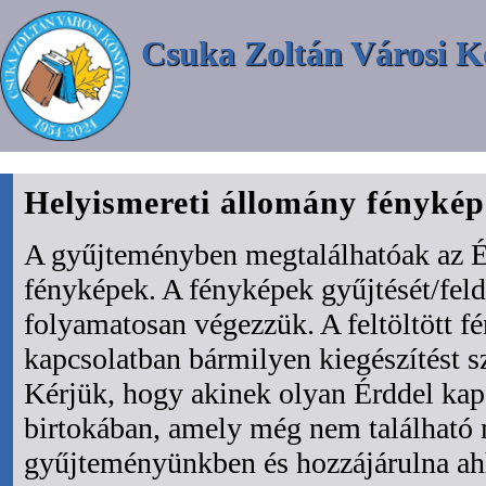
Csuka Zoltán Városi K
Helyismereti állomány fényké
A gyűjteményben megtalálhatóak az É
fényképek. A fényképek gyűjtését/fel
folyamatosan végezzük. A feltöltött f
kapcsolatban bármilyen kiegészítést s
Kérjük, hogy akinek olyan Érddel kapc
birtokában, amely még nem található
gyűjteményünkben és hozzájárulna ah