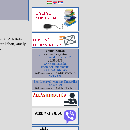
ük. A feltöltött
irtokában, amely
.
Csuka Zoltán
Városi Könyvtár
Érd, Hivatalnok utca 12.
23/365470
-
www.csukalib.hu
-
-
Írjon nekünk emailt!
-
NYITVATARTÁS
Adószámunk: 15440749-2-13
SZJA 1%
Érdi Lengyel-Magyar Kulturális
Egyesület
Adószámunk: 18706330-1-13