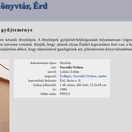
önyvtár, Érd
p gyűjteménye
n készült fényképek. A fényképek gyűjtését/feldolgozását folyamatosan végezz
st szívesen veszünk. Kérjük, hogy akinek olyan Érddel kapcsolatos fotó van a b
ájárulna ahhoz, hogy másolatával gazdagítsuk azt, jelentkezzen könyvtárunkban
dokumentum típus:
fénykép
cím:
Szociális Otthon
szerző:
Lukács Zoltán
tárgyszó:
Érdliget
,
Szociális Otthon
,
épület
kapcsolódó helyszín:
Érd, Jácint u. 8.
fizikai jellemzők:
1 db színes, álló fotó; 12,5x18 cm
év:
1986
leltári szám:
F00321