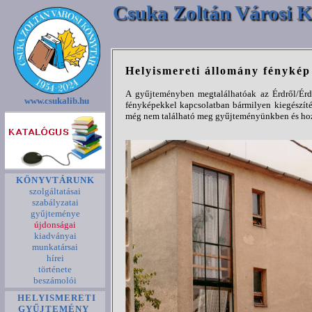
Csuka Zoltán Városi K
Helyismereti állomány fényké
A gyűjteményben megtalálhatóak az Érdről/Érde
www.csukalib.hu
fényképekkel kapcsolatban bármilyen kiegészíté
még nem található meg gyűjteményünkben és hozz
KÖNYVTÁRUNK
szolgáltatásai
szabályzatai
gyűjteménye
újdonságai
kiadványai
munkatársai
hírei
története
beszámolói
HELYISMERETI
GYŰJTEMÉNY