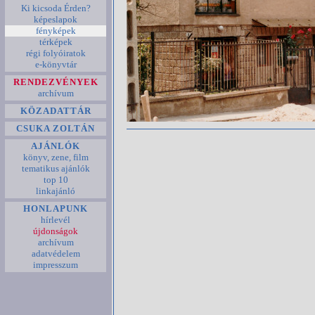
Ki kicsoda Érden?
képeslapok
fényképek
térképek
régi folyóiratok
e-könyvtár
RENDEZVÉNYEK
archívum
KÖZADATTÁR
CSUKA ZOLTÁN
AJÁNLÓK
könyv, zene, film
tematikus ajánlók
top 10
linkajánló
HONLAPUNK
hírlevél
újdonságok
archívum
adatvédelem
impresszum