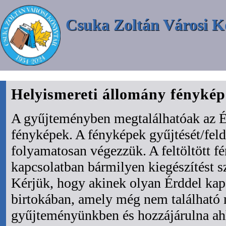
Csuka Zoltán Városi K
Helyismereti állomány fényké
A gyűjteményben megtalálhatóak az É
fényképek. A fényképek gyűjtését/fel
folyamatosan végezzük. A feltöltött f
kapcsolatban bármilyen kiegészítést s
Kérjük, hogy akinek olyan Érddel kapc
birtokában, amely még nem található
gyűjteményünkben és hozzájárulna ah