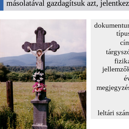
másolatával gazdagítsuk azt, jelentk
dokumentu
típu
cí
tárgysz
fizik
jellemző
é
megjegyzé
leltári szá