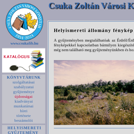
Csuka Zoltán Városi K
Helyismereti állomány fényké
A gyűjteményben megtalálhatóak az Érdről/Érde
www.csukalib.hu
fényképekkel kapcsolatban bármilyen kiegészíté
még nem található meg gyűjteményünkben és hozz
KÖNYVTÁRUNK
szolgáltatásai
szabályzatai
gyűjteménye
újdonságai
kiadványai
munkatársai
hírei
története
beszámolói
HELYISMERETI
GYŰJTEMÉNY