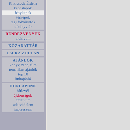
Ki kicsoda Érden?
képeslapok
fényképek
térképek
régi folyóiratok
e-könyvtár
RENDEZVÉNYEK
archívum
KÖZADATTÁR
CSUKA ZOLTÁN
AJÁNLÓK
könyv, zene, film
tematikus ajánlók
top 10
linkajánló
HONLAPUNK
hírlevél
újdonságok
archívum
adatvédelem
impresszum