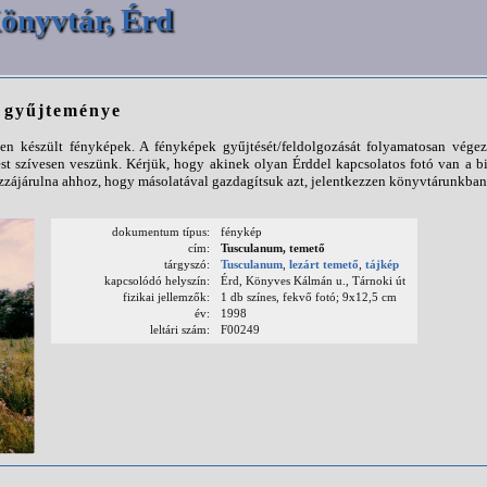
önyvtár, Érd
p gyűjteménye
n készült fényképek. A fényképek gyűjtését/feldolgozását folyamatosan végezz
st szívesen veszünk. Kérjük, hogy akinek olyan Érddel kapcsolatos fotó van a b
ájárulna ahhoz, hogy másolatával gazdagítsuk azt, jelentkezzen könyvtárunkban
dokumentum típus:
fénykép
cím:
Tusculanum, temető
tárgyszó:
Tusculanum
,
lezárt temető
,
tájkép
kapcsolódó helyszín:
Érd, Könyves Kálmán u., Tárnoki út
fizikai jellemzők:
1 db színes, fekvő fotó; 9x12,5 cm
év:
1998
leltári szám:
F00249