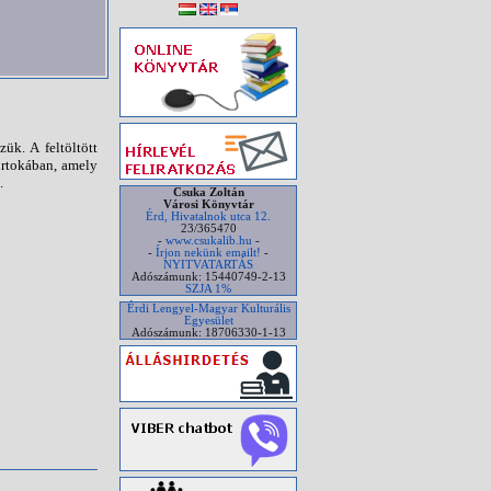
ük. A feltöltött
irtokában, amely
.
Csuka Zoltán
Városi Könyvtár
Érd, Hivatalnok utca 12.
23/365470
-
www.csukalib.hu
-
-
Írjon nekünk emailt!
-
NYITVATARTÁS
Adószámunk: 15440749-2-13
SZJA 1%
Érdi Lengyel-Magyar Kulturális
Egyesület
Adószámunk: 18706330-1-13