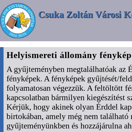
Csuka Zoltán Városi K
Helyismereti állomány fényké
A gyűjteményben megtalálhatóak az É
fényképek. A fényképek gyűjtését/fel
folyamatosan végezzük. A feltöltött f
kapcsolatban bármilyen kiegészítést s
Kérjük, hogy akinek olyan Érddel kapc
birtokában, amely még nem található
gyűjteményünkben és hozzájárulna ah