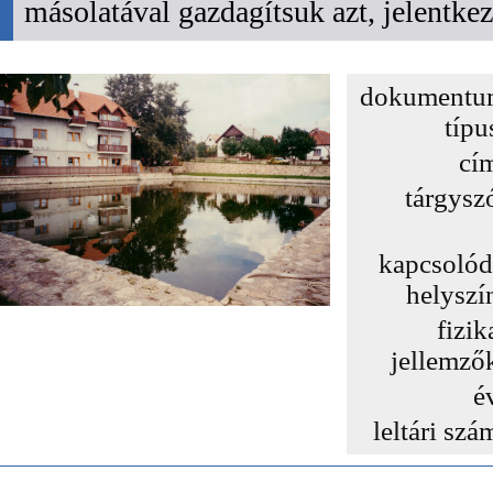
másolatával gazdagítsuk azt, jelentk
dokumentu
típu
cí
tárgysz
kapcsoló
helyszí
fizik
jellemző
é
leltári szá