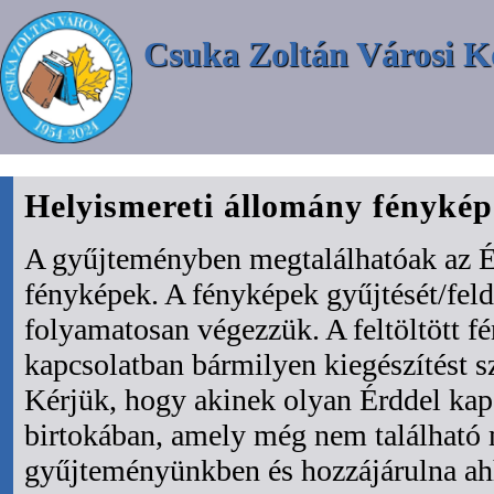
Csuka Zoltán Városi K
Helyismereti állomány fényké
A gyűjteményben megtalálhatóak az É
fényképek. A fényképek gyűjtését/fel
folyamatosan végezzük. A feltöltött f
kapcsolatban bármilyen kiegészítést s
Kérjük, hogy akinek olyan Érddel kapc
birtokában, amely még nem található
gyűjteményünkben és hozzájárulna ah