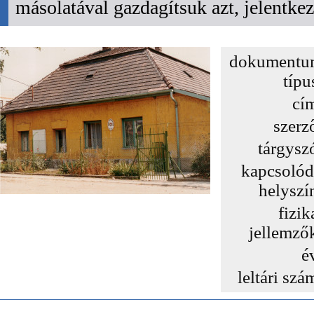
másolatával gazdagítsuk azt, jelentk
dokumentu
típu
cí
szerz
tárgysz
kapcsoló
helyszí
fizik
jellemző
é
leltári szá