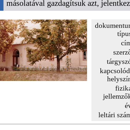
másolatával gazdagítsuk azt, jelentk
dokumentu
típu
cí
szerz
tárgysz
kapcsoló
helyszí
fizik
jellemző
é
leltári szá