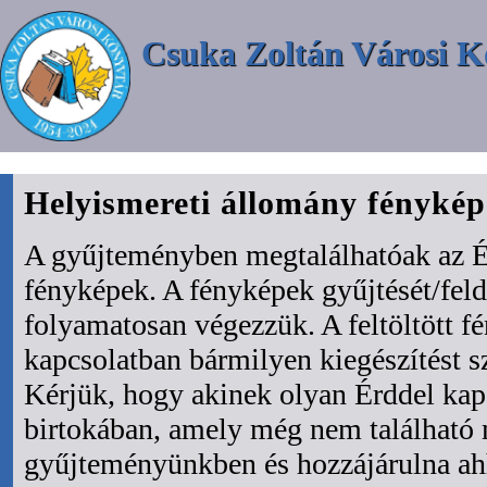
Csuka Zoltán Városi K
Helyismereti állomány fényké
A gyűjteményben megtalálhatóak az É
fényképek. A fényképek gyűjtését/fel
folyamatosan végezzük. A feltöltött f
kapcsolatban bármilyen kiegészítést s
Kérjük, hogy akinek olyan Érddel kapc
birtokában, amely még nem található
gyűjteményünkben és hozzájárulna ah