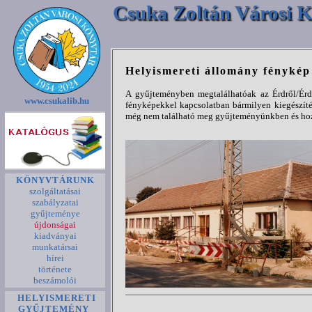
Csuka Zoltán Városi K
Helyismereti állomány fényké
A gyűjteményben megtalálhatóak az Érdről/Érde
www.csukalib.hu
fényképekkel kapcsolatban bármilyen kiegészíté
még nem található meg gyűjteményünkben és hozz
KÖNYVTÁRUNK
szolgáltatásai
szabályzatai
gyűjteménye
újdonságai
kiadványai
munkatársai
hírei
története
beszámolói
HELYISMERETI
GYŰJTEMÉNY