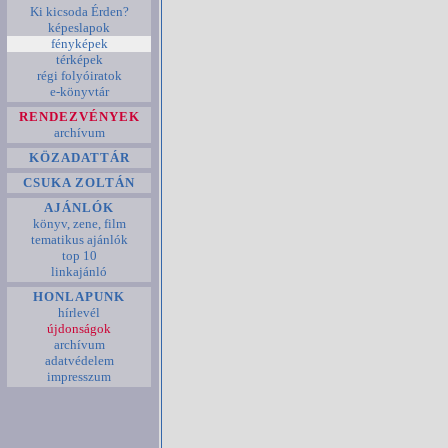
Ki kicsoda Érden?
képeslapok
fényképek
térképek
régi folyóiratok
e-könyvtár
RENDEZVÉNYEK
archívum
KÖZADATTÁR
CSUKA ZOLTÁN
AJÁNLÓK
könyv, zene, film
tematikus ajánlók
top 10
linkajánló
HONLAPUNK
hírlevél
újdonságok
archívum
adatvédelem
impresszum