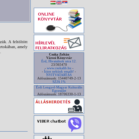
ük. A feltöltött
irtokában, amely
.
Csuka Zoltán
Városi Könyvtár
Érd, Hivatalnok utca 12.
23/365470
-
www.csukalib.hu
-
-
Írjon nekünk emailt!
-
NYITVATARTÁS
Adószámunk: 15440749-2-13
SZJA 1%
Érdi Lengyel-Magyar Kulturális
Egyesület
Adószámunk: 18706330-1-13