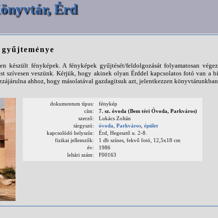
önyvtár, Érd
p gyűjteménye
n készült fényképek. A fényképek gyűjtését/feldolgozását folyamatosan végezz
st szívesen veszünk. Kérjük, hogy akinek olyan Érddel kapcsolatos fotó van a b
ájárulna ahhoz, hogy másolatával gazdagítsuk azt, jelentkezzen könyvtárunkban
dokumentum típus:
fénykép
cím:
7. sz. óvoda (Bem téri Óvoda, Parkváros)
szerző:
Lukács Zoltán
tárgyszó:
óvoda
,
Parkváros
,
épület
kapcsolódó helyszín:
Érd, Hegesztő u. 2-8.
fizikai jellemzők:
1 db színes, fekvő fotó, 12,5x18 cm
év:
1986
leltári szám:
F00163