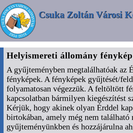
Csuka Zoltán Városi K
Helyismereti állomány fényké
A gyűjteményben megtalálhatóak az É
fényképek. A fényképek gyűjtését/fel
folyamatosan végezzük. A feltöltött f
kapcsolatban bármilyen kiegészítést s
Kérjük, hogy akinek olyan Érddel kapc
birtokában, amely még nem található
gyűjteményünkben és hozzájárulna ah