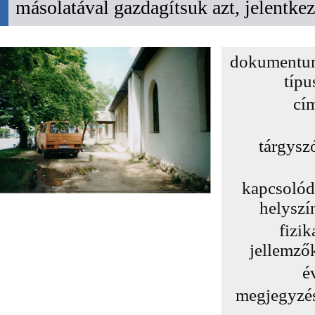
másolatával gazdagítsuk azt, jelentk
dokumentu
típu
cí
tárgysz
kapcsoló
helyszí
fizik
jellemző
é
megjegyzé