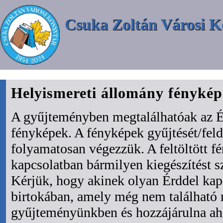
Csuka Zoltán Városi K
Helyismereti állomány fényké
A gyűjteményben megtalálhatóak az É
fényképek. A fényképek gyűjtését/fel
folyamatosan végezzük. A feltöltött f
kapcsolatban bármilyen kiegészítést s
Kérjük, hogy akinek olyan Érddel kapc
birtokában, amely még nem található
gyűjteményünkben és hozzájárulna ah