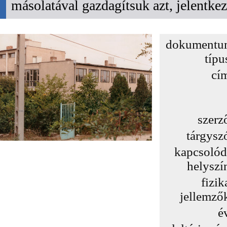
másolatával gazdagítsuk azt, jelentk
dokumentu
típu
cí
szerz
tárgysz
kapcsoló
helyszí
fizik
jellemző
é