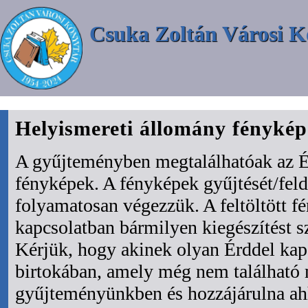
Csuka Zoltán Városi K
Helyismereti állomány fényké
A gyűjteményben megtalálhatóak az É
fényképek. A fényképek gyűjtését/fel
folyamatosan végezzük. A feltöltött f
kapcsolatban bármilyen kiegészítést s
Kérjük, hogy akinek olyan Érddel kapc
birtokában, amely még nem található
gyűjteményünkben és hozzájárulna ah