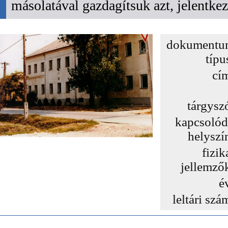
másolatával gazdagítsuk azt, jelentk
dokumentu
típu
cí
tárgysz
kapcsoló
helyszí
fizik
jellemző
é
leltári szá