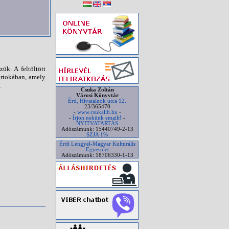
ük. A feltöltött
irtokában, amely
.
Csuka Zoltán
Városi Könyvtár
Érd, Hivatalnok utca 12.
23/365470
-
www.csukalib.hu
-
-
Írjon nekünk emailt!
-
NYITVATARTÁS
Adószámunk: 15440749-2-13
SZJA 1%
Érdi Lengyel-Magyar Kulturális
Egyesület
Adószámunk: 18706330-1-13