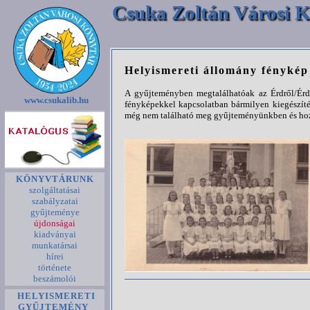
Csuka Zoltán Városi K
Helyismereti állomány fényké
A gyűjteményben megtalálhatóak az Érdről/Érde
www.csukalib.hu
fényképekkel kapcsolatban bármilyen kiegészíté
még nem található meg gyűjteményünkben és hozz
KÖNYVTÁRUNK
szolgáltatásai
szabályzatai
gyűjteménye
újdonságai
kiadványai
munkatársai
hírei
története
beszámolói
HELYISMERETI
GYŰJTEMÉNY