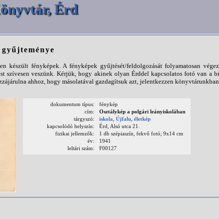
önyvtár, Érd
p gyűjteménye
n készült fényképek. A fényképek gyűjtését/feldolgozását folyamatosan végezz
st szívesen veszünk. Kérjük, hogy akinek olyan Érddel kapcsolatos fotó van a b
ájárulna ahhoz, hogy másolatával gazdagítsuk azt, jelentkezzen könyvtárunkban
dokumentum típus:
fénykép
cím:
Osztálykép a polgári leányiskolában
tárgyszó:
iskola
,
Újfalu
,
életkép
kapcsolódó helyszín:
Érd, Alsó utca 21.
fizikai jellemzők:
1 db szépiaszín, fekvő fotó; 9x14 cm
év:
1941
leltári szám:
F00127