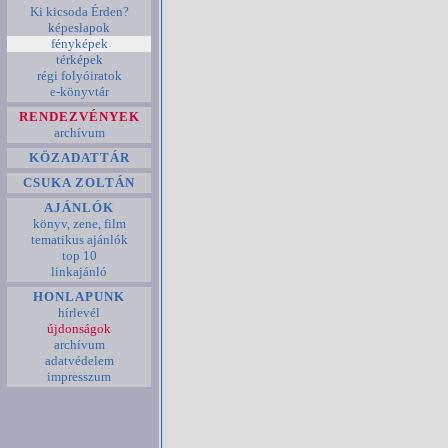
Ki kicsoda Érden?
képeslapok
fényképek
térképek
régi folyóiratok
e-könyvtár
RENDEZVÉNYEK
archívum
KÖZADATTÁR
CSUKA ZOLTÁN
AJÁNLÓK
könyv, zene, film
tematikus ajánlók
top 10
linkajánló
HONLAPUNK
hírlevél
újdonságok
archívum
adatvédelem
impresszum