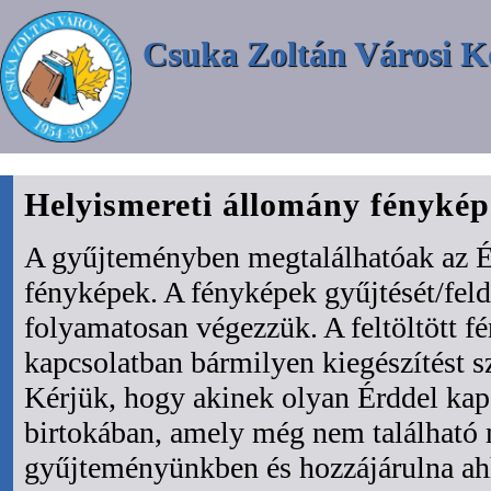
Csuka Zoltán Városi K
Helyismereti állomány fényké
A gyűjteményben megtalálhatóak az É
fényképek. A fényképek gyűjtését/fel
folyamatosan végezzük. A feltöltött f
kapcsolatban bármilyen kiegészítést s
Kérjük, hogy akinek olyan Érddel kapc
birtokában, amely még nem található
gyűjteményünkben és hozzájárulna ah