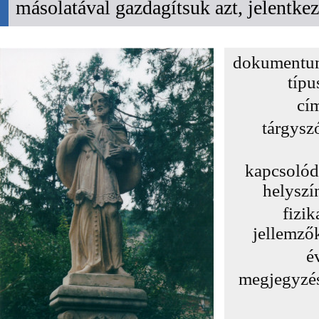
másolatával gazdagítsuk azt, jelentk
dokumentu
típu
cí
tárgysz
kapcsoló
helyszí
fizik
jellemző
é
megjegyzé