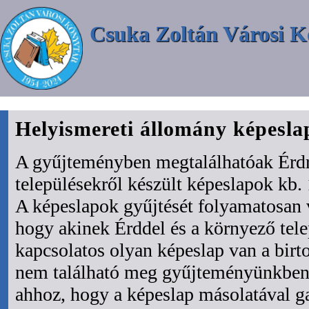
Csuka Zoltán Városi K
Helyismereti állomány képesl
A gyűjteményben megtalálhatóak Érdr
településekről készült képeslapok kb. 
A képeslapok gyűjtését folyamatosan 
hogy akinek Érddel és a környező tel
kapcsolatos olyan képeslap van a bir
nem található meg gyűjteményünkben 
ahhoz, hogy a képeslap másolatával ga