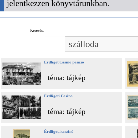
jelentkezzen könyvtárunkban.
Keresés:
Érdliget Casino panzió
téma: tájkép
Érdligeti Casino
téma: tájkép
Érdliget, kaszinó