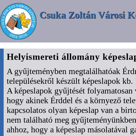
Csuka Zoltán Városi K
Helyismereti állomány képesl
A gyűjteményben megtalálhatóak Érdr
településekről készült képeslapok kb. 
A képeslapok gyűjtését folyamatosan 
hogy akinek Érddel és a környező tel
kapcsolatos olyan képeslap van a bir
nem található meg gyűjteményünkben 
ahhoz, hogy a képeslap másolatával ga