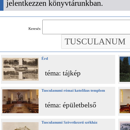
jelentkezzen könyvtárunkban.
Keresés:
Érd
téma: tájkép
Tusculanumi római katolikus templom
téma: épületbelső
Tusculanumi Szövetkezeti székház