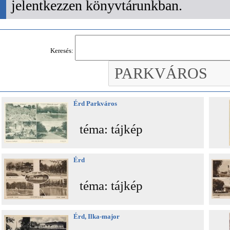
jelentkezzen könyvtárunkban.
Keresés:
Érd Parkváros
téma: tájkép
Érd
téma: tájkép
Érd, Ilka-major