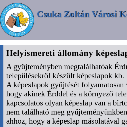
Csuka Zoltán Városi K
Helyismereti állomány képesl
A gyűjteményben megtalálhatóak Érdr
településekről készült képeslapok kb. 
A képeslapok gyűjtését folyamatosan 
hogy akinek Érddel és a környező tel
kapcsolatos olyan képeslap van a bir
nem található meg gyűjteményünkben 
ahhoz, hogy a képeslap másolatával ga