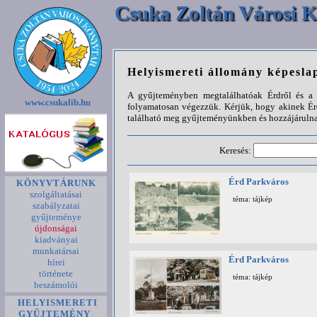
Csuka Zoltán Városi K
Helyismereti állomány képesla
A gyűjteményben megtalálhatóak Érdről és a k
www.csukalib.hu
folyamatosan végezzük. Kérjük, hogy akinek Ér
található meg gyűjteményünkben és hozzájárulna
Keresés:
Érd Parkváros
KÖNYVTÁRUNK
szolgáltatásai
téma: tájkép
szabályzatai
gyűjteménye
újdonságai
kiadványai
munkatársai
Érd Parkváros
hírei
története
téma: tájkép
beszámolói
HELYISMERETI
GYŰJTEMÉNY