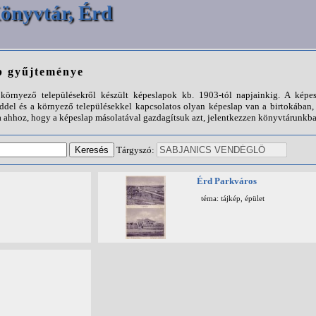
önyvtár, Érd
p gyűjteménye
örnyező településekről készült képeslapok kb. 1903-tól napjainkig. A képes
ddel és a környező településekkel kapcsolatos olyan képeslap van a birtokába
 ahhoz, hogy a képeslap másolatával gazdagítsuk azt, jelentkezzen könyvtárunkba
Tárgyszó:
Érd Parkváros
téma: tájkép, épület