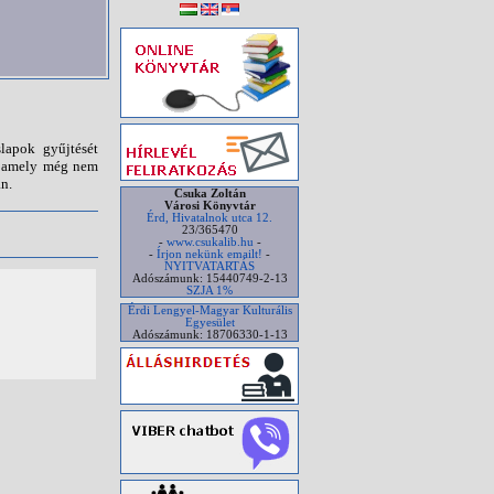
lapok gyűjtését
n, amely még nem
n.
Csuka Zoltán
Városi Könyvtár
Érd, Hivatalnok utca 12.
23/365470
-
www.csukalib.hu
-
-
Írjon nekünk emailt!
-
NYITVATARTÁS
Adószámunk: 15440749-2-13
SZJA 1%
Érdi Lengyel-Magyar Kulturális
Egyesület
Adószámunk: 18706330-1-13