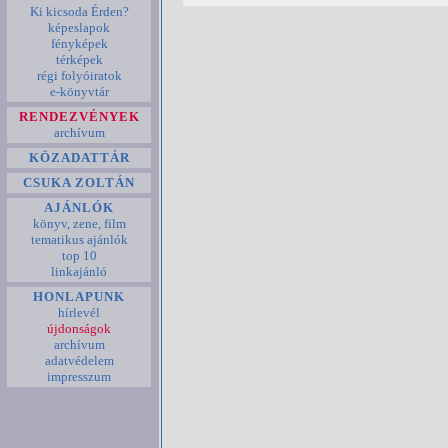
Ki kicsoda Érden?
képeslapok
fényképek
térképek
régi folyóiratok
e-könyvtár
RENDEZVÉNYEK
archívum
KÖZADATTÁR
CSUKA ZOLTÁN
AJÁNLÓK
könyv, zene, film
tematikus ajánlók
top 10
linkajánló
HONLAPUNK
hírlevél
újdonságok
archívum
adatvédelem
impresszum