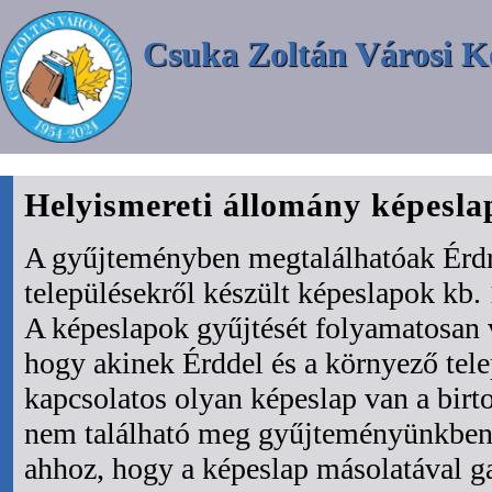
Csuka Zoltán Városi K
Helyismereti állomány képesl
A gyűjteményben megtalálhatóak Érdr
településekről készült képeslapok kb. 
A képeslapok gyűjtését folyamatosan 
hogy akinek Érddel és a környező tel
kapcsolatos olyan képeslap van a bir
nem található meg gyűjteményünkben 
ahhoz, hogy a képeslap másolatával ga