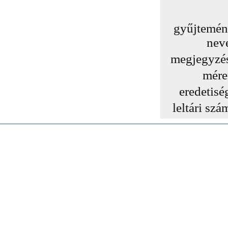
gyűjtemé
nev
megjegyzé
mére
eredetisé
leltári szá