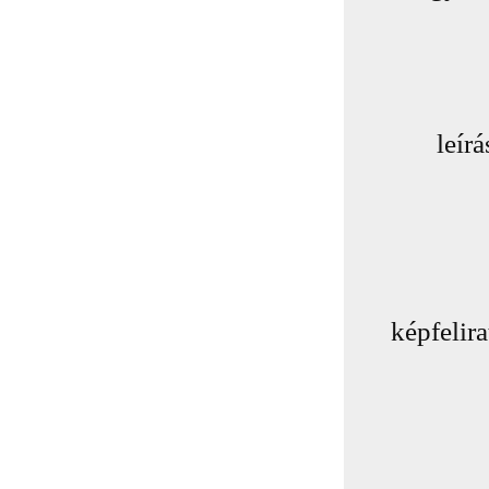
leírá
képfelira