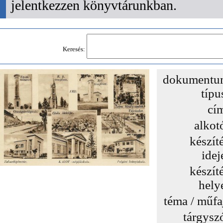
jelentkezzen könyvtárunkban.
Keresés:
dokumentu
típu
cí
alkot
készít
idej
készít
hely
téma / műfa
tárgysz